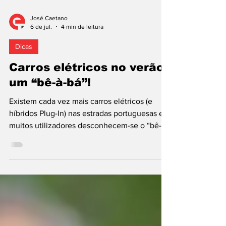
José Caetano
6 de jul.
4 min de leitura
Dicas
Carros elétricos no verão:
um “bê-à-bá”!
Existem cada vez mais carros elétricos (e
híbridos Plug-In) nas estradas portuguesas e
muitos utilizadores desconhecem-se o “bê-à-
bá” da utilização das duas tecnologias
durante o verão, sobretudo se confrontados
com a onda de calor que vivemos
atualmente. Existem, por isso,
recomendações de viagem que devem
cumprir-se para prevenir contratempos. A
MOBI.E, entidade responsável pela gestão da