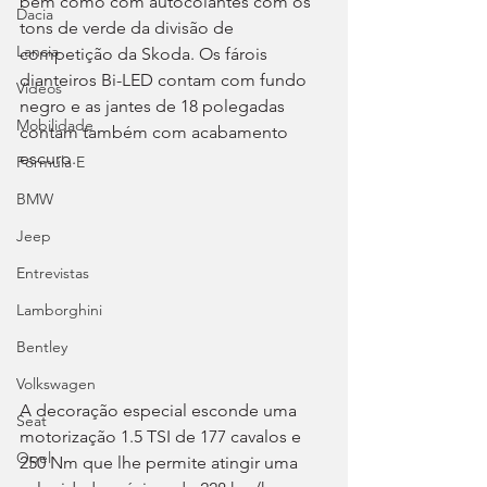
bem como com autocolantes com os 
Dacia
tons de verde da divisão de 
Lancia
competição da Skoda. Os fárois 
dianteiros Bi-LED contam com fundo 
Videos
negro e as jantes de 18 polegadas 
Mobilidade
contam também com acabamento 
escuro.
Fórmula E
BMW
Jeep
Entrevistas
Lamborghini
Bentley
Volkswagen
A decoração especial esconde uma 
Seat
motorização 1.5 TSI
de 177 cavalos e 
Opel
250 Nm que lhe permite atingir uma 