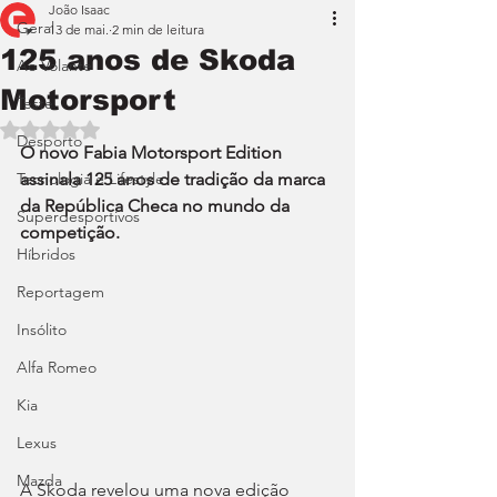
João Isaac
Geral
13 de mai.
2 min de leitura
125 anos de Skoda
Ao Volante
Motorsport
Teste
Avaliado com NaN de 5 estrelas.
Desporto
O novo Fabia Motorsport Edition 
Tecnologia e Lifestyle
assinala 125 anos de tradição da marca 
da República Checa no mundo da 
Superdesportivos
competição.
Híbridos
Reportagem
Insólito
Alfa Romeo
Kia
Lexus
Mazda
A Skoda revelou uma nova edição 