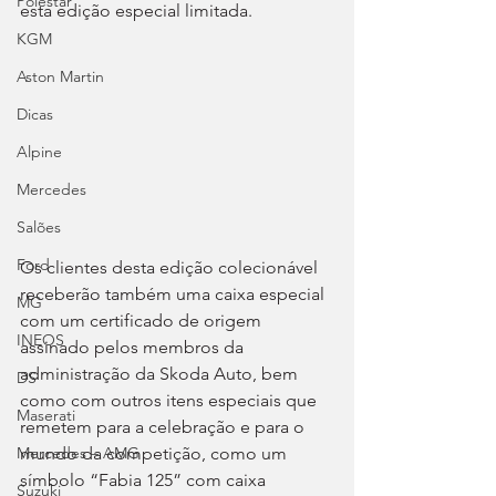
Polestar
esta edição especial limitada.
KGM
Aston Martin
Dicas
Alpine
Mercedes
Salões
Ford
Os clientes desta edição colecionável 
receberão também uma caixa especial 
MG
com um certificado de origem 
INEOS
assinado pelos membros da 
administração da Skoda Auto, bem 
DS
como com outros itens especiais que 
Maserati
remetem para a celebração e para o 
mundo da competição, como um 
Mercedes – AMG
símbolo “Fabia 125” com caixa 
Suzuki