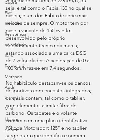
velocidade máxima de 228 km/h, ou 
Cupra
seja, e tal como o Fabia 130 no qual se 
Fiat
baseia, é um dos Fabia de série mais 
velozes de sempre. O motor tem por 
Renault
base a variante de 150 cv e foi 
Resistência
desenvolvido pelo próprio 
Velocidade
departamento técnico da marca, 
estando associado a uma caixa DSG 
Ralis
de 7 velocidades. A aceleração de 0 a 
Fórmula 1
100 km/h faz-se em 7,4 segundos.
Mercado
No habitáculo destacam-se os bancos 
Audi
desportivos com encostos integrados, 
os quais contam, tal como o tablier, 
Xiaomi
com elementos a imitar fibra de 
Mini
carbono. Os tapetes e o volante 
Honda
contam com uma placa identificativa 
“Skoda Motorsport 125” e no tablier 
Abarth
surge outra que identifica e numera 