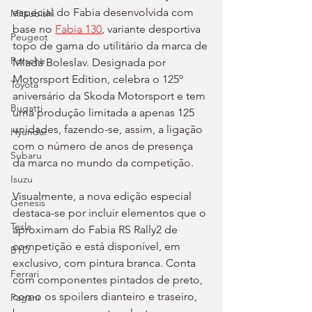
especial do Fabia desenvolvida com 
Mitsubishi
base no 
Fabia 130
, variante desportiva 
Peugeot
topo de gama do utilitário da marca de 
Porsche
Mladá Boleslav. Designada por 
Motorsport Edition, celebra o 125º 
Toyota
aniversário da Skoda Motorsport e tem 
Bugatti
uma produção limitada a apenas 125 
unidades, fazendo-se, assim, a ligação 
Hyundai
com o número de anos de presença 
Subaru
da marca no mundo da competição.
Isuzu
Visualmente, a nova edição especial 
Genesis
destaca-se por incluir elementos que o 
Tesla
aproximam do Fabia RS Rally2 de 
competição e está disponível, em 
BYD
exclusivo, com pintura branca. Conta 
Ferrari
com componentes pintados de preto, 
como os spoilers dianteiro e traseiro, 
Pagani