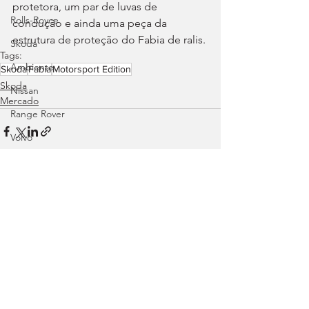
protetora, um par de luvas de 
Rolls-Royce
condução e ainda uma peça da 
estrutura de proteção do Fabia de ralis.
Skoda
Tags:
Ambiente
Skoda
Fabia
Motorsport Edition
Skoda
Nissan
Mercado
Range Rover
Volvo
Land Rover
Rampas
Efeméride
Ver tudo
Posts recentes
Citroën
smart
Zeekr
Jaguar