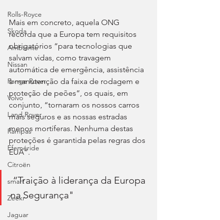
Rolls-Royce
Mais em concreto, aquela ONG 
Skoda
recorda que a Europa tem requisitos 
obrigatórios “para tecnologias que 
Ambiente
salvam vidas, como travagem 
Nissan
automática de emergência, assistência 
à manutenção da faixa de rodagem e 
Range Rover
proteção de peões”, os quais, em 
Volvo
conjunto, “tornaram os nossos carros 
Land Rover
mais seguros e as nossas estradas 
menos mortíferas. Nenhuma destas 
Rampas
proteções é garantida pelas regras dos 
Efeméride
EUA”.
Citroën
 “Traição à liderança da Europa 
smart
na Segurança"
Zeekr
Jaguar