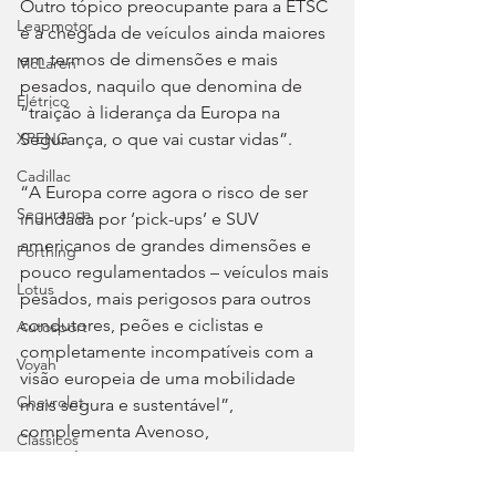
Outro tópico preocupante para a ETSC 
Leapmotor
é a chegada de veículos ainda maiores 
em termos de dimensões e mais 
McLaren
pesados, naquilo que denomina de 
Elétrico
“traição à liderança da Europa na 
Segurança, o que vai custar vidas”.
XPENG
Cadillac
“A Europa corre agora o risco de ser 
Segurança
inundada por ‘pick-ups’ e SUV 
americanos de grandes dimensões e 
Forthing
pouco regulamentados – veículos mais 
Lotus
pesados, mais perigosos para outros 
condutores, peões e ciclistas e 
Autosport
completamente incompatíveis com a 
Voyah
visão europeia de uma mobilidade 
Chevrolet
mais segura e sustentável”, 
complementa Avenoso, 
Clássicos
particularmente crítico para com o 
Great Wall
acordo estabelecido entre os blocos 