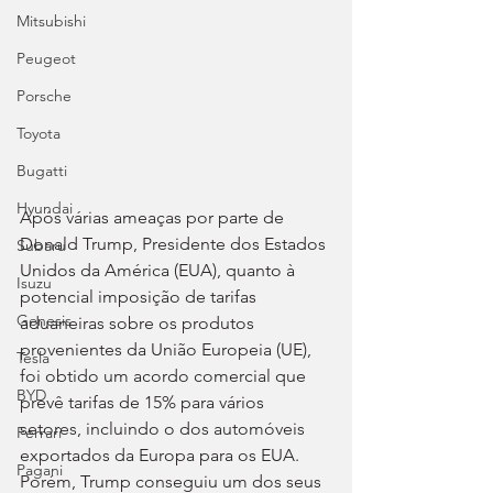
Mitsubishi
Peugeot
Porsche
Toyota
Bugatti
Hyundai
Após várias ameaças por parte de 
Donald Trump, Presidente dos Estados 
Subaru
Unidos da América (EUA), quanto à 
Isuzu
potencial imposição de tarifas 
Genesis
aduaneiras sobre os produtos 
provenientes da União Europeia (UE), 
Tesla
foi obtido um acordo comercial que 
BYD
prevê tarifas de 15% para vários 
setores, incluindo o dos automóveis 
Ferrari
exportados da Europa para os EUA. 
Pagani
Porém, Trump conseguiu um dos seus 