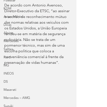
Polestar
De acordo com Antonio Avenoso, 
KGM
Diretor-Executivo da ETSC, “ao assinar 
o acordo de reconhecimento mútuo 
Aston Martin
das normas relativas aos veículos com 
Dicas
os Estados Unidos, a União Europeia 
Alpine
rendeu-se em matéria de segurança 
rodoviária. Não se trata de um 
Mercedes
pormenor técnico, mas sim de uma 
Salões
escolha política que coloca a 
conveniência comercial à frente da 
Ford
preservação de vidas humanas”.
MG
INEOS
DS
Maserati
Mercedes – AMG
Suzuki