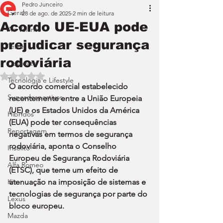
Pedro Junceiro
Geral
28 de ago. de 2025
2 min de leitura
Acordo UE-EUA pode
Ao Volante
prejudicar segurança
Teste
rodoviária
Desporto
Avaliado com NaN de 5 estrelas.
Tecnologia e Lifestyle
O acordo comercial estabelecido 
Superdesportivos
recentemente entre a União Europeia 
(UE) e os Estados Unidos da América 
Híbridos
(EUA) pode ter consequências 
Reportagem
negativas em termos de segurança 
rodoviária, aponta o Conselho 
Insólito
Europeu de Segurança Rodoviária 
Alfa Romeo
(ETSC), que teme um efeito de 
Kia
atenuação na imposição de sistemas e 
tecnologias de segurança por parte do 
Lexus
bloco europeu.
Mazda