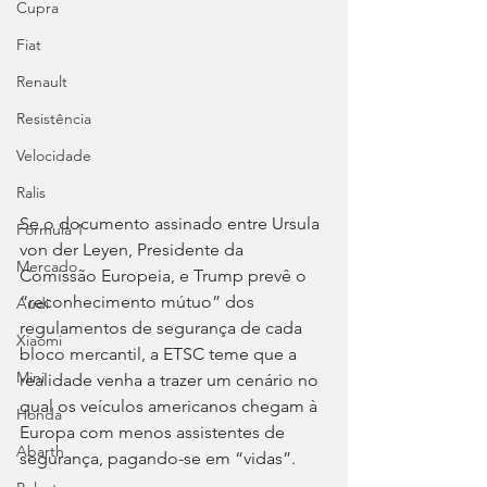
Cupra
Fiat
Renault
Resistência
Velocidade
Ralis
Se o documento assinado entre Ursula 
Fórmula 1
von der Leyen, Presidente da 
Mercado
Comissão Europeia, e Trump prevê o 
“reconhecimento mútuo” dos 
Audi
regulamentos de segurança de cada 
Xiaomi
bloco mercantil, a ETSC teme que a 
Mini
realidade venha a trazer um cenário no 
qual os veículos americanos chegam à 
Honda
Europa com menos assistentes de 
Abarth
segurança, pagando-se em “vidas”.