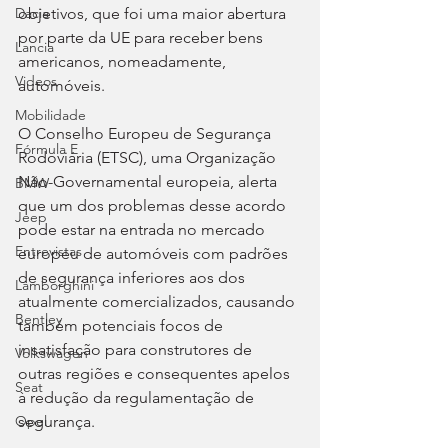
objetivos, que foi uma maior abertura 
Dacia
por parte da UE para receber bens 
Lancia
americanos, nomeadamente, 
Videos
automóveis.
Mobilidade
O Conselho Europeu de Segurança 
Fórmula E
Rodoviária (ETSC), uma Organização 
Não-Governamental europeia, alerta 
BMW
que um dos problemas desse acordo 
Jeep
pode estar na entrada no mercado 
Entrevistas
europeu de automóveis com padrões 
de segurança inferiores aos dos 
Lamborghini
atualmente comercializados, causando 
Bentley
também potenciais focos de 
insatisfação para construtores de 
Volkswagen
outras regiões e consequentes apelos 
Seat
à redução da regulamentação de 
segurança.
Opel