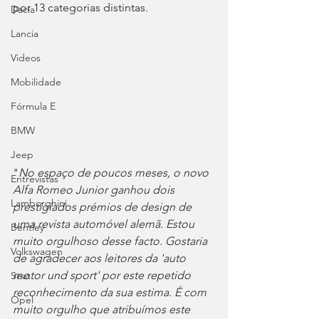
por 13 categorias distintas.
Dacia
Lancia
Videos
Mobilidade
Fórmula E
BMW
Jeep
"
No espaço de poucos meses, o novo 
Entrevistas
Alfa Romeo Junior ganhou dois 
Lamborghini
prestigiados prémios de design de 
uma revista automóvel alemã. Estou 
Bentley
muito orgulhoso desse facto. Gostaria 
Volkswagen
de agradecer aos leitores da 'auto 
motor und sport' por este repetido 
Seat
reconhecimento da sua estima. É com 
Opel
muito orgulho que atribuímos este 