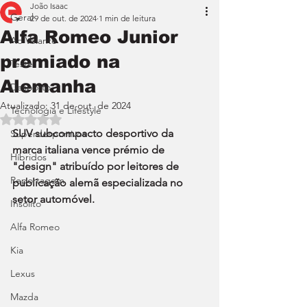
João Isaac
Geral
29 de out. de 2024
1 min de leitura
Alfa Romeo Junior
Ao Volante
premiado na
Teste
Alemanha
Desporto
Atualizado:
31 de out. de 2024
Tecnologia e Lifestyle
Avaliado com NaN de 5 estrelas.
SUV subcompacto desportivo da 
Superdesportivos
marca italiana vence prémio de 
Híbridos
"design" atribuído por leitores de 
Reportagem
publicação alemã especializada no 
setor automóvel.
Insólito
Alfa Romeo
Kia
Lexus
Mazda