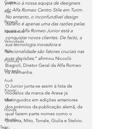
Cupra
prémio à nossa equipa de designers 
do Alfa Romeo Centro Stile em Turim. 
Fiat
No entanto, o inconfundível design 
Renault
italiano é apenas uma das razões pelas 
quais o Alfa Romeo Junior está a 
Resistência
conquistar novos clientes. De facto, a 
Velocidade
sua tecnologia inovadora e 
Ralis
funcionalidade são fatores cruciais nas 
suas decisões
,” afirmou Niccolò 
Fórmula 1
Biagioli, Diretor Geral da Alfa Romeo 
Mercado
na Alemanha.
Audi
O Junior junta-se assim à lista de 
Xiaomi
modelos da marca de Arese já 
distinguidos em edições anteriores 
Mini
dos prémios da publicação alemã, da 
Honda
qual fazem parte nomes como o 
Abarth
Giuletta, Mito, Tonale, Giulia e Stelvio.
Tags: