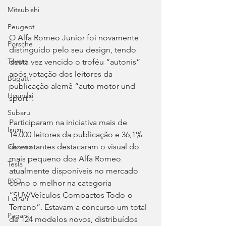
Mitsubishi
Peugeot
O Alfa Romeo Junior foi novamente 
Porsche
distinguido pelo seu design, tendo 
Toyota
desta vez vencido o troféu “autonis” 
após votação dos leitores da 
Bugatti
publicação alemã “auto motor und 
Hyundai
sport”.
Subaru
Participaram na iniciativa mais de 
Isuzu
14.000 leitores da publicação e 36,1% 
dos votantes destacaram o visual do 
Genesis
mais pequeno dos Alfa Romeo 
Tesla
atualmente disponíveis no mercado 
BYD
como o melhor na categoria 
“SUV/Veículos Compactos Todo-o-
Ferrari
Terreno”. Estavam a concurso um total 
Pagani
de 124 modelos novos, distribuídos 