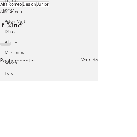
Polestar
Alfa Romeo
Design
Junior
KGM
Alfa Romeo
Aston Martin
Dicas
Alpine
Mercedes
Ver tudo
Posts recentes
Salões
Ford
MG
INEOS
DS
Maserati
Mercedes – AMG
Suzuki