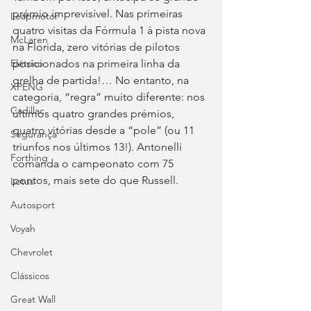
prémio imprevisível. Nas primeiras 
Leapmotor
quatro visitas da Fórmula 1 à pista nova 
McLaren
na Florida, zero vitórias de pilotos 
posicionados na primeira linha da 
Elétrico
grelha de partida!… No entanto, na 
XPENG
categoria, “regra” muito diferente: nos 
Cadillac
últimos quatro grandes prémios, 
quatro vitórias desde a “pole” (ou 11 
Segurança
triunfos nos últimos 13!). Antonelli 
Forthing
comanda o campeonato com 75 
pontos, mais sete do que Russell.
Lotus
Autosport
Voyah
Chevrolet
Clássicos
Great Wall