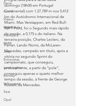
Dacia
domingo (18h00 em Portugal 
Continental) com 1.27,789 m nos 5,412 
Lancia
km do Autódromo Internacional de 
Videos
Miami. Max Verstappen, em Red Bull-
Mobilidade
RBPT Ford, foi o Segundo mais rápido 
da sessão, a 0,175 s do italiano. Na 
Fórmula E
terceira posição, Charles Leclerc, da 
BMW
Ferrari. Lando Norris, da McLaren-
Mercedes, campeão em título, após a 
Jeep
vitória no segundo Sprint do 
Entrevistas
campeonato, que conseguiu, 
Lamborghini
precisamente, a partir da “pole”, 
conseguiu apenas o quarto melhor 
Bentley
tempo da sessão, à frente de George 
Volkswagen
Russell, da Mercedes.
Seat
Opel