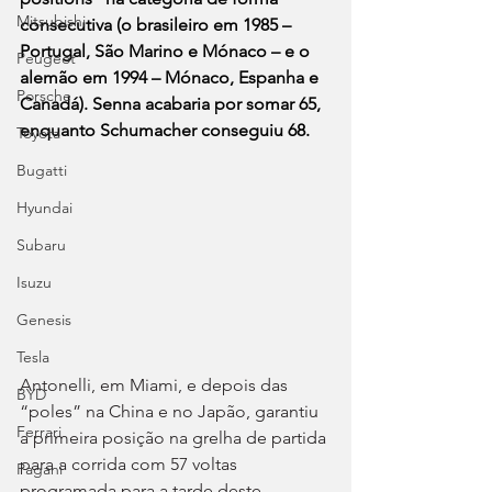
Mitsubishi
consecutiva (o brasileiro em 1985 – 
Portugal, São Marino e Mónaco – e o 
Peugeot
alemão em 1994 – Mónaco, Espanha e 
Porsche
Canadá). Senna acabaria por somar 65, 
enquanto Schumacher conseguiu 68.
Toyota
Bugatti
Hyundai
Subaru
Isuzu
Genesis
Tesla
Antonelli, em Miami, e depois das 
BYD
“poles” na China e no Japão, garantiu 
Ferrari
a primeira posição na grelha de partida 
para a corrida com 57 voltas 
Pagani
programada para a tarde deste 