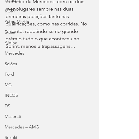
Polestar
domínio da Mercedes, com os dois 
monolugares sempre nas duas 
KGM
primeiras posições tanto nas 
Aston Martin
qualificações, como nas corridas. No 
entanto, repetindo-se no grande 
Dicas
prémio tudo o que aconteceu no 
Alpine
Sprint, menos ultrapassagens…
Mercedes
Salões
Ford
MG
INEOS
DS
Maserati
Mercedes – AMG
Suzuki