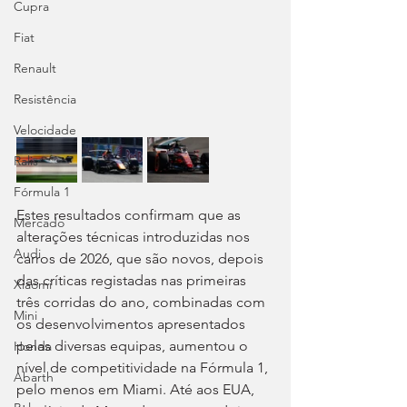
Cupra
Fiat
Renault
Resistência
Velocidade
Ralis
Fórmula 1
Estes resultados confirmam que as 
Mercado
alterações técnicas introduzidas nos 
Audi
carros de 2026, que são novos, depois 
das críticas registadas nas primeiras 
Xiaomi
três corridas do ano, combinadas com 
Mini
os desenvolvimentos apresentados 
pelas diversas equipas, aumentou o 
Honda
nível de competitividade na Fórmula 1, 
Abarth
pelo menos em Miami. Até aos EUA, 