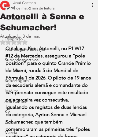
José Caetano
Geral
3 de mai.
2 min de leitura
Antonelli à Senna e
Ao Volante
Schumacher!
Teste
Atualizado:
3 de mai.
Desporto
Avaliado com NaN de 5 estrelas.
O italiano Kimi Antonelli, no F1 W17 
Tecnologia e Lifestyle
#12
 da Mercedes, assegurou a “pole 
Superdesportivos
position” para o quinto Grande Prémio 
Híbridos
de Miami, ronda 5 do Mundial de 
Fórmula 1 de 2026. O piloto de 19 anos 
Reportagem
da escuderia alemã e comandante do 
Insólito
campeonato consegue este resultado 
pela terceira vez consecutiva, 
Alfa Romeo
igualando os registos de duas lendas 
Kia
da categoria, Ayrton Senna e Michael 
Schumacher, que também 
Lexus
comemoraram as primeiras três “poles 
Mazda
positions” na categoria de forma 