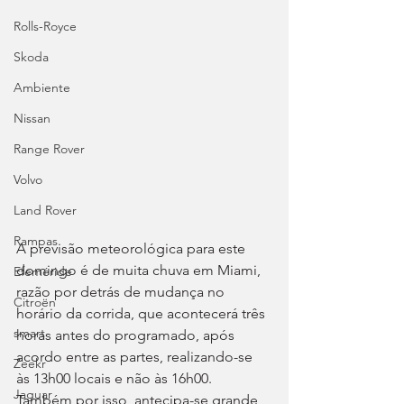
Rolls-Royce
Skoda
Ambiente
Nissan
Range Rover
Volvo
Land Rover
Rampas
A previsão meteorológica para este 
domingo é de muita chuva em Miami, 
Efeméride
razão por detrás de mudança no 
Citroën
horário da corrida, que acontecerá três 
smart
horas antes do programado, após 
acordo entre as partes, realizando-se 
Zeekr
às 13h00 locais e não às 16h00. 
Jaguar
Também por isso, antecipa-se grande 