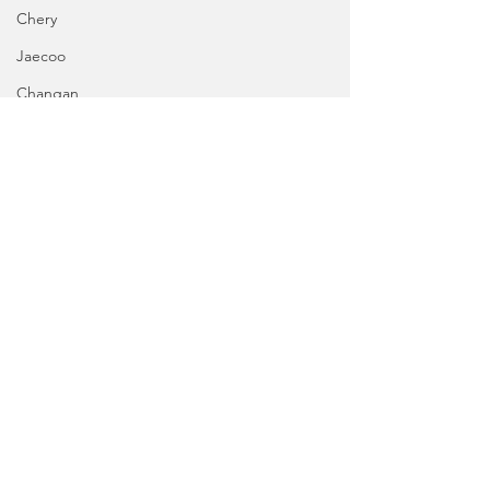
Chery
Jaecoo
Changan
Ebro
Geely
Omoda
Dongfeng
NIO
Tags:
F1
Mercedes-AMG
G.P Miami
Kimi Antonelli
Fórmula 3
Fórmula 1
Desporto