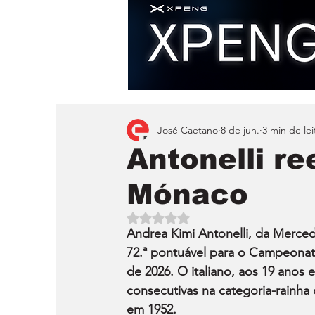
José Caetano
8 de jun.
3 min de lei
Antonelli re
Mónaco
Avaliado com NaN de 5 estrelas.
Andrea Kimi Antonelli, da Merce
72.ª pontuável para o Campeona
de 2026. O italiano, aos 19 anos e
consecutivas na categoria-rainha
em 1952.