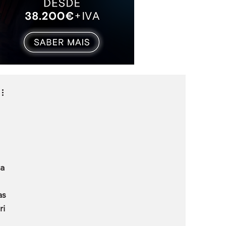
a 
 
as 
i 