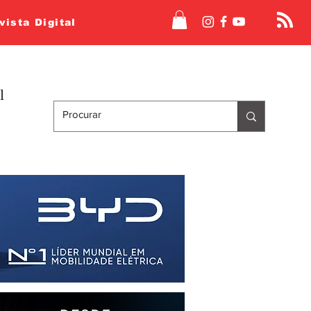
vista Digital
l