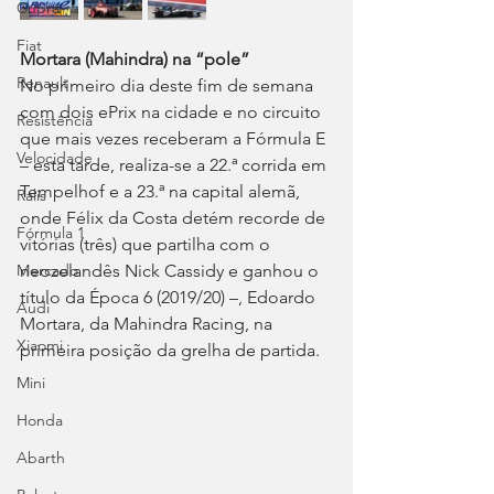
Cupra
Fiat
Mortara (Mahindra) na “pole”
Renault
No primeiro dia deste fim de semana 
com dois ePrix na cidade e no circuito 
Resistência
que mais vezes receberam a Fórmula E 
Velocidade
– esta tarde, realiza-se a 22.ª corrida em 
Tempelhof e a 23.ª na capital alemã, 
Ralis
onde Félix da Costa detém recorde de 
Fórmula 1
vitórias (três) que partilha com o 
Mercado
neozelandês Nick Cassidy e ganhou o 
título da Época 6 (2019/20) –, Edoardo 
Audi
Mortara, da Mahindra Racing, na 
Xiaomi
primeira posição da grelha de partida.
Mini
Honda
Abarth