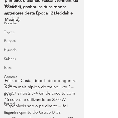
primeiro, o alemão Pascal Wehrlein, da 
Mitsubishi
Porsche), ganhou as duas rondas 
anteriores desta Época 12 (Jeddah e 
Peugeot
Madrid).
Porsche
Toyota
Bugatti
Hyundai
Subaru
Isuzu
Genesis
Félix da Costa, depois de protagonizar 
Tesla
a volta mais rápido do treino livre 2 – 
57,357 s nos 2,374 km de circuito com 
BYD
15 curvas, e utilizando os 350 kW 
Ferrari
disponíveis sob o pé direito –, foi 
apenas quinto do Grupo B da 
Pagani