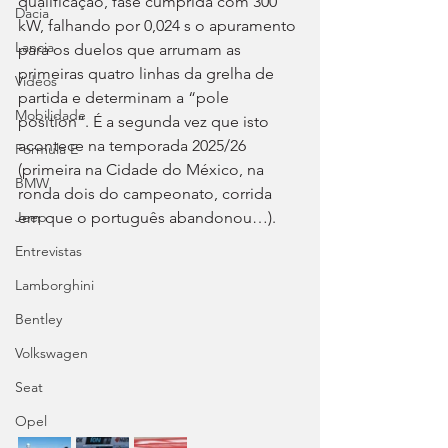
qualificação, fase cumprida com 300 
Dacia
kW, falhando por 0,024 s o apuramento 
Lancia
para os duelos que arrumam as 
primeiras quatro linhas da grelha de 
Videos
partida e determinam a “pole 
Mobilidade
position”. É a segunda vez que isto 
acontece na temporada 2025/26 
Fórmula E
(primeira na Cidade do México, na 
BMW
ronda dois do campeonato, corrida 
em que o português abandonou…).
Jeep
Entrevistas
Lamborghini
Bentley
Volkswagen
Seat
Opel