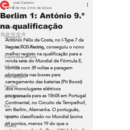
José Caetano
Geral
2 de mai.
2 min de leitura
Berlim 1: António 9.º
Ao Volante
na qualificação
Teste
Avaliado com NaN de 5 estrelas.
Desporto
António Félix da Costa, no I-Type 7 da 
Tecnologia e Lifestyle
Jaguar TCS Racing, conseguiu o nono 
melhor registo na qualificação para a 
Superdesportivos
ronda sete do Mundial de Fórmula E, 
Híbridos
corrida com 39 voltas e paragem 
obrigatória nas boxes para 
Reportagem
carregamento das baterias (Pit Boost) 
Insólito
dos monolugares elétricos 
programada para as 15h05 em Portugal 
Alfa Romeo
Continental, no Circuito de Tempelhof, 
Kia
em Berlim, Alemanha. O português, 
Lexus
quarto classificado no Mundial (soma 
64 pontos, menos 19 do que o 
Mazda