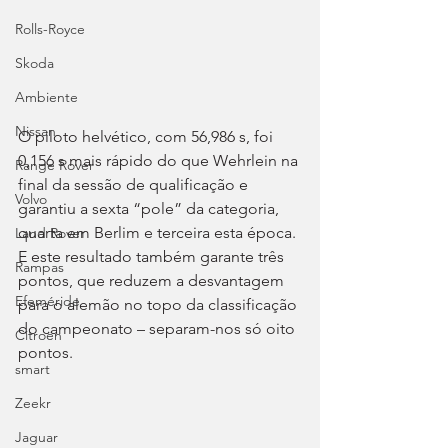
Rolls-Royce
Skoda
Ambiente
Nissan
O piloto helvético, com 56,986 s, foi 
0,156 s mais rápido do que Wehrlein na 
Range Rover
final da sessão de qualificação e 
Volvo
garantiu a sexta “pole” da categoria, 
quarta em Berlim e terceira esta época. 
Land Rover
E este resultado também garante três 
Rampas
pontos, que reduzem a desvantagem 
Efeméride
para o alemão no topo da classificação 
do campeonato – separam-nos só oito 
Citroën
pontos.
smart
Zeekr
Jaguar