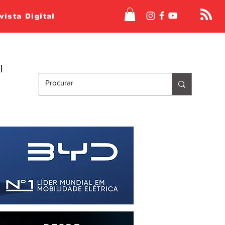
vista Digital
l