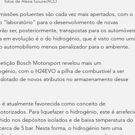
fotos de Alexis Goure/ACO
issões poluentes são cada vez mais apertados, com o 
o “laboratório” para o desenvolvimento de novas 
ão ser, posteriormente, transpostas para os automóveis
da em evolução é o do hidrogénio, que é visto como um
 o automobilismo menos penalizador para o ambiente.
petição Bosch Motorsport revelou mais um 
ogénio, com o H24EVO a pilha de combustível a ser 
dotado de novos atributos no armazenamento desse 
do é atualmente favorecida como conceito de 
rizados. Para liquefazer o hidrogénio, este é arrefeci
ido nos depósitos isolados e de baixa temperatura do 
erca de 5 bar. Nesta forma, o hidrogénio tem uma 