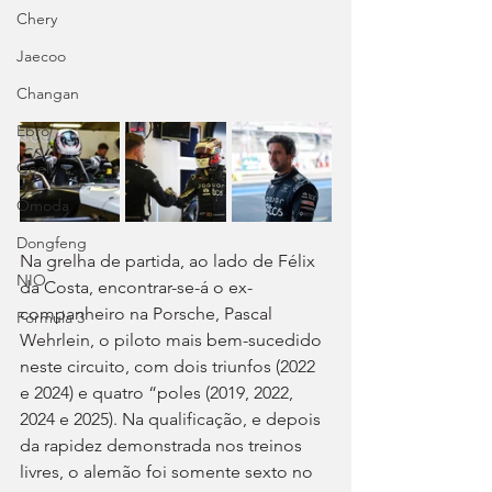
Chery
Jaecoo
Changan
Ebro
Geely
Omoda
Dongfeng
Na grelha de partida, ao lado de Félix 
NIO
da Costa, encontrar-se-á o ex-
companheiro na Porsche, Pascal 
Fórmula 3
Wehrlein, o piloto mais bem-sucedido 
neste circuito, com dois triunfos (2022 
e 2024) e quatro “poles (2019, 2022, 
2024 e 2025). Na qualificação, e depois 
da rapidez demonstrada nos treinos 
livres, o alemão foi somente sexto no 