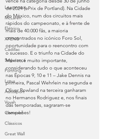
vence na categoria desde 30 de junho 
Leapmotor
de 2024 (ePrix de Portland). Na Cidade 
do México, num dos circuitos mais 
McLaren
rápidos do campeonato, e à frente de 
Elétrico
mais de 40.000 fãs, a maioria 
concentrados no icónico Foro Sol, 
XPENG
oportunidade para o reencontro com 
Cadillac
o sucesso. E o triunfo na Cidade do 
Segurança
México é muito importante, 
considerando tudo o que aconteceu 
Forthing
nas Épocas 9, 10 e 11 – Jake Dennis na 
Lotus
primeira, Pascal Wehrlein na segunda e 
Oliver Rowland na terceira ganharam 
Autosport
no Hermanos Rodríguez e, nos finais 
Voyah
das temporadas, sagraram-se 
campeões!
Chevrolet
Clássicos
Great Wall