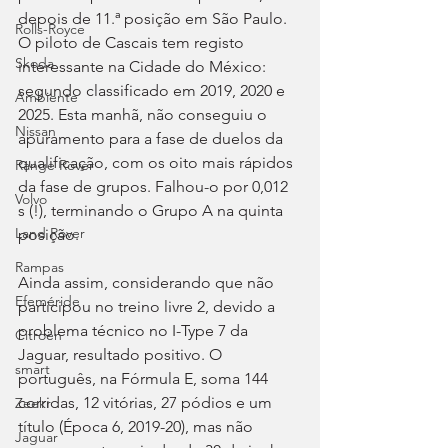
depois de 11.ª posição em São Paulo. 
Rolls-Royce
O piloto de Cascais tem registo 
Skoda
interessante na Cidade do México: 
segundo classificado em 2019, 2020 e 
Ambiente
2025. Esta manhã, não conseguiu o 
Nissan
apuramento para a fase de duelos da 
qualificação, com os oito mais rápidos 
Range Rover
da fase de grupos. Falhou-o por 0,012 
Volvo
s (!), terminando o Grupo A na quinta 
Land Rover
posição.
Rampas
Ainda assim, considerando que não 
Efeméride
participou no treino livre 2, devido a 
problema técnico no I-Type 7 da 
Citroën
Jaguar, resultado positivo. O 
smart
português, na Fórmula E, soma 144 
corridas, 12 vitórias, 27 pódios e um 
Zeekr
título (Época 6, 2019-20), mas não 
Jaguar