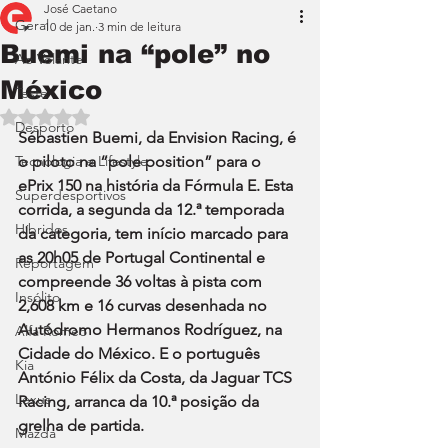
José Caetano
Geral
10 de jan.
3 min de leitura
Buemi na “pole” no
Ao Volante
México
Teste
Avaliado com NaN de 5 estrelas.
Desporto
Sébastien Buemi, da Envision Racing, é 
Tecnologia e Lifestyle
o piloto na “pole position” para o 
ePrix 150 na história da Fórmula E. Esta 
Superdesportivos
corrida, a segunda da 12.ª temporada 
Híbridos
da categoria, tem início marcado para 
as 20h05 de Portugal Continental e 
Reportagem
compreende 36 voltas à pista com 
Insólito
2,608 km e 16 curvas desenhada no 
Autódromo Hermanos Rodríguez, na 
Alfa Romeo
Cidade do México. E o português 
Kia
António Félix da Costa, da Jaguar TCS 
Lexus
Racing, arranca da 10.ª posição da 
grelha de partida.
Mazda