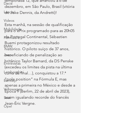
temporada 12, que arrancou a 6 de 
Dacia
dezembro, em São Paulo, Brasil (vitória 
Lancia
de Jake Dennis, da Andretti)!
Videos
Esta manhã, na sessão de qualificação 
Mobilidade
para o ePrix programado para as 20h05 
de Portugal Continental, Sébastien 
Fórmula E
Buemi protagonizou resultado 
BMW
histórico. O piloto suíço de 37 anos, 
beneficiando de penalização ao 
Jeep
britânico Taylor Barnard, da DS Penske 
Entrevistas
(excedeu os limites da pista na última 
Lamborghini
curva da final…), conquistou a 17.ª 
“pole position” na Fórmula E, mas 
Bentley
apenas a primeira no México e desde a 
Volkswagen
Época 9 (Berlim, 22 de abril de 2023), 
assim igualando recorde do francês 
Seat
Jean-Éric Vergne.
Opel