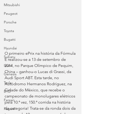
Mitsubishi
Peugeot
Porsche
Toyota
Bugatti
Hyundai
O primeiro ePrix na história da Fórmula 
Subaru
E realizou-se a 13 de setembro de 
2014, no Parque Olímpico de Pequim, 
Isuzu
China – ganhou-o Lucas di Grassi, da 
Genesis
Audi Sport ABT. Esta tarde, no 
Tesla
Autódromo Hermanos Rodríguez, na 
Cidade do México, que recebe o 
BYD
campeonato de monolugares elétricos 
Ferrari
pela 10.ª vez, 150.ª corrida na história 
da categoria! Trata-se da ronda dois da 
Pagani