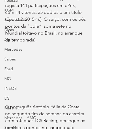
Polestar
regista 144 participações em ePrix, 
KGM
com 14 vitórias, 35 pódios e um título 
(Época 2, 2015-16). O suíço, com os três 
Aston Martin
pontos da “pole”, soma sete no 
Dicas
Mundial (oitavo no Brasil, no arranque 
Alpine
da temporada).
Mercedes
Salões
Ford
MG
INEOS
DS
O português António Félix da Costa, 
Maserati
no segundo fim de semana da carreira 
Mercedes – AMG
com a Jaguar TCS Racing, persegue os 
primeiros pontos no campeonato, 
Suzuki