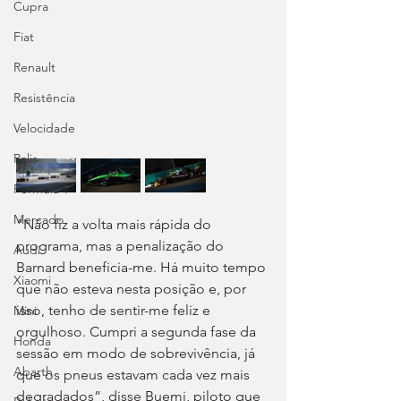
Cupra
Fiat
Renault
Resistência
Velocidade
Ralis
Fórmula 1
Mercado
“Não fiz a volta mais rápida do 
programa, mas a penalização do 
Audi
Barnard beneficia-me. Há muito tempo 
Xiaomi
que não esteva nesta posição e, por 
isso, tenho de sentir-me feliz e 
Mini
orgulhoso. Cumpri a segunda fase da 
Honda
sessão em modo de sobrevivência, já 
Abarth
que os pneus estavam cada vez mais 
degradados”, disse Buemi, piloto que 