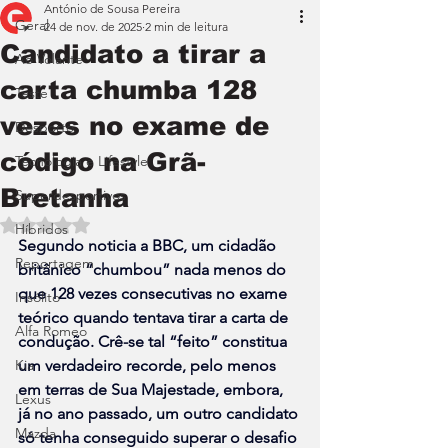
António de Sousa Pereira
Geral
24 de nov. de 2025
2 min de leitura
Candidato a tirar a
Ao Volante
carta chumba 128
Teste
vezes no exame de
Desporto
código na Grã-
Tecnologia e Lifestyle
Bretanha
Superdesportivos
Avaliado com NaN de 5 estrelas.
Híbridos
Segundo noticia a 
BBC
, um cidadão 
Reportagem
britânico “chumbou” nada menos do 
que 128 vezes consecutivas no exame 
Insólito
teórico quando tentava tirar a carta de 
Alfa Romeo
condução. Crê-se tal “feito” constitua 
Kia
um verdadeiro recorde, pelo menos 
em terras de Sua Majestade, embora, 
Lexus
já no ano passado, um outro candidato 
Mazda
só tenha conseguido superar o desafio 