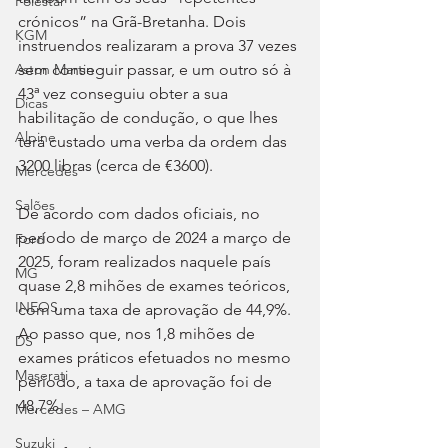
Polestar
crónicos” na Grã-Bretanha. Dois 
KGM
instruendos realizaram a prova 37 vezes 
sem conseguir passar, e um outro só à 
Aston Martin
43ª vez conseguiu obter a sua 
Dicas
habilitação de condução, o que lhes 
Alpine
terá custado uma verba da ordem das 
3200 libras (cerca de €3600).
Mercedes
Salões
De acordo com dados oficiais, no 
período de março de 2024 a março de 
Ford
2025, foram realizados naquele país 
MG
quase 2,8 mihões de exames teóricos, 
INEOS
com uma taxa de aprovação de 44,9%. 
Ao passo que, nos 1,8 mihões de 
DS
exames práticos efetuados no mesmo 
Maserati
período, a taxa de aprovação foi de 
48,7%.
Mercedes – AMG
Suzuki