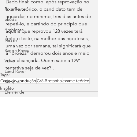
Dado final: como, após reprovação no 
exame teórico, o candidato tem de 
Rolls-Royce
aguardar, no mínimo, três dias antes de 
Skoda
repeti-lo, e partindo do princípio que 
Ambiente
aquele que reprovou 128 vezes terá 
feito o teste, na melhor das hipóteses, 
Nissan
uma vez por semana, tal significará que 
Range Rover
a “proeza” demorou dois anos e meio 
a ser alcançada. Quem sabe à 129ª 
Volvo
tentativa seja de vez?…
Land Rover
Tags:
Carta de condução
Grã-Bretanha
exame teórico
Rampas
Insólito
Efeméride
Citroën
smart
Zeekr
Jaguar
Ver tudo