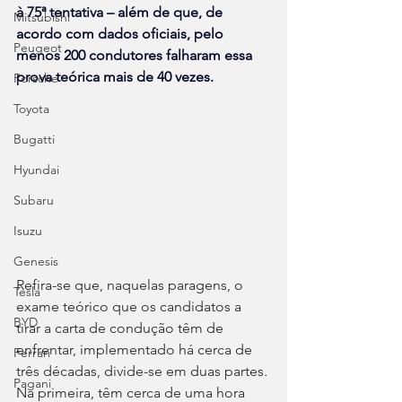
à 75ª tentativa – além de que, de 
Mitsubishi
acordo com dados oficiais, pelo 
Peugeot
menos 200 condutores falharam essa 
prova teórica mais de 40 vezes.
Porsche
Toyota
Bugatti
Hyundai
Subaru
Isuzu
Genesis
Refira-se que, naquelas paragens, o 
Tesla
exame teórico que os candidatos a 
BYD
tirar a carta de condução têm de 
enfrentar, implementado há cerca de 
Ferrari
três décadas, divide-se em duas partes. 
Pagani
Na primeira, têm cerca de uma hora 