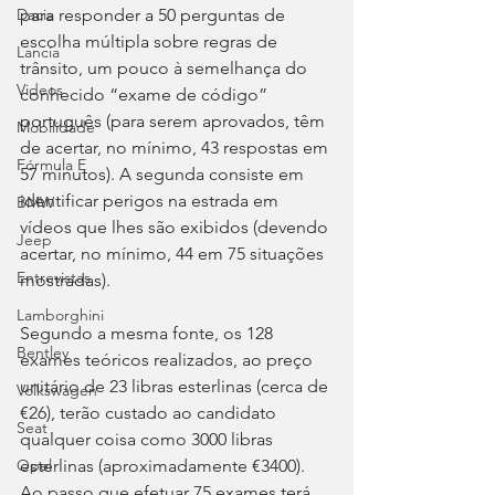
para responder a 50 perguntas de 
Dacia
escolha múltipla sobre regras de 
Lancia
trânsito, um pouco à semelhança do 
Videos
conhecido “exame de código” 
português (para serem aprovados, têm 
Mobilidade
de acertar, no mínimo, 43 respostas em 
Fórmula E
57 minutos). A segunda consiste em 
identificar perigos na estrada em 
BMW
vídeos que lhes são exibidos (devendo 
Jeep
acertar, no mínimo, 44 em 75 situações 
Entrevistas
mostradas).
Lamborghini
Segundo a mesma fonte, os 128 
Bentley
exames teóricos realizados, ao preço 
unitário de 23 libras esterlinas (cerca de 
Volkswagen
€26), terão custado ao candidato 
Seat
qualquer coisa como 3000 libras 
esterlinas (aproximadamente €3400). 
Opel
Ao passo que efetuar 75 exames terá 