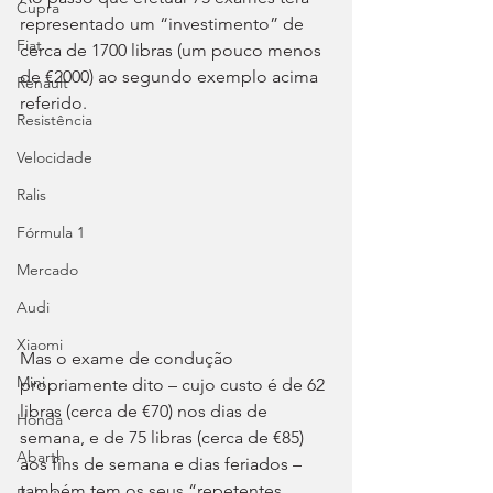
Cupra
representado um “investimento” de 
Fiat
cerca de 1700 libras (um pouco menos 
de €2000) ao segundo exemplo acima 
Renault
referido.
Resistência
Velocidade
Ralis
Fórmula 1
Mercado
Audi
Xiaomi
Mas o exame de condução 
Mini
propriamente dito – cujo custo é de 62 
libras (cerca de €70) nos dias de 
Honda
semana, e de 75 libras (cerca de €85) 
Abarth
aos fins de semana e dias feriados – 
também tem os seus “repetentes 