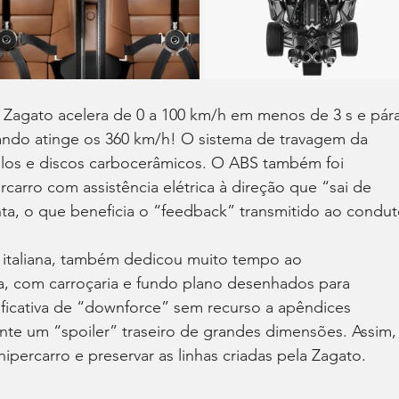
 Zagato acelera de 0 a 100 km/h em menos de 3 s e pára
ndo atinge os 360 km/h! O sistema de travagem da 
los e discos carbocerâmicos. O ABS também foi 
arro com assistência elétrica à direção que “sai de 
a, o que beneficia o “feedback” transmitido ao condut
 italiana, também dedicou muito tempo ao 
, com carroçaria e fundo plano desenhados para 
ficativa de “downforce” sem recurso a apêndices 
e um “spoiler” traseiro de grandes dimensões. Assim, 
hipercarro e preservar as linhas criadas pela Zagato.