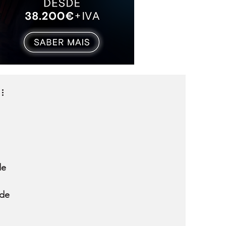
e 
de 