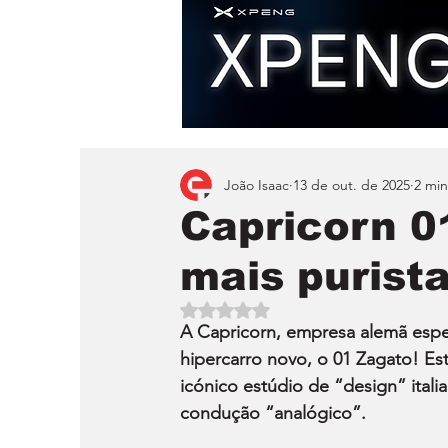
João Isaac
13 de out. de 2025
2 min
Capricorn 0
mais purist
Avaliado com NaN de 5 estrelas.
A Capricorn, empresa alemã espe
hipercarro novo, o 01 Zagato! Es
icónico estúdio de “design” itali
condução “analógico”.