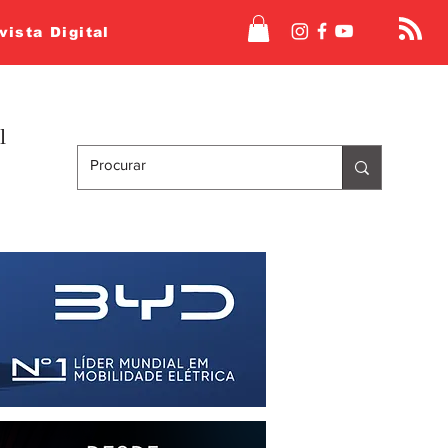
vista Digital
l