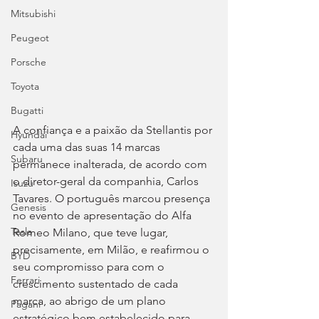
Mitsubishi
Peugeot
Porsche
Toyota
Bugatti
A confiança e a paixão da Stellantis por 
Hyundai
cada uma das suas 14 marcas 
Subaru
permanece inalterada, de acordo com 
o diretor-geral da companhia, Carlos 
Isuzu
Tavares. O português marcou presença 
Genesis
no evento de apresentação do Alfa 
Tesla
Romeo Milano, que teve lugar, 
precisamente, em Milão, e reafirmou o 
BYD
seu compromisso para com o 
Ferrari
crescimento sustentado de cada 
marca, ao abrigo de um plano 
Pagani
estratégico bem estabelecido para 