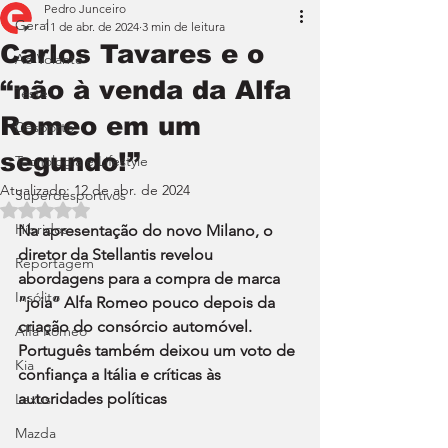
Pedro Junceiro
Geral
11 de abr. de 2024
3 min de leitura
Carlos Tavares e o
Ao Volante
“não à venda da Alfa
Teste
Romeo em um
Desporto
segundo!”
Tecnologia e Lifestyle
Atualizado:
12 de abr. de 2024
Superdesportivos
Avaliado com NaN de 5 estrelas.
Híbridos
Na apresentação do novo Milano, o 
diretor da Stellantis revelou 
Reportagem
abordagens para a compra de marca 
Insólito
“joia” Alfa Romeo pouco depois da 
criação do consórcio automóvel. 
Alfa Romeo
Português também deixou um voto de 
Kia
confiança a Itália e críticas às 
autoridades políticas
Lexus
Mazda