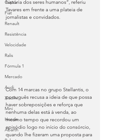
história dos seres humanos”, referiu 
Cupra
Tavares em frente a uma plateia de 
Fiat
jornalistas e convidados.
Renault
Resistência
Velocidade
Ralis
Fórmula 1
Mercado
Audi
Com 14 marcas no grupo Stellantis, o 
português recusa a ideia de que possa 
Xiaomi
haver sobreposições e reforça que 
Mini
nenhuma delas está à venda, ao 
Honda
mesmo tempo que recordou um 
episódio logo no início do consórcio, 
Abarth
quando lhe fizeram uma proposta para 