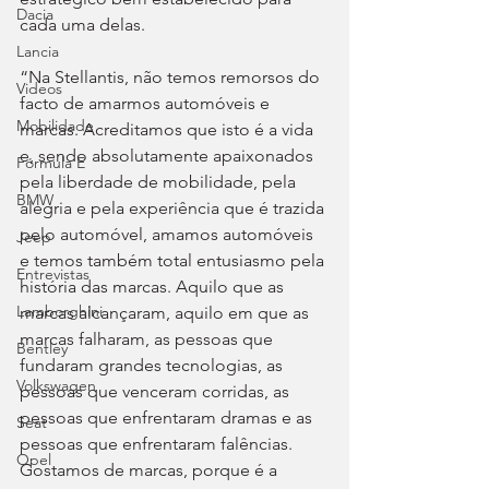
Dacia
cada uma delas.
Lancia
“Na Stellantis, não temos remorsos do 
Videos
facto de amarmos automóveis e 
Mobilidade
marcas. Acreditamos que isto é a vida 
e, sendo absolutamente apaixonados 
Fórmula E
pela liberdade de mobilidade, pela 
BMW
alegria e pela experiência que é trazida 
pelo automóvel, amamos automóveis 
Jeep
e temos também total entusiasmo pela 
Entrevistas
história das marcas. Aquilo que as 
Lamborghini
marcas alcançaram, aquilo em que as 
marcas falharam, as pessoas que 
Bentley
fundaram grandes tecnologias, as 
Volkswagen
pessoas que venceram corridas, as 
pessoas que enfrentaram dramas e as 
Seat
pessoas que enfrentaram falências. 
Opel
Gostamos de marcas, porque é a 