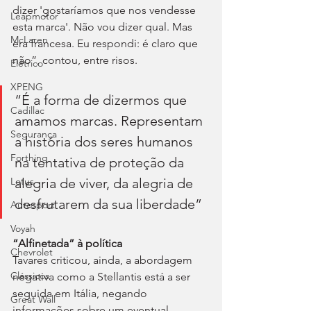
dizer 'gostaríamos que nos vendesse 
Leapmotor
esta marca'. Não vou dizer qual. Mas 
McLaren
era francesa. Eu respondi: é claro que 
não”, contou, entre risos.
Elétrico
XPENG
“É a forma de dizermos que 
Cadillac
amamos marcas. Representam 
Segurança
a história dos seres humanos 
Forthing
na tentativa de proteção da 
alegria de viver, da alegria de 
Lotus
desfrutarem da sua liberdade”
Autosport
Voyah
“Alfinetada” à política
Chevrolet
Tavares criticou, ainda, a abordagem 
Clássicos
negativa como a Stellantis está a ser 
seguida em Itália, negando 
Great Wall
informações sobre um eventual 