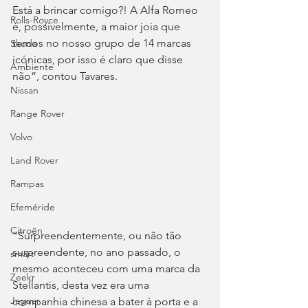
Está a brincar comigo?! A Alfa Romeo 
Rolls-Royce
é, possivelmente, a maior joia que 
temos no nosso grupo de 14 marcas 
Skoda
icónicas, por isso é claro que disse 
Ambiente
não”, contou Tavares.
Nissan
Range Rover
Volvo
Land Rover
Rampas
Efeméride
Citroën
“Surpreendentemente, ou não tão 
surpreendente, no ano passado, o 
smart
mesmo aconteceu com uma marca da 
Zeekr
Stellantis, desta vez era uma 
Jaguar
companhia chinesa a bater à porta e a 