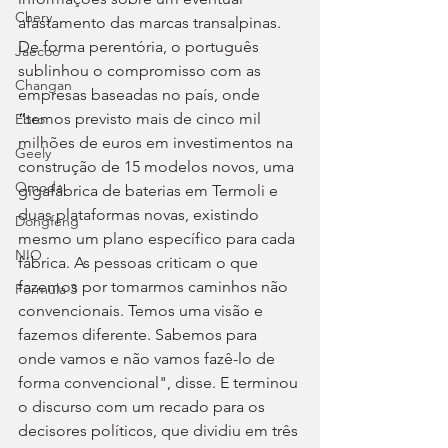
Chery
afastamento das marcas transalpinas. 
De forma perentória, o português 
Jaecoo
sublinhou o compromisso com as 
Changan
empresas baseadas no país, onde 
“temos previsto mais de cinco mil 
Ebro
milhões de euros em investimentos na 
Geely
construção de 15 modelos novos, uma 
Omoda
gigafábrica de baterias em Termoli e 
duas plataformas novas, existindo 
Dongfeng
mesmo um plano específico para cada 
NIO
fábrica. As pessoas criticam o que 
fazemos por tomarmos caminhos não 
Fórmula 3
convencionais. Temos uma visão e 
fazemos diferente. Sabemos para 
onde vamos e não vamos fazê-lo de 
forma convencional", disse. E terminou 
o discurso com um recado para os 
decisores políticos, que dividiu em três 