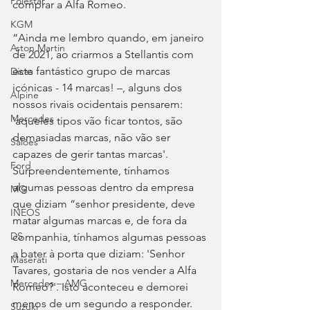
Polestar
comprar a Alfa Romeo.
KGM
“Ainda me lembro quando, em janeiro 
Aston Martin
de 2021, ao criarmos a Stellantis com 
este fantástico grupo de marcas 
Dicas
icónicas - 14 marcas! –, alguns dos 
Alpine
nossos rivais ocidentais pensarem: 
Mercedes
'aqueles tipos vão ficar tontos, são 
demasiadas marcas, não vão ser 
Salões
capazes de gerir tantas marcas'. 
Ford
Surpreendentemente, tínhamos 
algumas pessoas dentro da empresa 
MG
que diziam “senhor presidente, deve 
INEOS
matar algumas marcas e, de fora da 
DS
companhia, tínhamos algumas pessoas 
a bater à porta que diziam: 'Senhor 
Maserati
Tavares, gostaria de nos vender a Alfa 
Mercedes – AMG
Romeo?'. Isto aconteceu e demorei 
menos de um segundo a responder. 
Suzuki