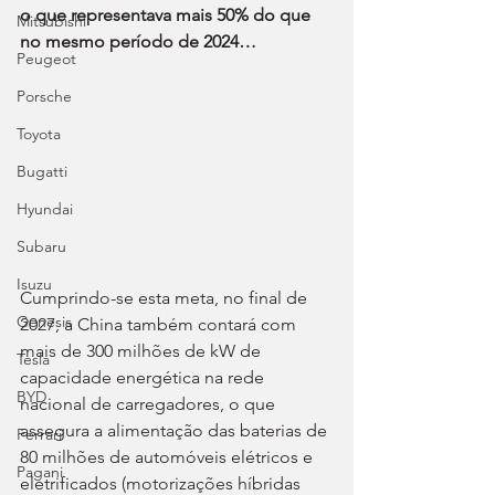
o que representava mais 50% do que 
Mitsubishi
no mesmo período de 2024…
Peugeot
Porsche
Toyota
Bugatti
Hyundai
Subaru
Isuzu
Cumprindo-se esta meta, no final de 
Genesis
2027, a China também contará com 
mais de 300 milhões de kW de 
Tesla
capacidade energética na rede 
BYD
nacional de carregadores, o que 
assegura a alimentação das baterias de 
Ferrari
80 milhões de automóveis elétricos e 
Pagani
eletrificados (motorizações híbridas 