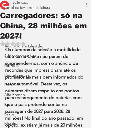
João Isaac
Geral
2 de fev.
1 min de leitura
Carregadores: só na
Ao Volante
China, 28 milhões em
Teste
2027!
Desporto
Avaliado com NaN de 5 estrelas.
Tecnologia e Lifestyle
Os números da adesão à mobilidade 
Superdesportivos
elétrica na China não param de 
surpreender-nos, com o anúncio de 
Híbridos
recordes que impressionam até os 
Reportagem
profissionais mais bem informados do 
setor automóvel. Desta vez, os 
Insólito
números dizem respeito aos pontos 
Alfa Romeo
para recarregamento de baterias com 
Kia
que o país pretende contar na 
passagem de 2027 para 2028: 28 
Lexus
milhões! No final do ano passado, em 
Mazda
opção, existiam já mais de 20 milhões, 