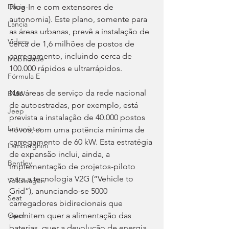
Plug-In e com extensores de 
Dacia
autonomia). Este plano, somente para 
Lancia
as áreas urbanas, prevê a instalação de 
Videos
cerca de 1,6 milhões de postos de 
carregamento, incluindo cerca de 
Mobilidade
100.000 rápidos e ultrarrápidos.
Fórmula E
Nas áreas de serviço da rede nacional 
BMW
de autoestradas, por exemplo, está 
Jeep
prevista a instalação de 40.000 postos 
Entrevistas
novos, com uma potência mínima de 
carregamento de 60 kW. Esta estratégia 
Lamborghini
de expansão inclui, ainda, a 
Bentley
implementação de projetos-piloto 
para a tecnologia V2G (“Vehicle to 
Volkswagen
Grid”), anunciando-se 5000 
Seat
carregadores bidirecionais que 
permitem quer a alimentação das 
Opel
baterias, quer a devolução de energia 