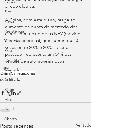
Cupra
à rede elétrica.
Fiat
A China, com este plano, reage ao 
Renault
aumento da quota de mercado dos 
Resistência
carros com tecnologias NEV (movidos 
a novas energias), que aumentou 10 
Velocidade
vezes entre 2020 e 2025 – o ano 
Ralis
passado, representaram 54% das 
Fórmula 1
vendas de automóveis novos!
Tags:
Mercado
China
Carregadores
Audi
Mobilidade
Xiaomi
Mini
Honda
Abarth
Ver tudo
Posts recentes