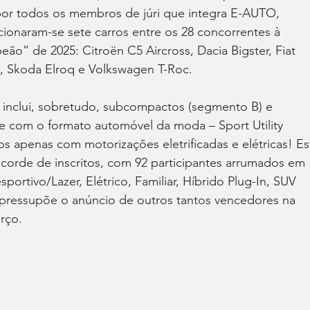
por todos os membros de júri que integra E-AUTO, 
naram-se sete carros entre os 28 concorrentes à 
ão” de 2025: Citroën C5 Aircross, Dacia Bigster, Fiat 
4, Skoda Elroq e Volkswagen T-Roc.
ue inclui, sobretudo, subcompactos (segmento B) e 
e com o formato automóvel da moda – Sport Utility 
os apenas com motorizações eletrificadas e elétricas! Es
corde de inscritos, com 92 participantes arrumados em 
sportivo/Lazer, Elétrico, Familiar, Híbrido Plug-In, SUV 
ressupõe o anúncio de outros tantos vencedores na 
rço.