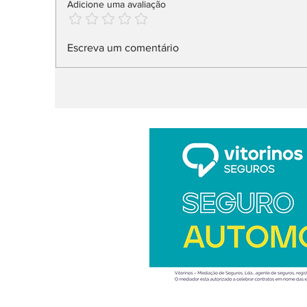
Adicione uma avaliação
Nissan muda liderança
F
Escreva um comentário
do Design: Weaver em
“
vez de Albaisa