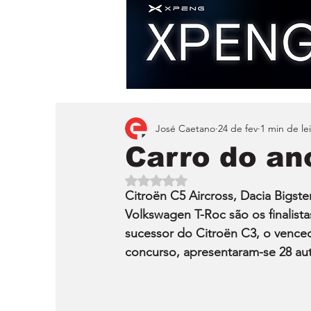
José Caetano
24 de fev
1 min de le
Carro do ano
Avaliado com NaN de 5 estrelas.
Citroën C5 Aircross, Dacia Bigste
Volkswagen T-Roc são os finalist
sucessor do Citroën C3, o venced
concurso, apresentaram-se 28 au