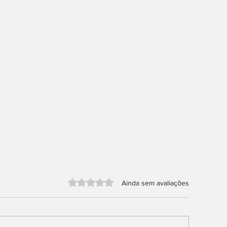
Avaliado com 0 de 5 estrelas.
Ainda sem avaliações