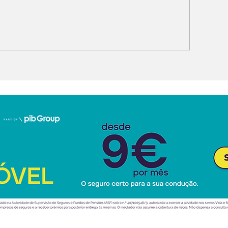
ord Fathom: nova
Audi Q9 SUV d
pick-up” elétrica
topo da gama