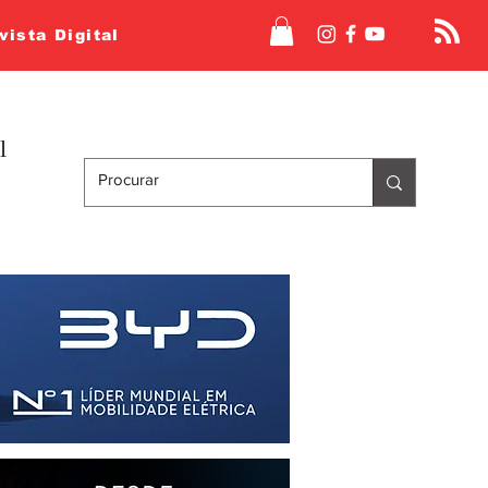
vista Digital
l