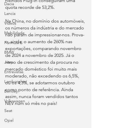
híbridos Plug-In conseguiram uma 
Dacia
quota recorde de 53,2%.
Lancia
Na China, no domínio dos automóveis, 
Videos
os números da indústria e do mercado 
Mobilidade
não param de impressionar-nos. Prova-
o, ainda, o aumento de 260% nas 
Fórmula E
exportações, comparando novembro 
BMW
de 2024 a novembro de 2025. Já o 
ritmo de crescimento da procura no 
Jeep
mercado doméstico foi muito mais 
Entrevistas
moderado, não excedendo os 6,5%, 
Lamborghini
ou os 4,3%, se adotarmos outubro 
como ponto de referência. Ainda 
Bentley
assim, nunca foram vendidos tantos 
Volkswagen
NEV num só mês no país!
Seat
Opel