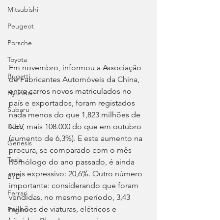
Mitsubishi
Peugeot
Porsche
Toyota
Em novembro, informou a Associação 
Bugatti
de Fabricantes Automóveis da China, 
entre carros novos matriculados no 
Hyundai
país e exportados, foram registados 
Subaru
nada menos do que 1,823 milhões de 
NEV, mais 108.000 do que em outubro 
Isuzu
(aumento de 6,3%). E este aumento na 
Genesis
procura, se comparado com o mês 
Tesla
homólogo do ano passado, é ainda 
mais expressivo: 20,6%. Outro número 
BYD
importante: considerando que foram 
Ferrari
vendidas, no mesmo período, 3,43 
milhões de viaturas, elétricos e 
Pagani