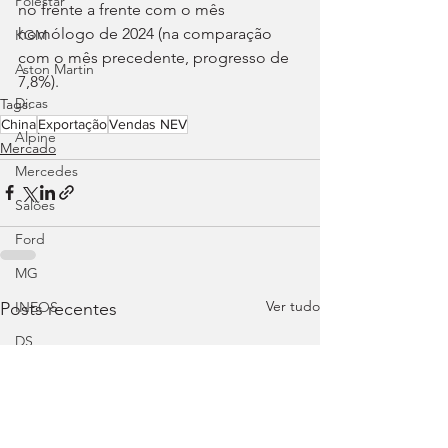
Polestar
no frente a frente com o mês 
homólogo de 2024 (na comparação 
KGM
com o mês precedente, progresso de 
Aston Martin
7,8%).
Dicas
Tags:
China
Exportação
Vendas NEV
Alpine
Mercado
Mercedes
Salões
Ford
MG
Ver tudo
Posts recentes
INEOS
DS
Maserati
Mercedes – AMG
Suzuki