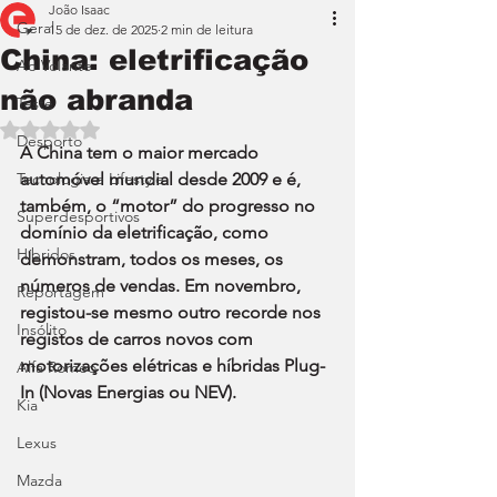
João Isaac
Geral
15 de dez. de 2025
2 min de leitura
China: eletrificação
Ao Volante
não abranda
Teste
Avaliado com NaN de 5 estrelas.
Desporto
A China tem o maior mercado 
Tecnologia e Lifestyle
automóvel mundial desde 2009 e é, 
também, o “motor” do progresso no 
Superdesportivos
domínio da eletrificação, como 
Híbridos
demonstram, todos os meses, os 
números de vendas. Em novembro, 
Reportagem
registou-se mesmo outro recorde nos 
Insólito
registos de carros novos com 
motorizações elétricas e híbridas Plug-
Alfa Romeo
In (Novas Energias ou NEV).
Kia
Lexus
Mazda