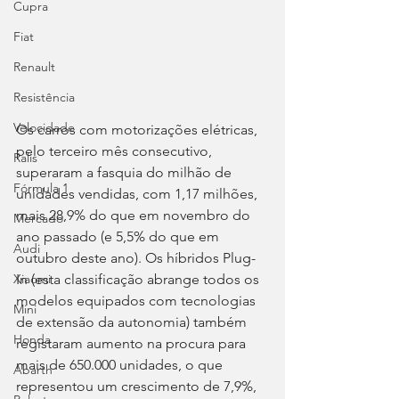
Cupra
Fiat
Renault
Resistência
Velocidade
Os carros com motorizações elétricas, 
pelo terceiro mês consecutivo, 
Ralis
superaram a fasquia do milhão de 
Fórmula 1
unidades vendidas, com 1,17 milhões, 
mais 28,9% do que em novembro do 
Mercado
ano passado (e 5,5% do que em 
Audi
outubro deste ano). Os híbridos Plug-
In (esta classificação abrange todos os 
Xiaomi
modelos equipados com tecnologias 
Mini
de extensão da autonomia) também 
Honda
registaram aumento na procura para 
mais de 650.000 unidades, o que 
Abarth
representou um crescimento de 7,9%, 