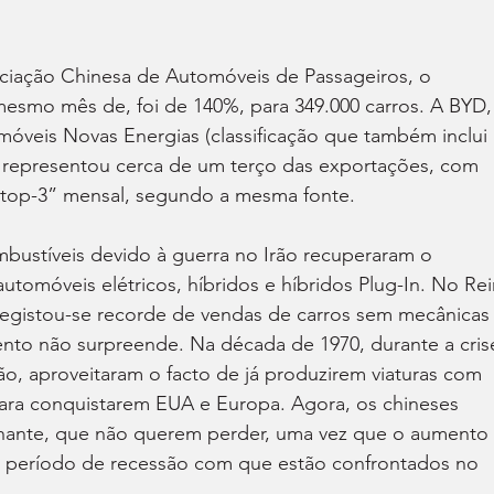
iação Chinesa de Automóveis de Passageiros, o 
smo mês de, foi de 140%, para 349.000 carros. A BYD,
móveis Novas Energias (classificação que também inclui 
, representou cerca de um terço das exportações, com 
“top-3” mensal, segundo a mesma fonte.
ustíveis devido à guerra no Irão recuperaram o 
utomóveis elétricos, híbridos e híbridos Plug-In. No Rei
egistou-se recorde de vendas de carros sem mecânicas
to não surpreende. Na década de 1970, durante a cris
pão, aproveitaram o facto de já produzirem viaturas com 
ra conquistarem EUA e Europa. Agora, os chineses 
ante, que não querem perder, uma vez que o aumento 
 período de recessão com que estão confrontados no 