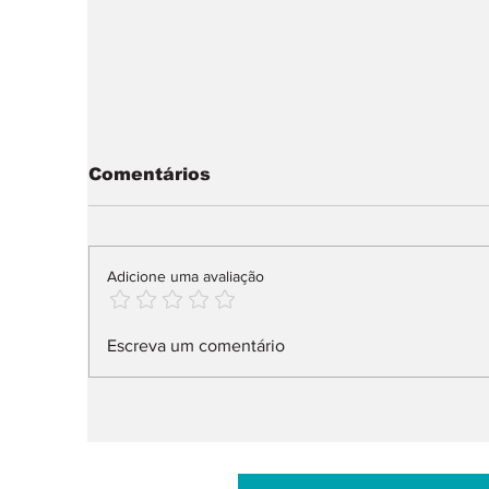
Comentários
Adicione uma avaliação
Nissan muda liderança
sma
Escreva um comentário
do Design: Weaver em
a
vez de Albaisa