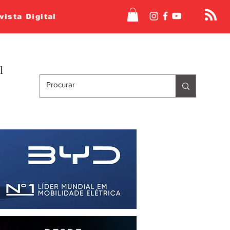
vista Digital
l