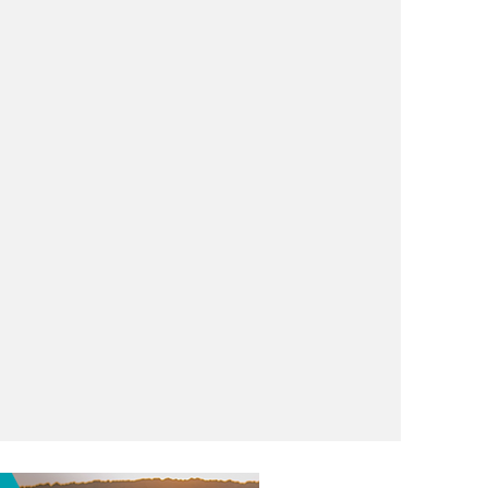
nova
rica