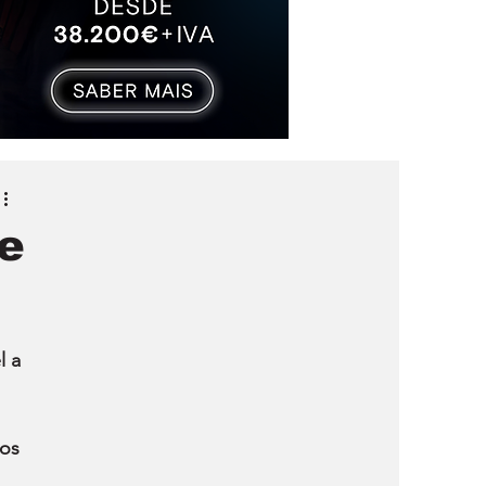
e
 a 
 
 
os 