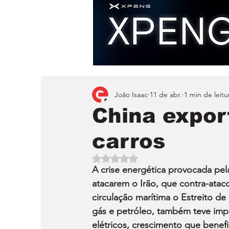
João Isaac
11 de abr.
1 min de leitu
China expor
carros
Avaliado com NaN de 5 estrelas.
A crise energética provocada pel
atacarem o Irão, que contra-atac
circulação marítima o Estreito de
gás e petróleo, também teve imp
elétricos, crescimento que benef