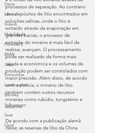
Dacia
processos de separação. Ao contrário 
dos depósitos de lítio encontrados em 
Lancia
soluções salinas, onde o lítio é 
Videos
extraído através da evaporação em 
Mobilidade
grandes bacias, o processo de 
extração do minério é mais fácil de 
Fórmula E
realizar, avançam. O processamento 
BMW
pode ser realizado de forma mais 
rápida e económica e os volumes de 
Jeep
produção podem ser controlados com 
Entrevistas
maior precisão. Além disso, de acordo 
Lamborghini
com a notícia, o minério de lítio 
também contém outros recursos 
Bentley
minerais como rubídio, tungsténio e 
Volkswagen
estanho.
Seat
De acordo com a publicação alemã 
Opel
heise
, as reservas de lítio da China 