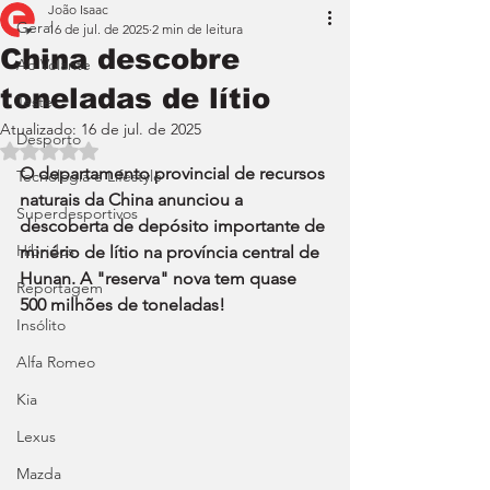
João Isaac
Geral
16 de jul. de 2025
2 min de leitura
China descobre
Ao Volante
toneladas de lítio
Teste
Atualizado:
16 de jul. de 2025
Desporto
Avaliado com NaN de 5 estrelas.
O departamento provincial de recursos 
Tecnologia e Lifestyle
naturais da China anunciou a 
Superdesportivos
descoberta de depósito importante de 
Híbridos
minério de lítio na província central de 
Hunan. A "reserva" nova tem quase 
Reportagem
500 milhões de toneladas!
Insólito
Alfa Romeo
Kia
Lexus
Mazda