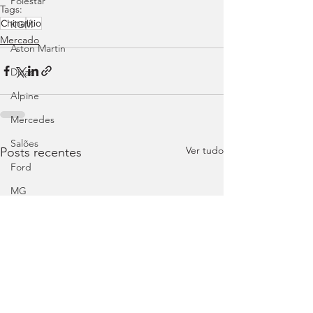
Polestar
Tags:
China
lítio
KGM
Mercado
Aston Martin
Dicas
Alpine
Mercedes
Salões
Ver tudo
Posts recentes
Ford
MG
INEOS
DS
Maserati
Mercedes – AMG
Suzuki