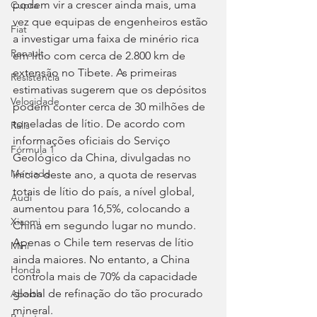
podem vir a crescer ainda mais, uma 
Cupra
vez que equipas de engenheiros estão 
Fiat
a investigar uma faixa de minério rica 
Renault
em lítio com cerca de 2.800 km de 
extensão no Tibete. As primeiras 
Resistência
estimativas sugerem que os depósitos 
Velocidade
podem conter cerca de 30 milhões de 
toneladas de lítio. De acordo com 
Ralis
informações oficiais do Serviço 
Fórmula 1
Geológico da China, divulgadas no 
Mercado
início deste ano, a quota de reservas 
totais de lítio do país, a nível global, 
Audi
aumentou para 16,5%, colocando a 
Xiaomi
China em segundo lugar no mundo. 
Apenas o Chile tem reservas de lítio 
Mini
ainda maiores. No entanto, a China 
Honda
controla mais de 70% da capacidade 
global de refinação do tão procurado 
Abarth
mineral.