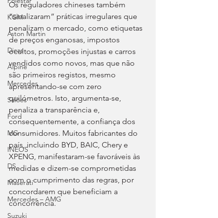
Polestar
Os reguladores chineses também 
“sinalizaram” práticas irregulares que 
KGM
penalizam o mercado, como etiquetas 
Aston Martin
de preços enganosas, impostos 
Dicas
ocultos, promoções injustas e carros 
vendidos como novos, mas que não 
Alpine
são primeiros registos, mesmo 
Mercedes
apresentando-se com zero 
quilómetros. Isto, argumenta-se, 
Salões
penaliza a transparência e, 
Ford
consequentemente, a confiança dos 
consumidores. Muitos fabricantes do 
MG
país, incluindo BYD, BAIC, Chery e 
INEOS
XPENG, manifestaram-se favoráveis às 
DS
medidas e dizem-se comprometidas 
com o cumprimento das regras, por 
Maserati
concordarem que beneficiam a 
Mercedes – AMG
concorrência.
Suzuki