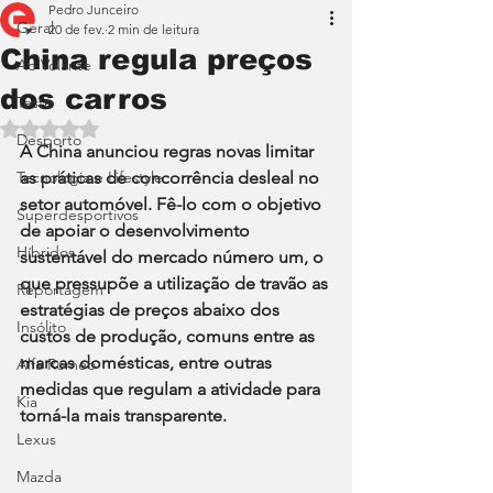
Pedro Junceiro
Geral
20 de fev.
2 min de leitura
China regula preços
Ao Volante
dos carros
Teste
Avaliado com NaN de 5 estrelas.
Desporto
A China anunciou regras novas limitar 
Tecnologia e Lifestyle
as práticas de concorrência desleal no 
setor automóvel. Fê-lo com o objetivo 
Superdesportivos
de apoiar o desenvolvimento 
Híbridos
sustentável do mercado número um, o 
que pressupõe a utilização de travão as 
Reportagem
estratégias de preços abaixo dos 
Insólito
custos de produção, comuns entre as 
marcas domésticas, entre outras 
Alfa Romeo
medidas que regulam a atividade para 
Kia
torná-la mais transparente.
Lexus
Mazda