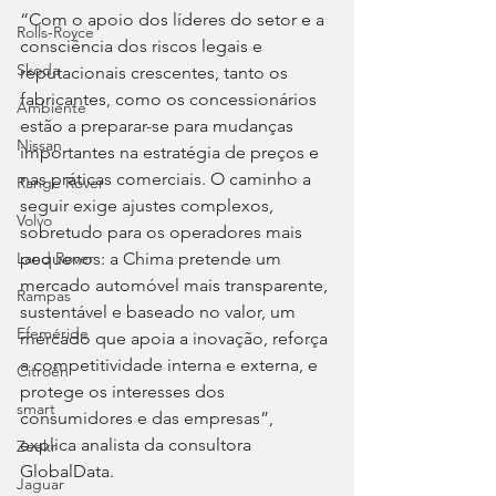
“Com o apoio dos líderes do setor e a 
Rolls-Royce
consciência dos riscos legais e 
Skoda
reputacionais crescentes, tanto os 
fabricantes, como os concessionários 
Ambiente
estão a preparar-se para mudanças 
Nissan
importantes na estratégia de preços e 
nas práticas comerciais. O caminho a 
Range Rover
seguir exige ajustes complexos, 
Volvo
sobretudo para os operadores mais 
pequenos: a Chima pretende um 
Land Rover
mercado automóvel mais transparente, 
Rampas
sustentável e baseado no valor, um 
Efeméride
mercado que apoia a inovação, reforça 
a competitividade interna e externa, e 
Citroën
protege os interesses dos 
smart
consumidores e das empresas”, 
explica analista da consultora 
Zeekr
GlobalData.
Jaguar