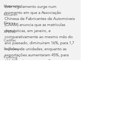
Leapmotor
Este regulamento surge num 
momento em que a Associação 
McLaren
Chinesa de Fabricantes de Automóveis 
Elétrico
(CAAM) anuncia que as matrículas 
domésticas, em janeiro, e 
XPENG
comparativamente ao mesmo mês do 
Cadillac
ano passado, diminuíram 16%, para 1,7 
milhões de unidades, enquanto as 
Segurança
exportações aumentaram 45%, para 
Forthing
681.000, números que refletem o 
Lotus
impacto da diminuição de incentivos à 
compra imposta no início deste 2026.
Autosport
Tags:
Voyah
China
regulação
Mercado
Chevrolet
Clássicos
Great Wall