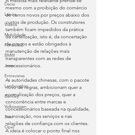
A medida mais relevante prende-se 
Dacia
mesmo com a proibição do comércio 
Lancia
de carros novos por preços abaixo dos 
custos de produção. Os construtores 
Videos
também ficam impedidos da prática 
Mobilidade
da cartelização, isto é, da concertação 
de preços e estão obrigados à 
Fórmula E
manutenção de relações mais 
BMW
transparentes com as redes de 
concessionários.
Jeep
Entrevistas
As autoridades chinesas, com o pacote 
Lamborghini
novo de regras, ambicionam quer a 
normalização dos preços, quer a 
Bentley
concorrência entre marcas e 
Volkswagen
concessionários baseada na qualidade, 
na inovação, nos serviços e nas 
Seat
relações de confiança com os clientes. 
Opel
A ideia é colocar o ponto final nos 