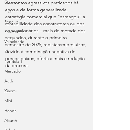
Cupra
descontos agressivos praticados há 
anos e de forma generalizada, 
Fiat
estratégia comercial que “esmagou” a 
Renault
rentabilidade dos construtores ou dos 
concessionários – mais de metade dos 
Resistência
segundos, durante o primeiro 
Velocidade
semestre de 2025, registaram prejuízos, 
devido à combinação negativa de 
Ralis
preços baixos, oferta a mais e redução 
Fórmula 1
da procura.
Mercado
Audi
Xiaomi
Mini
Honda
Abarth