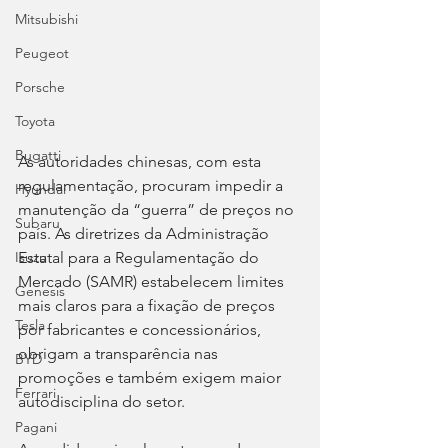
Mitsubishi
Peugeot
Porsche
Toyota
Bugatti
As autoridades chinesas, com esta 
regulamentação, procuram impedir a 
Hyundai
manutenção da “guerra” de preços no 
Subaru
país. As diretrizes da Administração 
Estatal para a Regulamentação do 
Isuzu
Mercado (SAMR) estabelecem limites 
Genesis
mais claros para a fixação de preços 
Tesla
por fabricantes e concessionários, 
obrigam a transparência nas 
BYD
promoções e também exigem maior 
Ferrari
autodisciplina do setor.
Pagani