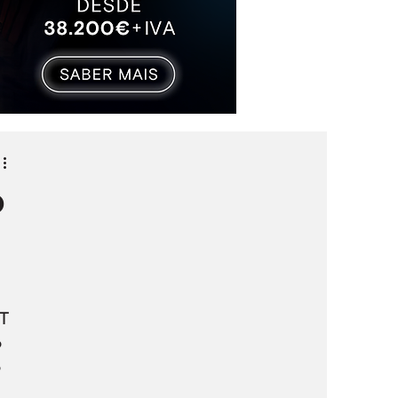
o
T 
 
 