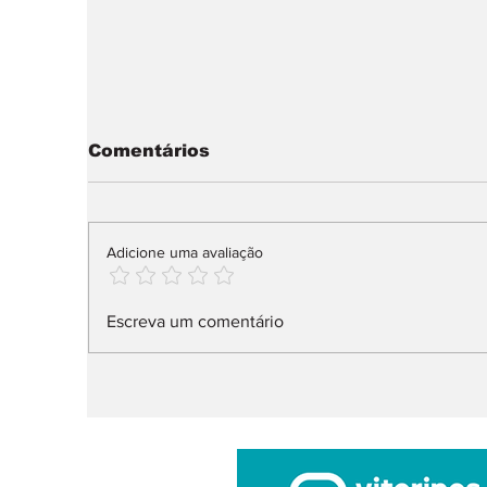
Comentários
Adicione uma avaliação
Audi Q9 SUV direto ao
X
Escreva um comentário
topo da gama
n
l
ar