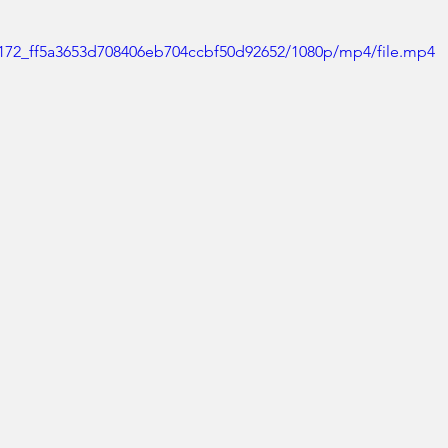
84172_ff5a3653d708406eb704ccbf50d92652/1080p/mp4/file.mp4