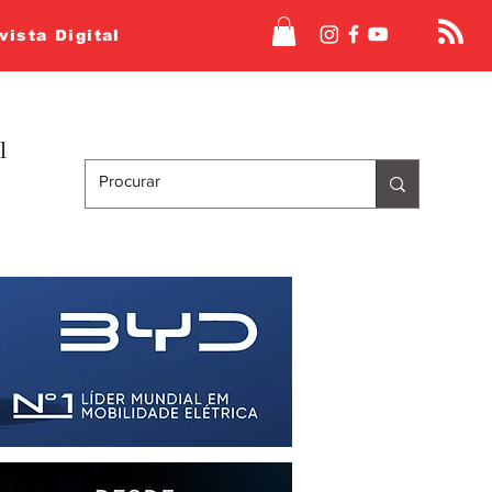
vista Digital
l