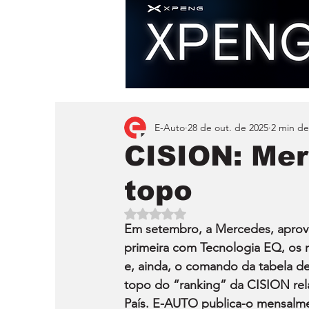
E-Auto
28 de out. de 2025
2 min de
CISION: Me
topo
Avaliado com NaN de 5 estrelas.
Em setembro, a Mercedes, aprov
primeira com Tecnologia EQ, os 
e, ainda, o comando da tabela de
topo do “ranking” da CISION rel
País. E-AUTO publica-o mensalme