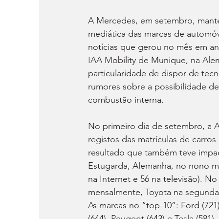
A Mercedes, em setembro, mante
mediática das marcas de automóv
notícias que gerou no mês em an
IAA Mobility de Munique, na Alema
particularidade de dispor de tecn
rumores sobre a possibilidade 
combustão interna.
No primeiro dia de setembro, a 
registos das matrículas de carro
resultado que também teve impac
Estugarda, Alemanha, no nono mês
na Internet e 56 na televisão). 
mensalmente, Toyota na segunda p
As marcas no “top-10”: Ford (721)
(644), Peugeot (643) e Tesla (581).