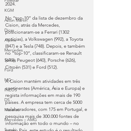
Polestar
2024.
KGM
No “top-10” da lista de dezembro da 
Aston Martin
Cision, atrás da Mercedes, 
Dicas
posicionaram-se a Ferrari (1302 
notícias), a Volkswagen (992), a Toyota 
Alpine
(847) e a Tesla (748). Depois, e também 
Mercedes
no “top-10”, classificaram-se Renault 
Salões
(693), Peugeot (640), Porsche (626), 
Citroën (531) e Ford (512).
Ford
MG
A Cision mantém atividades em três 
continentes (América, Ásia e Europa) e 
INEOS
regista informações em mais de 190 
DS
países. A empresa tem cerca de 5000 
colaboradores, com 175 em Portugal, e 
Maserati
pesquisa mais de 300.000 fontes de 
Mercedes – AMG
informação em todo o mundo – no 
Suzuki
nosso País, este estudo é o resultado 