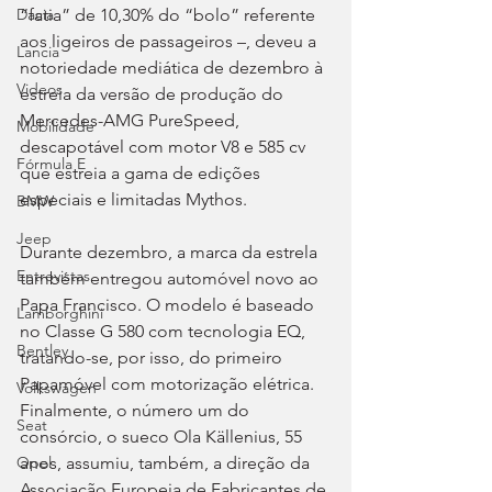
“fatia” de 10,30% do “bolo” referente 
Dacia
aos ligeiros de passageiros –, deveu a 
Lancia
notoriedade mediática de dezembro à 
Videos
estreia da versão de produção do 
Mercedes-AMG PureSpeed, 
Mobilidade
descapotável com motor V8 e 585 cv 
Fórmula E
que estreia a gama de edições 
especiais e limitadas Mythos.
BMW
Jeep
Durante dezembro, a marca da estrela 
Entrevistas
também entregou automóvel novo ao 
Papa Francisco. O modelo é baseado 
Lamborghini
no Classe G 580 com tecnologia EQ, 
Bentley
tratando-se, por isso, do primeiro 
Papamóvel com motorização elétrica. 
Volkswagen
Finalmente, o número um do 
Seat
consórcio, o sueco Ola Källenius, 55 
anos, assumiu, também, a direção da 
Opel
Associação Europeia de Fabricantes de 