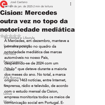
José Caetano
Geral
24 de jan. de 2025
2 min de leitura
Cision: Mercedes
Ao Volante
outra vez no topo da
Teste
notoriedade mediática
Desporto
Avaliado com NaN de 5 estrelas.
Tecnologia e Lifestyle
A Mercedes, em dezembro, manteve a 
Superdesportivos
primeira posição no quadro da 
notoriedade mediática das marcas 
Híbridos
automóveis no nosso País, 
Reportagem
despedindo-se de 2024 com um 
“título” que deteve durante a maioria 
Insólito
dos meses do ano. No total, a marca 
Alfa Romeo
originou 1463 notícias, entre Internet, 
Kia
Imprensa, rádio e televisão, de acordo 
com o estudo mensal da Cision, 
Lexus
empresa monitoriza todos os meios de 
Mazda
comunicação social em Portugal. E-