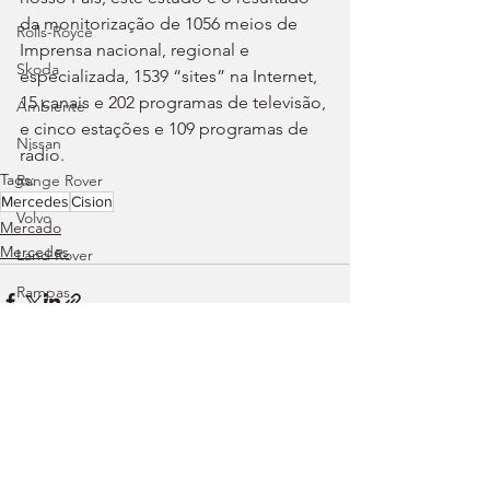
da monitorização de 1056 meios de 
Rolls-Royce
Imprensa nacional, regional e 
Skoda
especializada, 1539 “sites” na Internet, 
15 canais e 202 programas de televisão, 
Ambiente
e cinco estações e 109 programas de 
Nissan
rádio.
Tags:
Range Rover
Mercedes
Cision
Volvo
Mercado
Mercedes
Land Rover
Rampas
Efeméride
Citroën
smart
Ver tudo
Posts recentes
Zeekr
Jaguar