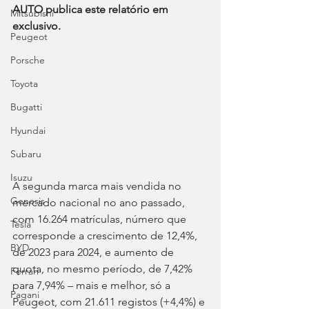
AUTO publica este relatório em 
Mitsubishi
exclusivo.
Peugeot
Porsche
Toyota
Bugatti
Hyundai
Subaru
Isuzu
A segunda marca mais vendida no 
Genesis
mercado nacional no ano passado, 
com 16.264 matrículas, número que 
Tesla
corresponde a crescimento de 12,4%, 
BYD
de 2023 para 2024, e aumento de 
quota, no mesmo período, de 7,42% 
Ferrari
para 7,94% – mais e melhor, só a 
Pagani
Peugeot, com 21.611 registos (+4,4%) e 