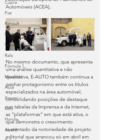
Cupra
Automóveis (ACEA),
Fiat
Renault
Resistência
Velocidade
Ralis
No mesmo documento, que apresenta 
Fórmula 1
uma análise quantitativa e não 
Mercado
qualitativa, E-AUTO também continua a 
ganhar protagonismo entre os títulos 
Audi
especializados na área automóvel, 
Xiaomi
consolidando posições de destaque 
nas tabelas da Imprensa e da Internet, 
Mini
as “plataformas” em que está ativa, o 
Honda
que demonstra o crescimento 
sustentado da notoriedade de projeto 
Abarth
editorial que arrancou só em abril em 