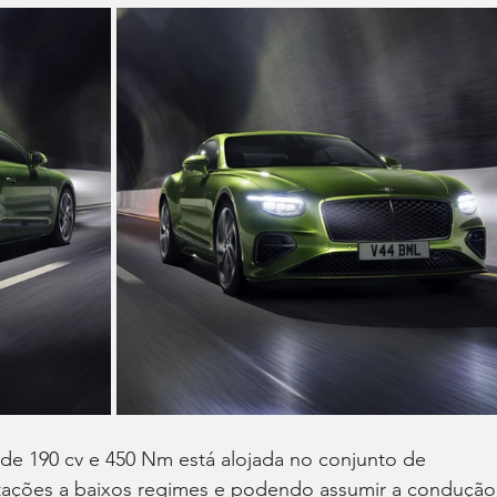
 de 190 cv e 450 Nm está alojada no conjunto de 
tações a baixos regimes e podendo assumir a condução