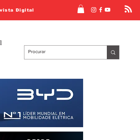
vista Digital
l