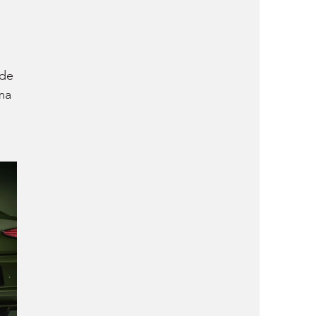
 
de 
ma 