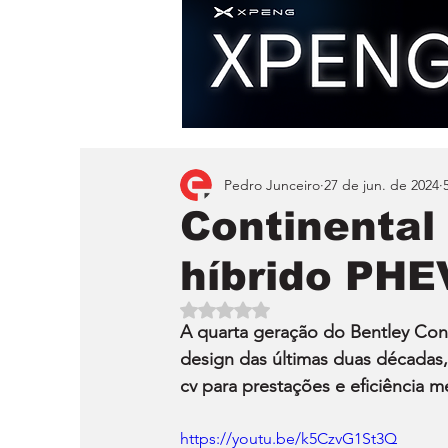
Pedro Junceiro
27 de jun. de 2024
Continental
híbrido PHE
Avaliado com NaN de 5 estrelas.
A quarta geração do Bentley Cont
design das últimas duas décadas,
cv para prestações e eficiência 
https://youtu.be/k5CzvG1St3Q