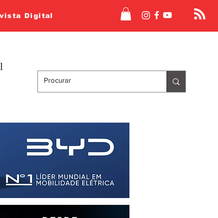
vista Digital
l