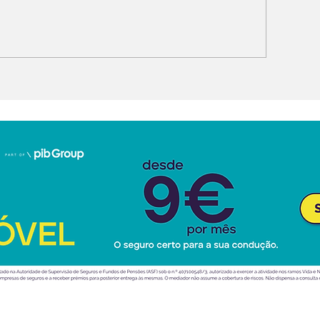
PENG G9L estreia-se
MG parceira d
a Europa com foco no
Portugal
uxo e na inteligência
tificial