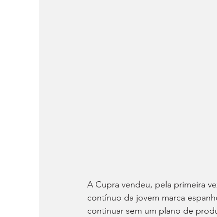
A Cupra vendeu, pela primeira v
contínuo da jovem marca espanho
continuar sem um plano de produt