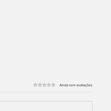
Avaliado com 0 de 5 estrelas.
Ainda sem avaliações