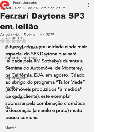
Pedro Junceiro
Geral
14 de jul. de 2025
2 min de leitura
Ferrari Daytona SP3
Ao Volante
em leilão
Teste
Atualizado:
15 de jul. de 2025
Desporto
Avaliado com NaN de 5 estrelas.
A Ferrari criou uma unidade ainda mais 
Tecnologia e Lifestyle
especial do SP3 Daytona que será 
Superdesportivos
leiloada pela RM Sotheby’s durante a 
Híbridos
Semana do Automóvel de Monterey, 
na Califórnia, EUA, em agosto. Criado 
Reportagem
ao abrigo do programa “Tailor Made” 
Insólito
(automóveis produzidos "à medida" 
de cada cliente), este exemplar 
Alfa Romeo
sobressai pela combinação cromática 
Kia
e decoração (amarelo e preto) muito 
pouco comuns.
Lexus
Mazda