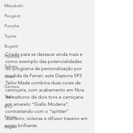
Mitsubishi
Peugeot
Porsche
Toyota
Bugatti
Criado para se destacar ainda mais e 
Hyundai
como exemplo das potencialidades 
Subaru
do programa de personalização por 
medida da Ferrari, este Daytona SP3 
Isuzu
Tailor Made combina duas cores de 
Genesis
carroçaria, com acabamento em fibra 
Tesla
de carbono de dois tons e carroçaria 
em amarelo “Giallo Modena”, 
BYD
contrastando com o “splitter” 
Ferrari
dianteiro, soleiras e difusor traseiro em 
preto brilhante.
Pagani