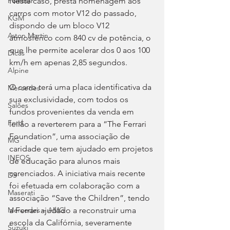
Neste caso, presta homenagem aos 
Polestar
carros com motor V12 do passado, 
KGM
dispondo de um bloco V12 
Aston Martin
atmosférico com 840 cv de potência, o 
que lhe permite acelerar dos 0 aos 100 
Dicas
km/h em apenas 2,85 segundos.
Alpine
O carro terá uma placa identificativa da 
Mercedes
sua exclusividade, com todos os 
Salões
fundos provenientes da venda em 
Ford
leilão a reverterem para a “The Ferrari 
Foundation”, uma associação de 
MG
caridade que tem ajudado em projetos 
INEOS
de educação para alunos mais 
carenciados. A iniciativa mais recente 
DS
foi efetuada em colaboração com a 
Maserati
associação “Save the Children”, tendo 
a Ferrari ajudado a reconstruir uma 
Mercedes – AMG
escola da Califórnia, severamente 
Suzuki