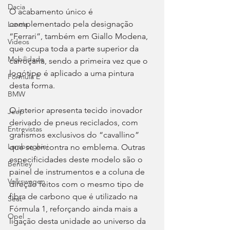
Dacia
O acabamento único é 
complementado pela designação 
Lancia
“Ferrari”, também em Giallo Modena, 
Videos
que ocupa toda a parte superior da 
Mobilidade
carroçaria, sendo a primeira vez que o 
logótipo é aplicado a uma pintura 
Fórmula E
desta forma.
BMW
O interior apresenta tecido inovador 
Jeep
derivado de pneus reciclados, com 
Entrevistas
grafismos exclusivos do “cavallino” 
Lamborghini
que se encontra no emblema. Outras 
especificidades deste modelo são o 
Bentley
painel de instrumentos e a coluna de 
Volkswagen
direção feitos com o mesmo tipo de 
fibra de carbono que é utilizado na 
Seat
Fórmula 1, reforçando ainda mais a 
Opel
ligação desta unidade ao universo da 