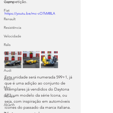
competição.
Cupra
Fiat
https://youtu.be/mc-cO7kM8LA
Renault
Resistência
Velocidade
Ralis
Fórmula 1
Mercado
Audi
Esta unidade será numerada 599+1, já 
Xiaomi
que é uma adição ao conjunto de 
Mini
exemplares já vendidos do Daytona 
SP3, um modelo da série Icona, ou 
Honda
seja, com inspiração em automóveis 
Abarth
ícones do passado da marca italiana. 