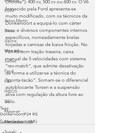
Polestar
Choose”): 400 cv, 500 cv ou 600 cv. O V6 
fornecido pela Ford apresenta-se 
KGM
muito modificado, com os técnicos da 
Aston Martin
Donkervoort a equipá-lo com cárter 
seco e diversos componentes internos 
Dicas
específicos, nomeadamente bielas 
Alpine
forjadas e camisas de baixa fricção. No 
Mercedes
P24 RS com tração traseira, caixa 
manual de 5 velocidades com sistema 
Salões
“rev-match”, que admite desativação 
Ford
de forma a utilizar-se a técnica do 
“ponta-tacão”. Somam-se o diferencial 
MG
autoblocante Torsen e a suspensão 
INEOS
ativa com regulação da altura livre ao 
solo.
DS
Tags:
Maserati
Donkervoort
P24 RS
Superdesportivos
Mercedes – AMG
Suzuki