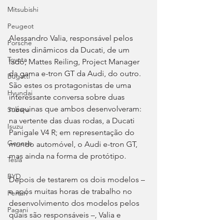
Mitsubishi
Peugeot
Alessandro Valia, responsável pelos 
Porsche
testes dinâmicos da Ducati, de um 
Toyota
lado; Mattes Reiling, Project Manager 
da gama e-tron GT da Audi, do outro. 
Bugatti
São estes os protagonistas de uma 
Hyundai
interessante conversa sobre duas 
máquinas que ambos desenvolveram: 
Subaru
na vertente das duas rodas, a Ducati 
Isuzu
Panigale V4 R; em representação do 
Genesis
mundo automóvel, o Audi e-tron GT, 
mas ainda na forma de protótipo.
Tesla
BYD
Depois de testarem os dois modelos – 
e após muitas horas de trabalho no 
Ferrari
desenvolvimento dos modelos pelos 
Pagani
quais são responsáveis –, Valia e 