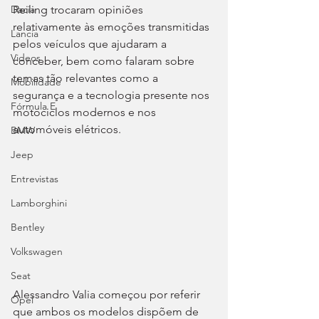
Reiling trocaram opiniões 
Dacia
relativamente às emoções transmitidas 
Lancia
pelos veículos que ajudaram a 
Videos
conceber, bem como falaram sobre 
temas tão relevantes como a 
Mobilidade
segurança e a tecnologia presente nos 
Fórmula E
motociclos modernos e nos 
automóveis elétricos.
BMW
Jeep
Entrevistas
Lamborghini
Bentley
Volkswagen
Seat
Alessandro Valia começou por referir 
Opel
que ambos os modelos dispõem de 