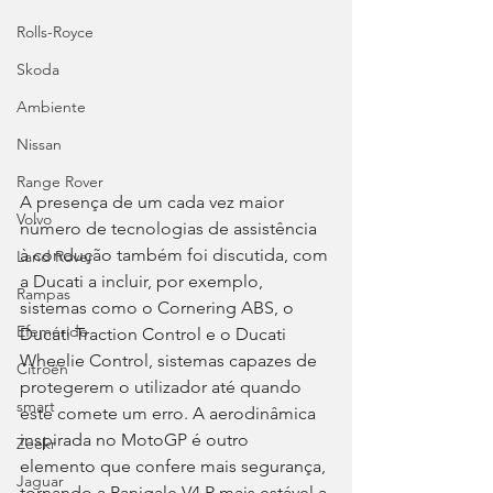
Rolls-Royce
Skoda
Ambiente
Nissan
Range Rover
A presença de um cada vez maior 
Volvo
número de tecnologias de assistência 
à condução também foi discutida, com 
Land Rover
a Ducati a incluir, por exemplo, 
Rampas
sistemas como o Cornering ABS, o 
Efeméride
Ducati Traction Control e o Ducati 
Wheelie Control, sistemas capazes de 
Citroën
protegerem o utilizador até quando 
smart
este comete um erro. A aerodinâmica 
inspirada no MotoGP é outro 
Zeekr
elemento que confere mais segurança, 
Jaguar
tornando a Panigale V4 R mais estável a 