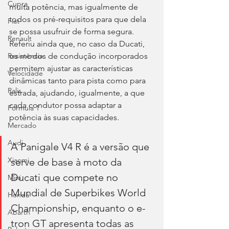
Cupra
muita potência, mas igualmente de 
todos os pré-requisitos para que dela 
Fiat
se possa usufruir de forma segura. 
Renault
Referiu ainda que, no caso da Ducati, 
os modos de condução incorporados 
Resistência
permitem ajustar as características 
Velocidade
dinâmicas tanto para pista como para 
Ralis
estrada, ajudando, igualmente, a que 
cada condutor possa adaptar a 
Fórmula 1
potência às suas capacidades.
Mercado
Audi
A Panigale V4 R é a versão que 
Xiaomi
serve de base à moto da 
Ducati que compete no 
Mini
Mundial de Superbikes World 
Honda
Championship, enquanto o e-
Abarth
tron GT apresenta todas as 