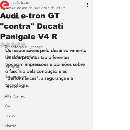
João Isaac
Geral
25 de abr. de 2024
2 min de leitura
Audi e-tron GT
Ao Volante
"contra" Ducati
Teste
Panigale V4 R
Desporto
Avaliado com NaN de 5 estrelas.
Tecnologia e Lifestyle
Os responsáveis pelo desenvolvimento 
Superdesportivos
de dois projetos tão diferentes 
trocaram impressões e opiniões sobre 
Híbridos
o fascínio pela condução e as 
Reportagem
"performances", a segurança e a 
tecnologia.
Insólito
Alfa Romeo
Kia
Lexus
Mazda