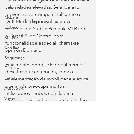
velocidades elevadas. Se a ideia for 
Leapmotor
provocar sobreviragem, tal como o 
McLaren
Drift Mode disponível nalguns 
Elétrico
modelos da Audi, a Panigale V4 R tem 
o Ducati Slide Control com 
XPENG
funcionalidade especial: chama-se 
Cadillac
Spin on Demand.
Segurança
Finalmente, depois de debaterem os 
Forthing
desafios que enfrentam, como a 
Lotus
implementação da mobilidade elétrica 
que ainda preocupa muitos 
Autosport
utilizadores, ambos concluem a 
Voyah
conversa concordando que o trabalho 
que realizam, apesar das diferenças 
Chevrolet
óbvias entre os produtos, tem, 
Clássicos
efetivamente, muitos pontos em 
comum.
Great Wall