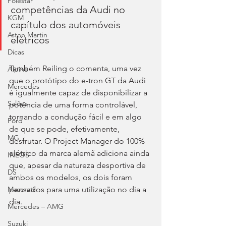
Polestar
competências da Audi no 
KGM
capítulo dos automóveis 
Aston Martin
elétricos
Dicas
Também Reiling o comenta, uma vez 
Alpine
que o protótipo do e-tron GT da Audi 
Mercedes
é igualmente capaz de disponibilizar a 
Salões
potência de uma forma controlável, 
tornando a condução fácil e em algo 
Ford
de que se pode, efetivamente, 
MG
desfrutar. O Project Manager do 100% 
elétrico da marca alemã adiciona ainda 
INEOS
que, apesar da natureza desportiva de 
DS
ambos os modelos, os dois foram 
pensados para uma utilização no dia a 
Maserati
dia.
Mercedes – AMG
Suzuki