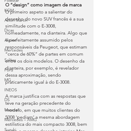
Polestar
O “design” como imagem de marca 
KGM
O primeiro aspeto a salientar do 
desenho do novo SUV francês é a sua 
Aston Martin
similitude com o E-3008, 
Dicas
nomeadamente, na dianteira. Algo que 
é perfeitamente assumido pelos 
Alpine
responsáveis da Peugeot, que estimam 
Mercedes
“cerca de 60%” de partes em comum 
Salões
entre os dois modelos. O desenho da 
dianteira, por exemplo, é revelador 
Ford
dessa aproximação, sendo 
MG
praticamente igual à do E-3008.
INEOS
A marca justifica com as respostas que 
DS
teve na geração precedente do 
Maserati
modelo, em que muitos clientes do 
5008 ‘pediam’ a mesma abordagem 
Mercedes – AMG
estilística do mais compacto 3008, bem 
Suzuki