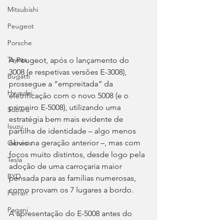
Mitsubishi
Peugeot
Porsche
Toyota
A Peugeot, após o lançamento do 
3008 (e respetivas versões E-3008), 
Bugatti
prossegue a “empreitada” da 
Hyundai
eletrificação com o novo 5008 (e o 
primeiro E-5008), utilizando uma 
Subaru
estratégia bem mais evidente de 
Isuzu
partilha de identidade – algo menos 
óbvio na geração anterior –, mas com 
Genesis
focos muito distintos, desde logo pela 
Tesla
adoção de uma carroçaria maior 
BYD
pensada para as famílias numerosas, 
como provam os 7 lugares a bordo.
Ferrari
Pagani
A apresentação do E-5008 antes do 