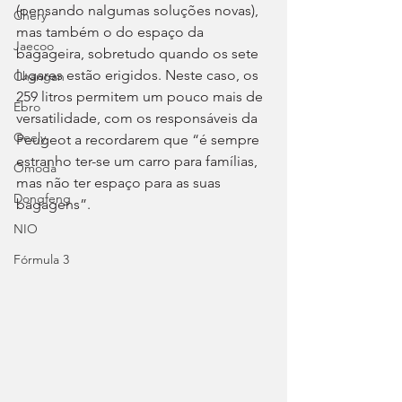
(pensando nalgumas soluções novas), 
Chery
mas também o do espaço da 
Jaecoo
bagageira, sobretudo quando os sete 
lugares estão erigidos. Neste caso, os 
Changan
259 litros permitem um pouco mais de 
Ebro
versatilidade, com os responsáveis da 
Geely
Peugeot a recordarem que “é sempre 
estranho ter-se um carro para famílias, 
Omoda
mas não ter espaço para as suas 
Dongfeng
bagagens”.
NIO
Fórmula 3