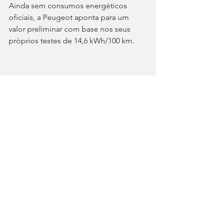
Ainda sem consumos energéticos 
oficiais, a Peugeot aponta para um 
valor preliminar com base nos seus 
próprios testes de 14,6 kWh/100 km.
Todas as versões elétricas surgem de 
série com carregador de bordo de 11 
kW, havendo um de 22 kW em opção 
para tornar os carregamentos na rede 
de corrente alternada mais rápidos. 
Nos postos de corrente contínua, 