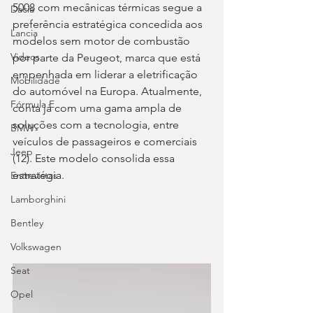
5008 com mecânicas térmicas segue a 
Dacia
preferência estratégica concedida aos 
Lancia
modelos sem motor de combustão 
Videos
por parte da Peugeot, marca que está 
empenhada em liderar a eletrificação 
Mobilidade
do automóvel na Europa. Atualmente, 
Fórmula E
conta já com uma gama ampla de 
soluções com a tecnologia, entre 
BMW
veículos de passageiros e comerciais 
Jeep
(12). Este modelo consolida essa 
estratégia.
Entrevistas
Lamborghini
Bentley
Volkswagen
Seat
Opel