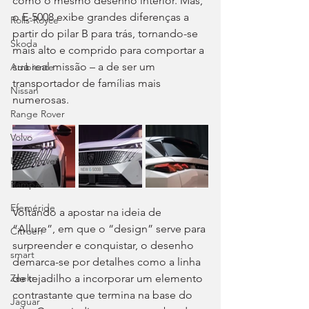
como o mesmo desenho interior. Mas, 
o E-5008 exibe grandes diferenças a 
Rolls-Royce
partir do pilar B para trás, tornando-se 
Skoda
mais alto e comprido para comportar a 
sua real missão – a de ser um 
Ambiente
transportador de famílias mais 
Nissan
numerosas.
Range Rover
Volvo
Land Rover
Rampas
Efeméride
Voltando a apostar na ideia de 
“Allure”, em que o “design” serve para 
Citroën
surpreender e conquistar, o desenho 
smart
demarca-se por detalhes como a linha 
de tejadilho a incorporar um elemento 
Zeekr
contrastante que termina na base do 
Jaguar