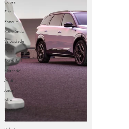
Cupra
Fiat
Renault
Resistência
Velocidade
Ralis
Fórmula 1
Mercado
Audi
Xiaomi
Mini
Honda
Abarth