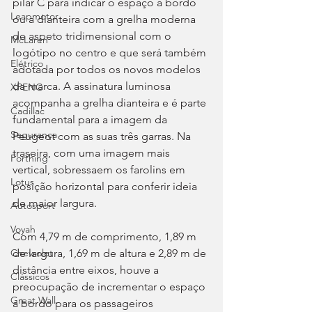
pilar C para indicar o espaço a bordo 
Leapmotor
ou a dianteira com a grelha moderna 
de aspeto tridimensional com o 
McLaren
logótipo no centro e que será também 
Elétrico
adotada por todos os novos modelos 
da marca. A assinatura luminosa 
XPENG
acompanha a grelha dianteira e é parte 
Cadillac
fundamental para a imagem da 
Segurança
Peugeot com as suas três garras. Na 
traseira, com uma imagem mais 
Forthing
vertical, sobressaem os farolins em 
Lotus
posição horizontal para conferir ideia 
de maior largura.
Autosport
Voyah
Com 4,79 m de comprimento, 1,89 m 
de largura, 1,69 m de altura e 2,89 m de 
Chevrolet
distância entre eixos, houve a 
Clássicos
preocupação de incrementar o espaço 
Great Wall
a bordo para os passageiros 