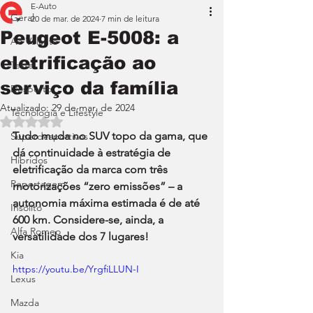
E-Auto
Geral
20 de mar. de 2024
7 min de leitura
Peugeot E-5008: a
Ao Volante
eletrificação ao
Teste
serviço da família
Desporto
Atualizado:
29 de mar. de 2024
Tecnologia e Lifestyle
Avaliado com NaN de 5 estrelas.
Tudo muda no SUV topo da gama, que 
Superdesportivos
dá continuidade à estratégia de 
Híbridos
eletrificação da marca com três 
Reportagem
motorizações “zero emissões” – a 
autonomia máxima estimada é de até 
Insólito
600 km. Considere-se, ainda, a 
Alfa Romeo
versatilidade dos 7 lugares!
Kia
https://youtu.be/YrgfiLLUN-I
Lexus
Mazda