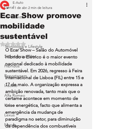
E-Auto
Geral
11 de abr.
2 min de leitura
Ecar Show promove
Ao Volante
mobilidade
Teste
sustentável
Desporto
Avaliado com NaN de 5 estrelas.
Tecnologia e Lifestyle
O Ecar Show – Salão do Automóvel 
Superdesportivos
Híbrido e Elétrico é o maior evento 
nacional dedicado à mobilidade 
Híbridos
sustentável. Em 2026, regresso à Feira 
Reportagem
Internacional de Lisboa (FIL) entre 15 e 
17 de maio. A organização expressa a 
Insólito
ambição renovada, tanto mais que o 
Alfa Romeo
certame acontece em momento de 
Kia
crise energética, facto que alimenta a 
emergência da mudança de 
Lexus
paradigma no setor, para diminuição 
Mazda
da dependência dos combustíveis 