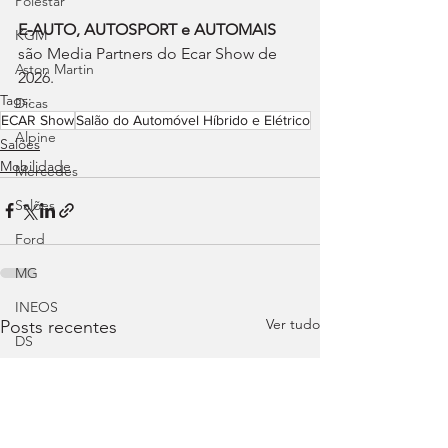
Polestar
E-AUTO, AUTOSPORT e AUTOMAIS
KGM
são Media Partners do Ecar Show de 
Aston Martin
2026.
Tags:
Dicas
ECAR Show
Salão do Automóvel Híbrido e Elétrico
Alpine
Salões
Mobilidade
Mercedes
Salões
Ford
MG
INEOS
Ver tudo
Posts recentes
DS
Maserati
Mercedes – AMG
Suzuki