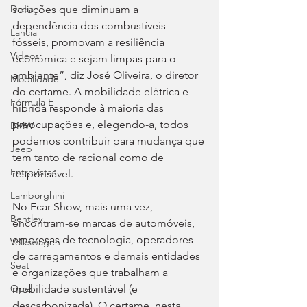
soluções que diminuam a 
Dacia
dependência dos combustíveis 
Lancia
fósseis, promovam a resiliência 
Videos
económica e sejam limpas para o 
ambiente”, diz José Oliveira, o diretor 
Mobilidade
do certame. A mobilidade elétrica e 
Fórmula E
híbrida responde à maioria das 
preocupações e, elegendo-a, todos 
BMW
podemos contribuir para mudança que 
Jeep
tem tanto de racional como de 
Entrevistas
responsável.
Lamborghini
No Ecar Show, mais uma vez, 
Bentley
encontram-se marcas de automóveis, 
empresas de tecnologia, operadores 
Volkswagen
de carregamentos e demais entidades 
Seat
e organizações que trabalham a 
mobilidade sustentável (e 
Opel
descarbonizada). O certame, nesta 