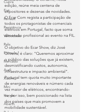
Cupra
edição, reúne meia centena de 
Fiat
expositores e dezenas de novidades. 
O Ecar Com regista a participação de 
Renault
todos os protagonistas de comerciais 
Resistência
elétricos em Portugal, facto que soma 
dimensão profissional ao evento na FIL.
Velocidade
Ralis
O objetivo do Ecar Show, diz José 
Fórmula 1
Oliveira, é claro: "Queremos aproximar 
o público das soluções que já existem, 
Mercado
desmistificando custos, autonomia, 
Audi
infraestrutura e impacto ambiental". 
Portugal tem quota muito importante 
Xiaomi
de energias renováveis e número cada 
Mini
vez maior de elétricos, encontrando-
se, por isso, bem posicionado na lista 
Honda
dos países que mais promovem a 
Abarth
mobilidade sustentável. 