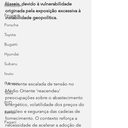
fósseis, devido à vulnerabilidade 
Mitsubishi
originada pela exposição excessiva à 
Peugeot
instabilidade geopolítica.
Porsche
Toyota
Bugatti
Hyundai
Subaru
Isuzu
Genesis
“A recente escalada de tensão no 
Médio Oriente ‘reacendeu’ 
Tesla
preocupações sobre o abastecimento 
BYD
energético, volatilidade dos preços do 
petróleo e segurança das cadeias de 
Ferrari
fornecimento. O contexto reforça a 
Pagani
necessidade de acelerar a adoção de 