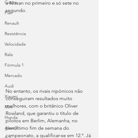
Cupra
a Nissan no primeiro e só sete no 
segundo.
Fiat
Renault
Resistência
Velocidade
Ralis
Fórmula 1
Mercado
Audi
No entanto, os rivais nipónicos não 
Xiaomi
conseguiram resultados muito 
melhores, com o britânico Oliver 
Mini
Rowland, que garantiu o título de 
Honda
pilotos em Berlim, Alemanha, no 
penúltimo fim de semana do 
Abarth
campeonato, a qualificar-se em 12.º. Já 