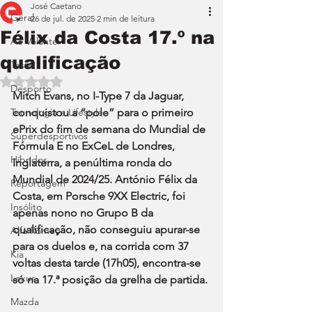
José Caetano
Geral
26 de jul. de 2025
2 min de leitura
Félix da Costa 17.º na
Ao Volante
qualificação
Teste
Avaliado com NaN de 5 estrelas.
Desporto
Mitch Evans, no I-Type 7 da Jaguar, 
Tecnologia e Lifestyle
conquistou a “pole” para o primeiro 
ePrix do fim de semana do Mundial de 
Superdesportivos
Fórmula E no ExCeL de Londres, 
Híbridos
Inglaterra, a penúltima ronda do 
Mundial de 2024/25. António Félix da 
Reportagem
Costa, em Porsche 9XX Electric, foi 
Insólito
apenas nono no Grupo B da 
qualificação, não conseguiu apurar-se 
Alfa Romeo
para os duelos e, na corrida com 37 
Kia
voltas desta tarde (17h05), encontra-se 
Lexus
só na 17.ª posição da grelha de partida.
Mazda