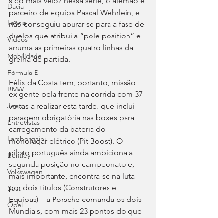
s do mais veloz nessa série, o alemão e 
Dacia
parceiro de equipa Pascal Wehrlein, e 
Lancia
não conseguiu apurar-se para a fase de 
duelos que atribui a “pole position” e 
Videos
arruma as primeiras quatro linhas da 
Mobilidade
grelha de partida.
Fórmula E
Félix da Costa tem, portanto, missão 
BMW
exigente pela frente na corrida com 37 
voltas a realizar esta tarde, que inclui 
Jeep
paragem obrigatória nas boxes para 
Entrevistas
carregamento da bateria do 
Lamborghini
monolugar elétrico (Pit Boost). O 
piloto português ainda ambiciona a 
Bentley
segunda posição no campeonato e, 
Volkswagen
mais importante, encontra-se na luta 
por dois títulos (Construtores e 
Seat
Equipas) – a Porsche comanda os dois 
Opel
Mundiais, com mais 23 pontos do que 