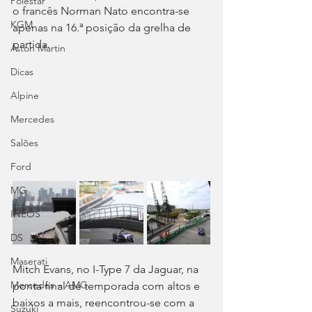
Polestar
o francês Norman Nato encontra-se 
KGM
apenas na 16.ª posição da grelha de 
partida.
Aston Martin
Dicas
Alpine
Mercedes
Salões
Ford
MG
INEOS
DS
Maserati
Mitch Evans, no I-Type 7 da Jaguar, na 
Mercedes – AMG
ponta final de temporada com altos e 
baixos a mais, reencontrou-se com a 
Suzuki