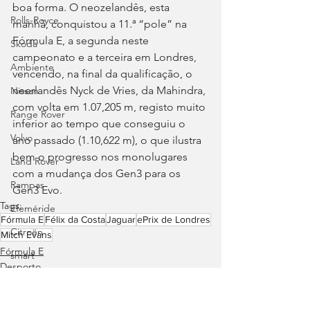
boa forma. O neozelandês, esta 
Rolls-Royce
manhã, conquistou a 11.ª “pole” na 
Fórmula E, a segunda neste 
Skoda
campeonato e a terceira em Londres, 
Ambiente
vencendo, na final da qualificação, o 
neerlandês Nyck de Vries, da Mahindra, 
Nissan
com volta em 1.07,205 m, registo muito 
Range Rover
inferior ao tempo que conseguiu o 
Volvo
ano passado (1.10,622 m), o que ilustra 
bem o progresso nos monolugares 
Land Rover
com a mudança dos Gen3 para os 
Rampas
Gen3 Evo.
Tags:
Efeméride
Fórmula E
Félix da Costa
Jaguar
ePrix de Londres
Citroën
Mitch Evans
Fórmula E
smart
Desporto
Zeekr
Jaguar