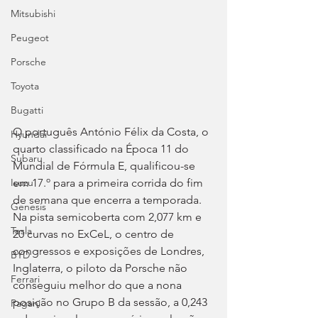
Mitsubishi
Peugeot
Porsche
Toyota
Bugatti
O português António Félix da Costa, o 
Hyundai
quarto classificado na Época 11 do 
Subaru
Mundial de Fórmula E, qualificou-se 
em 17.º para a primeira corrida do fim 
Isuzu
de semana que encerra a temporada. 
Genesis
Na pista semicoberta com 2,077 km e 
Tesla
20 curvas no ExCeL, o centro de 
congressos e exposições de Londres, 
BYD
Inglaterra, o piloto da Porsche não 
Ferrari
conseguiu melhor do que a nona 
posição no Grupo B da sessão, a 0,243 
Pagani