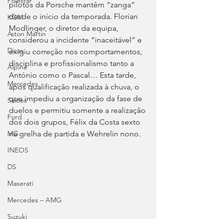
Polestar
pilotos da Porsche mantêm “zanga” 
desde o início da temporada. Florian 
KGM
Modlinger, o diretor da equipa, 
Aston Martin
considerou a incidente “inaceitável” e 
Dicas
exigiu correção nos comportamentos, 
disciplina e profissionalismo tanto a 
Alpine
António como o Pascal… Esta tarde, 
Mercedes
após qualificação realizada à chuva, o 
que impediu a organização da fase de 
Salões
duelos e permitiu somente a realização 
Ford
dos dois grupos, Félix da Costa sexto 
na grelha de partida e Wehrelin nono.
MG
INEOS
DS
Maserati
Mercedes – AMG
Suzuki