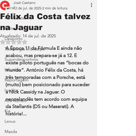
José Caetano
Geral
12 de jul. de 2025
2 min de leitura
Félix da Costa talvez
Ao Volante
na Jaguar
Teste
Atualizado:
14 de jul. de 2025
Desporto
Avaliado com NaN de 5 estrelas.
A Época 11 da Fórmula E ainda não 
Tecnologia e Lifestyle
acabou, mas prepara-se já a 12. E 
Superdesportivos
existe piloto português nas “bocas do 
Híbridos
mundo”. António Félix da Costa, há 
três temporadas com a Porsche, está 
Reportagem
(muito) bem posicionado para suceder 
Insólito
a Nick Cassidy na Jaguar. O 
neozelandês tem acordo com equipa 
Alfa Romeo
da Stellantis (DS ou Maserati). A 
Kia
história!...
Lexus
Mazda