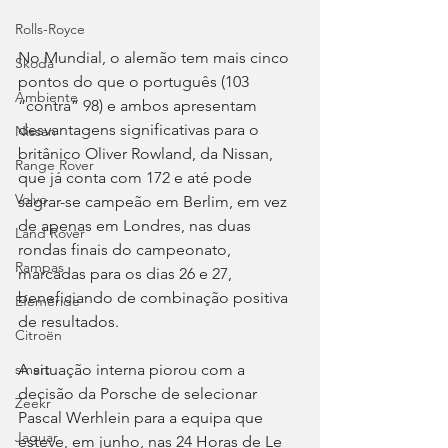
Rolls-Royce
No Mundial, o alemão tem mais cinco 
Skoda
pontos do que o português (103 
Ambiente
“contra” 98) e ambos apresentam 
desvantagens significativas para o 
Nissan
britânico Oliver Rowland, da Nissan, 
Range Rover
que já conta com 172 e até pode 
Volvo
sagrar-se campeão em Berlim, em vez 
de apenas em Londres, nas duas 
Land Rover
rondas finais do campeonato, 
Rampas
marcadas para os dias 26 e 27, 
beneficiando de combinação positiva 
Efeméride
de resultados.
Citroën
A situação interna piorou com a 
smart
decisão da Porsche de selecionar 
Zeekr
Pascal Werhlein para a equipa que 
Jaguar
esteve, em junho, nas 24 Horas de Le 