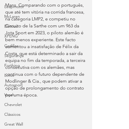
Mans. Comparando com o português, 
Leapmotor
que até tem vitória na corrida francesa, 
McLaren
na categoria LMP2, e competiu no 
Circuito de la Sarthe com um 963 da 
Elétrico
Jota Sport em 2023, o piloto alemão é 
XPENG
bem menos experiente. Este facto 
Cadillac
aumentou a insatisfação de Félix da 
Costa, que está determinado a sair da 
Segurança
equipa no fim da temporada, a terceira 
Forthing
consecutiva com os alemães, mas 
continua com o futuro dependente de 
Lotus
Modlinger & Cia., que podem ativar a 
Autosport
opção de prolongamento do contrato 
por uma época.
Voyah
Chevrolet
Clássicos
Great Wall