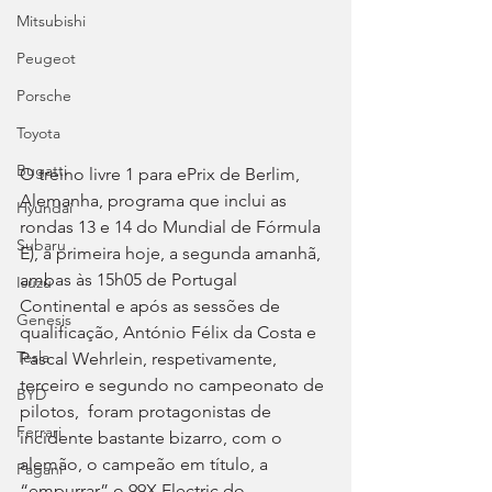
Mitsubishi
Peugeot
Porsche
Toyota
Bugatti
O treino livre 1 para ePrix de Berlim, 
Alemanha, programa que inclui as 
Hyundai
rondas 13 e 14 do Mundial de Fórmula 
Subaru
E), a primeira hoje, a segunda amanhã, 
ambas às 15h05 de Portugal 
Isuzu
Continental e após as sessões de 
Genesis
qualificação, António Félix da Costa e 
Tesla
Pascal Wehrlein, respetivamente, 
terceiro e segundo no campeonato de 
BYD
pilotos,  foram protagonistas de 
Ferrari
incidente bastante bizarro, com o 
alemão, o campeão em título, a 
Pagani
“empurrar” o 99X Electric do 