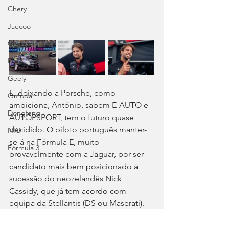
Chery
Jaecoo
Changan
Ebro
Geely
E, deixando a Porsche, como 
Omoda
ambiciona, António, sabem E-AUTO e 
Dongfeng
AUTOPSPORT, tem o futuro quase 
decidido. O piloto português manter-
NIO
se-á na Fórmula E, muito 
Fórmula 3
provavelmente com a Jaguar, por ser 
candidato mais bem posicionado à 
sucessão do neozelandês Nick 
Cassidy, que já tem acordo com 
equipa da Stellantis (DS ou Maserati). 
O negócio também abre a porta ao 
regresso de Félix da Costa, a tempo 