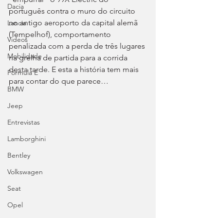
Dacia
português contra o muro do circuito 
no antigo aeroporto da capital alemã 
Lancia
(Tempelhof), comportamento 
Videos
penalizada com a perda de três lugares 
Mobilidade
na grelha de partida para a corrida 
desta tarde. E esta a história tem mais 
Fórmula E
para contar do que parece…
BMW
Jeep
Entrevistas
Lamborghini
Bentley
Volkswagen
Seat
Opel