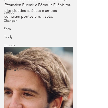
Chery
Sébastien Buemi: a Fórmula E já visitou 
oito cidades asiáticas e ambos 
Jaecoo
somaram pontos em… sete.
Changan
Ebro
Geely
Omoda
Dongfeng
NIO
Fórmula 3