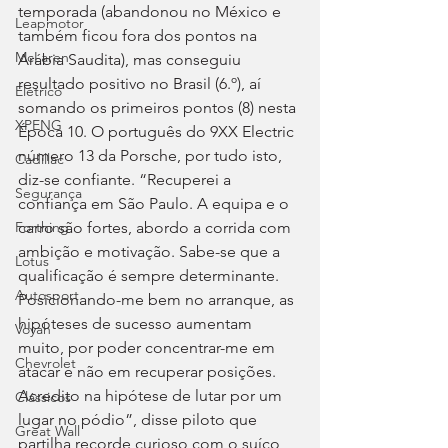
temporada (abandonou no México e 
Leapmotor
também ficou fora dos pontos na 
McLaren
Arábia Saudita), mas conseguiu 
resultado positivo no Brasil (6.º), aí 
Elétrico
somando os primeiros pontos (8) nesta 
XPENG
Época 10. O português do 9XX Electric 
número 13 da Porsche, por tudo isto, 
Cadillac
diz-se confiante. “Recuperei a 
Segurança
confiança em São Paulo. A equipa e o 
carro são fortes, abordo a corrida com 
Forthing
ambição e motivação. Sabe-se que a 
Lotus
qualificação é sempre determinante. 
Autosport
Posicionando-me bem no arranque, as 
hipóteses de sucesso aumentam 
Voyah
muito, por poder concentrar-me em 
Chevrolet
atacar e não em recuperar posições. 
Acredito na hipótese de lutar por um 
Clássicos
lugar no pódio”, disse piloto que 
Great Wall
partilha recorde curioso com o suíço 