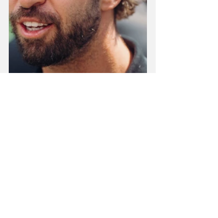
No Mundial de Pilotos, Félix da Costa 
15.º, com 8 pontos. Comanda Nick 
Cassidy, neozalendês da Jaguar (57), à 
frente de Pascal Wehrlein, alemão da 
Porsche (53), e Mitch Evans (39). No de 
Equipas, Jaguar no topo da 
classificação (96) e Porsche na 2.ª 