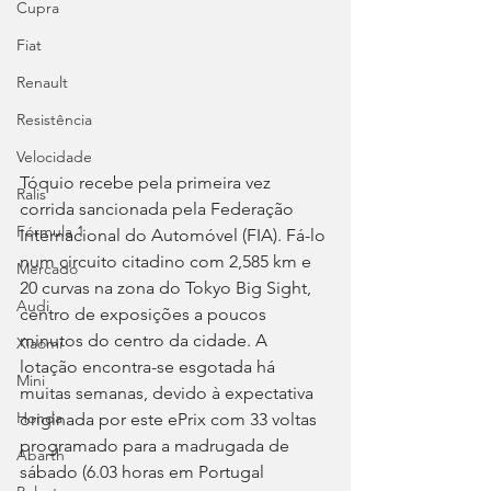
Cupra
Fiat
Renault
Resistência
Velocidade
Tóquio recebe pela primeira vez 
Ralis
corrida sancionada pela Federação 
Fórmula 1
Internacional do Automóvel (FIA). Fá-lo 
num circuito citadino com 2,585 km e 
Mercado
20 curvas na zona do Tokyo Big Sight, 
Audi
centro de exposições a poucos 
minutos do centro da cidade. A 
Xiaomi
lotação encontra-se esgotada há 
Mini
muitas semanas, devido à expectativa 
Honda
originada por este ePrix com 33 voltas 
programado para a madrugada de 
Abarth
sábado (6.03 horas em Portugal 