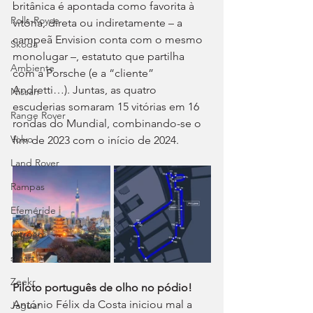
britânica é apontada como favorita à 
Rolls-Royce
vitória, direta ou indiretamente – a 
campeã Envision conta com o mesmo 
Skoda
monolugar –, estatuto que partilha 
Ambiente
com a Porsche (e a “cliente” 
Andretti…). Juntas, as quatro 
Nissan
escuderias somaram 15 vitórias em 16 
Range Rover
rondas do Mundial, combinando-se o 
Volvo
fim de 2023 com o início de 2024.
Land Rover
Rampas
Efeméride
Citroën
smart
Zeekr
Piloto português de olho no pódio!
António Félix da Costa iniciou mal a 
Jaguar