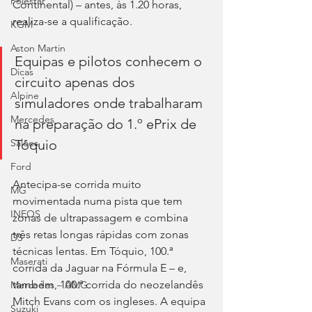
Polestar
Continental) – antes, às 1.20 horas, 
realiza-se a qualificação.
KGM
Aston Martin
Equipas e pilotos conhecem o 
Dicas
circuito apenas dos 
Alpine
simuladores onde trabalharam 
Mercedes
na preparação do 1.º ePrix de 
Tóquio
Salões
Ford
Antecipa-se corrida muito 
MG
movimentada numa pista que tem 
INEOS
zonas de ultrapassagem e combina 
três retas longas rápidas com zonas 
DS
técnicas lentas. Em Tóquio, 100.ª 
Maserati
corrida da Jaguar na Fórmula E – e, 
também, 100.ª corrida do neozelandês 
Mercedes – AMG
Mitch Evans com os ingleses. A equipa 
Suzuki