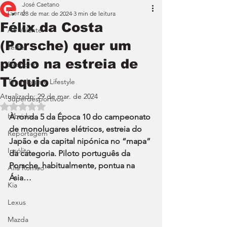
José Caetano
Geral
28 de mar. de 2024
3 min de leitura
Félix da Costa
Ao Volante
(Porsche) quer um
Teste
pódio na estreia de
Desporto
Tóquio
Tecnologia e Lifestyle
Atualizado:
29 de mar. de 2024
Superdesportivos
Avaliado com NaN de 5 estrelas.
Híbridos
À ronda 5 da Época 10 do campeonato 
de monolugares elétricos, estreia do 
Reportagem
Japão e da capital nipónica no “mapa” 
Insólito
da categoria. Piloto português da 
Porsche, habitualmente, pontua na 
Alfa Romeo
Ásia…
Kia
Lexus
Mazda