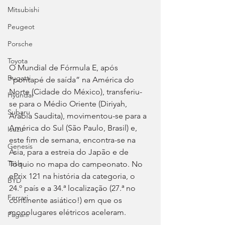
Mitsubishi
Peugeot
Porsche
Toyota
O Mundial de Fórmula E, após 
Bugatti
“pontapé de saída” na América do 
Norte (Cidade do México), transferiu-
Hyundai
se para o Médio Oriente (Diriyah, 
Subaru
Arábia Saudita), movimentou-se para a 
América do Sul (São Paulo, Brasil) e, 
Isuzu
este fim de semana, encontra-se na 
Genesis
Ásia, para a estreia do Japão e de 
Tesla
Tóquio no mapa do campeonato. No 
ePrix 121 na história da categoria, o 
BYD
24.º país e a 34.ª localização (27.ª no 
Ferrari
continente asiático!) em que os 
monolugares elétricos aceleram.
Pagani