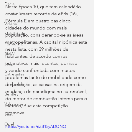
Dacia
Nesta Época 10, que tem calendário 
com número recorde de ePrix (16), 
Lancia
Fórmula E em quatro das cinco 
Videos
cidades do mundo com mais 
Mobilidade
população, considerando-se as áreas 
metropolitanas. A capital nipónica está 
Fórmula E
nesta lista, com 39 milhões de 
BMW
habitantes, de acordo com as 
estimativas mais recentes, por isso 
Jeep
vivendo confrontada com muitos 
Entrevistas
problemas tanto de mobilidade como 
Lamborghini
de poluição, as causas na origem da 
mudança de paradigma no automóvel, 
Bentley
do motor de combustão interna para o 
Volkswagen
elétrico, que esta competição 
promove.
Seat
Opel
https://youtu.be/6ZB15yADONQ