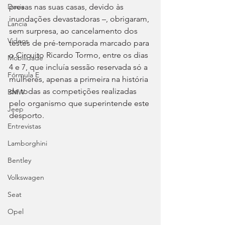
presas nas suas casas, devido às 
Dacia
inundações devastadoras –, obrigaram, 
Lancia
sem surpresa, ao cancelamento dos 
Videos
testes de pré-temporada marcado para 
o Circuito Ricardo Tormo, entre os dias 
Mobilidade
4 e 7, que incluía sessão reservada só a 
Fórmula E
mulheres, apenas a primeira na história 
de todas as competições realizadas 
BMW
pelo organismo que superintende este 
Jeep
desporto.
Entrevistas
Lamborghini
Bentley
Volkswagen
Seat
Opel