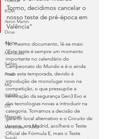
Polestar
Tormo, decidimos cancelar o 
KGM
nosso teste de pré-época em 
Aston Martin
Valência"
Dicas
Alpine
No mesmo documento, lê-se mais: 
“Este teste é sempre um momento 
Mercedes
importante no calendário do 
Salões
Campeonato do Mundo e é-o ainda 
mais esta temporada, devido à 
Ford
introdução de monolugar novo na 
MG
competição, o que pressupõe a 
INEOS
verificação da segurança Gen3 Evo e 
das tecnologias novas a introduzir na 
DS
categoria. Tomámos a decisão de 
Maserati
garantir local alternativo e o Circuito de 
Jarama, em Madrid, acolherá o Teste 
Mercedes – AMG
Oficial de Fórmula E, mais o Teste 
Suzuki