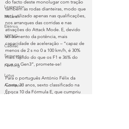
do facto deste monolugar com tração 
Leapmotor
também às rodas dianteiras, modo que 
será utilizado apenas nas qualificações, 
McLaren
nos arranques das corridas e nas 
Elétrico
ativações do Attack Mode. E, devido 
XPENG
ao aumento da potência, mais 
capacidade de aceleração – “capaz de 
Cadillac
menos de 2 s no 0 a 100 km/h, é 30% 
Segurança
mais rápido do que os F1 e 36% do 
que os Gen3”, promete-se!
Forthing
Lotus
Para o português António Félix da 
Costa, 33 anos, sexto classificado na 
Autosport
Época 10 da Fórmula E, que cumpriu 
Voyah
com quatro vitórias em 16 corridas, a 
Chevrolet
11.ª temporada no campeonato, 
terceira com a Porsche.
Clássicos
Tags:
Great Wall
Fórmula E
Valência
Jarama
Circuito Ricardo Tormo