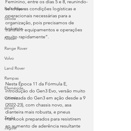
Feminino, entre os dias 5 e 8, reunindo-
se todas as condições logísticas e 
Rolls-Royce
operacionais necessárias para a 
Skoda
organização, pois precisamos de 
Ambiente
transferir equipamentos e operações 
muito rapidamente”.
Nissan
Range Rover
Volvo
Land Rover
Rampas
Nesta Época 11 da Fórmula E, 
Efeméride
introdução do Gen3 Evo, versão muito 
otimizada do Gen3 em ação desde a 9 
Citroën
(2022-23), com chassis novo, asa 
smart
dianteira mais robusta, e pneus 
Zeekr
Hankook preparados para resistirem 
ao aumento de aderência resultante 
Jaguar