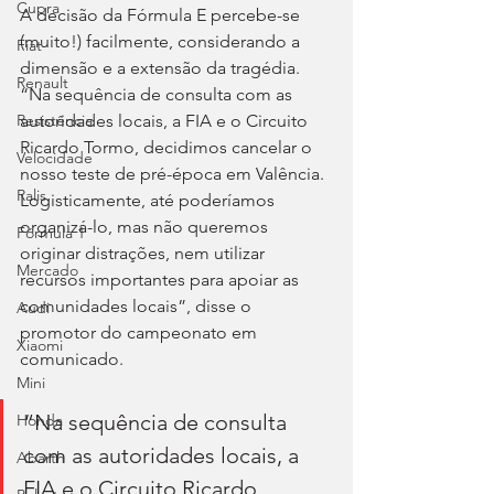
Cupra
A decisão da Fórmula E percebe-se 
(muito!) facilmente, considerando a 
Fiat
dimensão e a extensão da tragédia. 
Renault
“Na sequência de consulta com as 
autoridades locais, a FIA e o Circuito 
Resistência
Ricardo Tormo, decidimos cancelar o 
Velocidade
nosso teste de pré-época em Valência. 
Ralis
Logisticamente, até poderíamos 
organizá-lo, mas não queremos 
Fórmula 1
originar distrações, nem utilizar 
Mercado
recursos importantes para apoiar as 
comunidades locais”, disse o 
Audi
promotor do campeonato em 
Xiaomi
comunicado.
Mini
“Na sequência de consulta 
Honda
com as autoridades locais, a 
Abarth
FIA e o Circuito Ricardo 