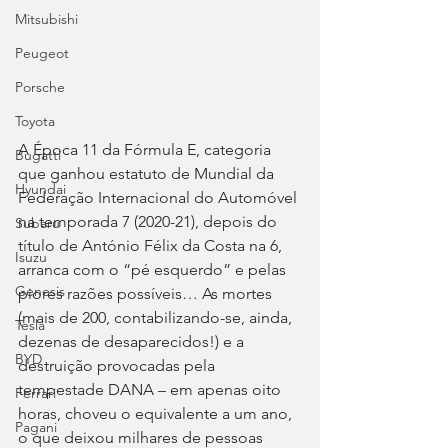
Mitsubishi
Peugeot
Porsche
Toyota
A Época 11 da Fórmula E, categoria 
Bugatti
que ganhou estatuto de Mundial da 
Hyundai
Federação Internacional do Automóvel 
na temporada 7 (2020-21), depois do 
Subaru
título de António Félix da Costa na 6, 
Isuzu
arranca com o “pé esquerdo” e pelas 
Genesis
piores razões possíveis… As mortes 
(mais de 200, contabilizando-se, ainda, 
Tesla
dezenas de desaparecidos!) e a 
BYD
destruição provocadas pela 
tempestade DANA – em apenas oito 
Ferrari
horas, choveu o equivalente a um ano, 
Pagani
o que deixou milhares de pessoas 