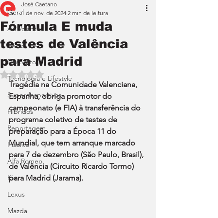
José Caetano
Geral
1 de nov. de 2024
2 min de leitura
Fórmula E muda
Ao Volante
testes de Valência
Teste
para Madrid
Desporto
Avaliado com NaN de 5 estrelas.
Tecnologia e Lifestyle
Tragédia na Comunidade Valenciana, 
Superdesportivos
Espanha, obriga promotor do 
campeonato (e FIA) à transferência do 
Híbridos
programa coletivo de testes de 
Reportagem
preparação para a Época 11 do 
Mundial, que tem arranque marcado 
Insólito
para 7 de dezembro (São Paulo, Brasil), 
Alfa Romeo
de Valência (Circuito Ricardo Tormo) 
Kia
para Madrid (Jarama).
Lexus
Mazda