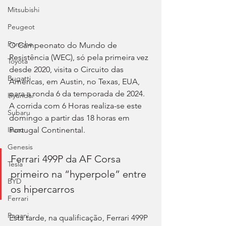
Mitsubishi
Peugeot
Porsche
O Campeonato do Mundo de 
Resistência (WEC), só pela primeira vez 
Toyota
desde 2020, visita o Circuito das 
Bugatti
Américas, em Austin, no Texas, EUA, 
para a ronda 6 da temporada de 2024. 
Hyundai
A corrida com 6 Horas realiza-se este 
Subaru
domingo a partir das 18 horas em 
Portugal Continental.
Isuzu
Genesis
Ferrari 499P da AF Corsa 
Tesla
primeiro na “hyperpole” entre 
BYD
os hipercarros
Ferrari
Pagani
Esta tarde, na qualificação, Ferrari 499P 