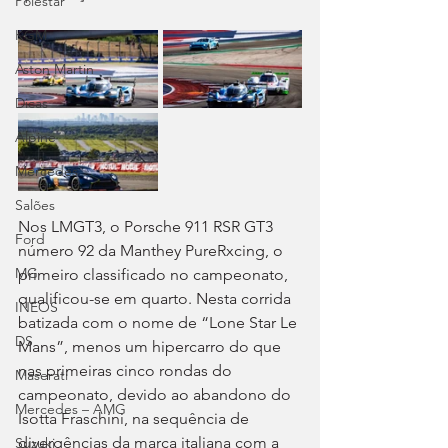
Polestar
KGM
Aston Martin
Dicas
Alpine
Mercedes
Salões
Nos LMGT3, o Porsche 911 RSR GT3 
Ford
número 92 da Manthey PureRxcing, o 
MG
primeiro classificado no campeonato, 
qualificou-se em quarto. Nesta corrida 
INEOS
batizada com o nome de “Lone Star Le 
DS
Mans”, menos um hipercarro do que 
nas primeiras cinco rondas do 
Maserati
campeonato, devido ao abandono do 
Mercedes – AMG
Isotta Fraschini, na sequência de 
divergências da marca italiana com a 
Suzuki