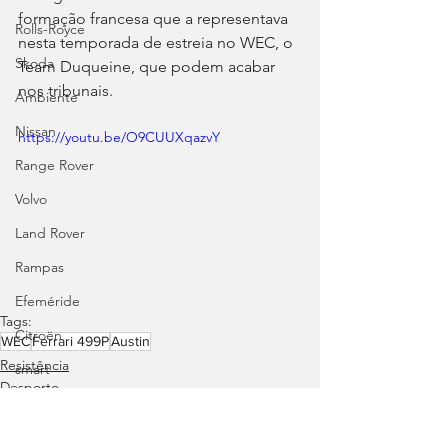
formação francesa que a representava 
Rolls-Royce
nesta temporada de estreia no WEC, o 
Skoda
Team Duqueine, que podem acabar 
nos tribunais.
Ambiente
Nissan
https://youtu.be/O9CUUXqazvY
Range Rover
Volvo
Land Rover
Rampas
Efeméride
Tags:
Citroën
WEC
Ferrari 499P
Austin
Resistência
smart
Desporto
Zeekr
Jaguar