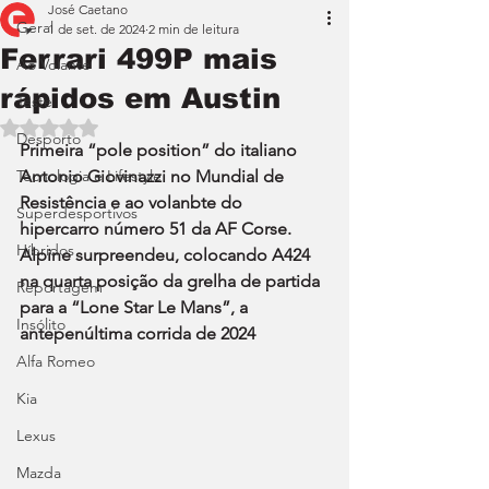
José Caetano
Geral
1 de set. de 2024
2 min de leitura
Ferrari 499P mais
Ao Volante
rápidos em Austin
Teste
Avaliado com NaN de 5 estrelas.
Desporto
Primeira “pole position” do italiano 
Tecnologia e Lifestyle
Antonio Giovinazzi no Mundial de 
Resistência e ao volanbte do 
Superdesportivos
hipercarro número 51 da AF Corse. 
Híbridos
Alpine surpreendeu, colocando A424 
na quarta posição da grelha de partida 
Reportagem
para a “Lone Star Le Mans”, a 
Insólito
antepenúltima corrida de 2024
Alfa Romeo
Kia
Lexus
Mazda