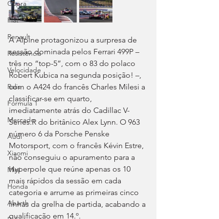
Cupra
Fiat
Renault
A Alpine protagonizou a surpresa de 
sessão dominada pelos Ferrari 499P – 
Resistência
três no “top-5”, com o 83 do polaco 
Velocidade
Robert Kubica na segunda posição! –, 
com o A424 do francês Charles Milesi a 
Ralis
classificar-se em quarto, 
Fórmula 1
imediatamente atrás do Cadillac V-
Mercado
Series.R do britânico Alex Lynn. O 963 
número 6 da Porsche Penske 
Audi
Motorsport, com o francês Kévin Estre, 
Xiaomi
não conseguiu o apuramento para a 
Hyperpole que reúne apenas os 10 
Mini
mais rápidos da sessão em cada 
Honda
categoria e arrume as primeiras cinco 
Abarth
linhas da grelha de partida, acabando a 
qualificação em 14.º.