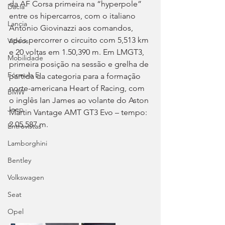
da AF Corsa primeira na “hyperpole” 
Dacia
entre os hipercarros, com o italiano 
Lancia
Antonio Giovinazzi aos comandos, 
após percorrer o circuito com 5,513 km 
Videos
e 20 voltas em 1.50,390 m. Em LMGT3, 
Mobilidade
primeira posição na sessão e grelha de 
Fórmula E
partida da categoria para a formação 
norte-americana Heart of Racing, com 
BMW
o inglês Ian James ao volante do Aston 
Jeep
Martin Vantage AMT GT3 Evo – tempo: 
2.05,587 m.
Entrevistas
Lamborghini
Bentley
Volkswagen
Seat
Opel