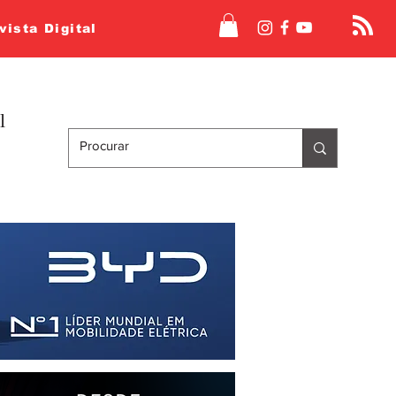
vista Digital
l