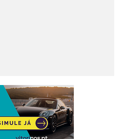
nova
rica