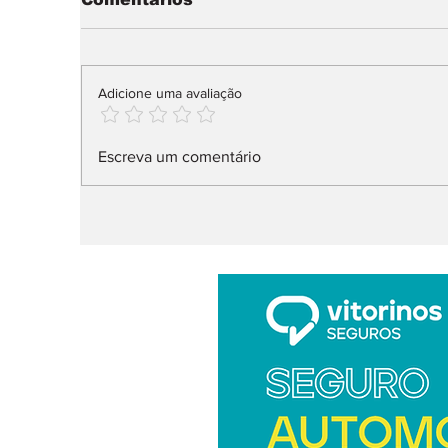
Adicione uma avaliação
Bugatti Destrier: Bolide
sma
Escreva um comentário
“domesticado”
a