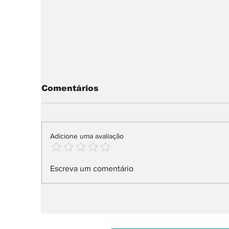
Comentários
Adicione uma avaliação
Na Fortune Global 500,
N
Escreva um comentário
26 fabricantes
d
v