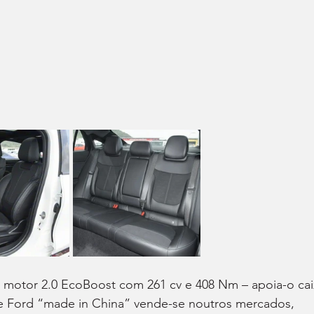
motor 2.0 EcoBoost com 261 cv e 408 Nm – apoia-o cai
te Ford “made in China” vende-se noutros mercados, 