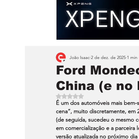
João Isaac
2 de dez. de 2025
1 min 
Ford Mondeo
China (e no
Avaliado com NaN de 5 estrelas.
É um dos automóveis mais bem-su
cena”, muito discretamente, em 
(de seguida, sucedeu o mesmo com
em comercialização e a parceira 
versão atualizada no próximo dia 