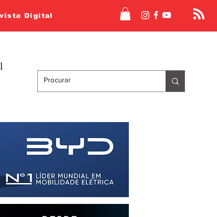
vista Digital
l