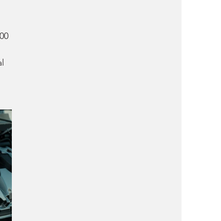
 
00 
l 