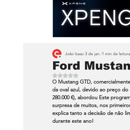
João Isaac
3 de jan.
1 min de leitur
Ford Mustan
Avaliado com NaN de 5 estrelas.
O Mustang GTD, comercialmente, e
da oval azul, devido ao preço do
280.000 €), abordou Este progra
surpresa de muitos, nos primeiro
explica tanto a decisão de não li
durante este ano!