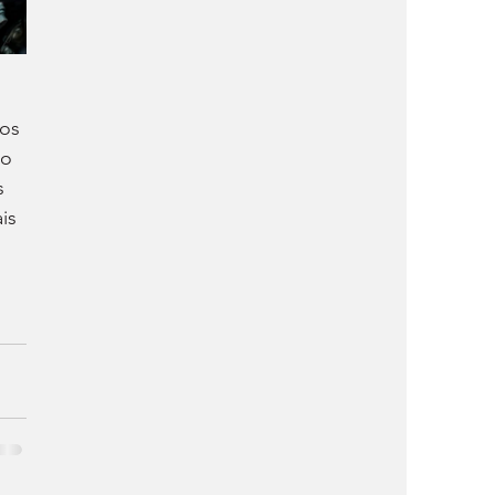
 
os 
o 
s 
is 