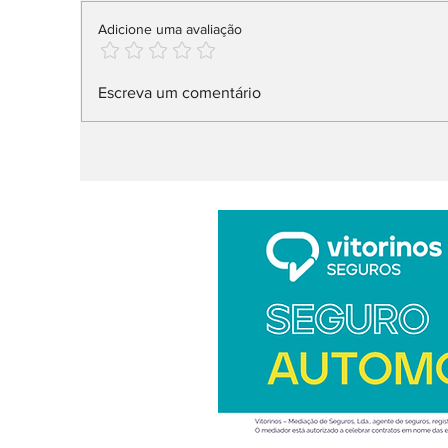
Adicione uma avaliação
Na Fortune Global 500,
N
Escreva um comentário
26 fabricantes
d
v