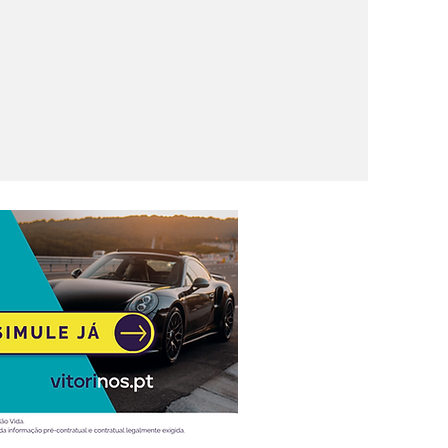
nova
rica