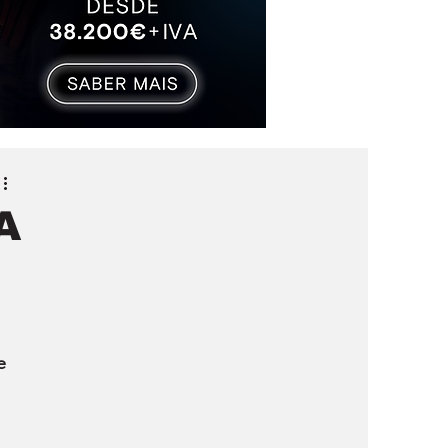
A
 
e 