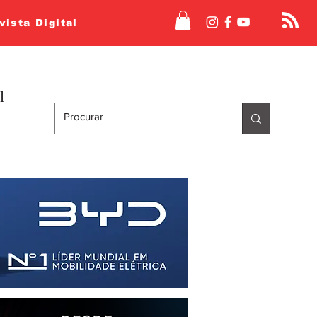
vista Digital
l