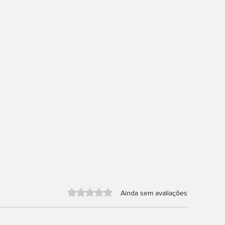
Avaliado com 0 de 5 estrelas.
Ainda sem avaliações