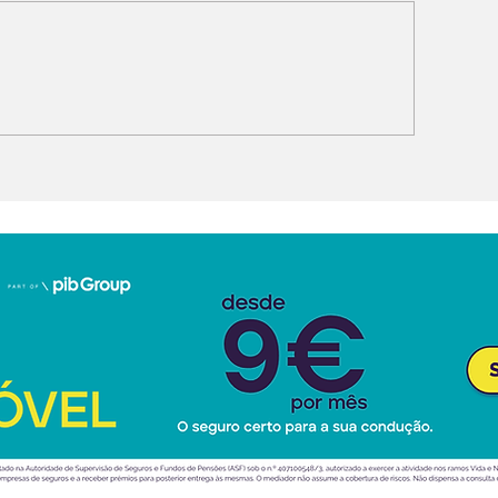
issan muda liderança
Ford Fathom: 
o Design: Weaver em
“pick-up” elét
ez de Albaisa