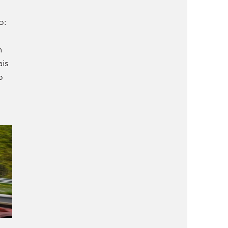
o: 
m 
is 
o 