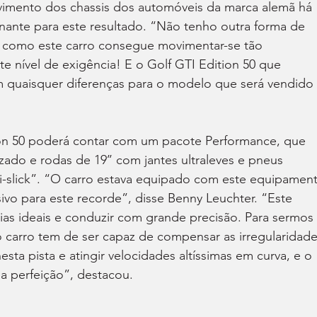
vimento dos chassis dos automóveis da marca alemã há 
nante para este resultado. “Não tenho outra forma de 
a como este carro consegue movimentar-se tão 
e nível de exigência! E o Golf GTI Edition 50 que 
m quaisquer diferenças para o modelo que será vendido 
on 50 poderá contar com um pacote Performance, que 
izado e rodas de 19’’ com jantes ultraleves e pneus 
i-slick”. “O carro estava equipado com este equipamen
isivo para este recorde”, disse Benny Leuchter. “Este 
rias ideais e conduzir com grande precisão. Para sermos 
o carro tem de ser capaz de compensar as irregularidade
sta pista e atingir velocidades altíssimas em curva, e o 
a perfeição”, destacou.