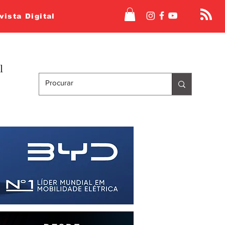
vista Digital
l