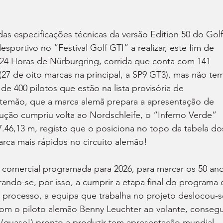
as especificações técnicas da versão Edition 50 do Golf
sportivo no “Festival Golf GTI” a realizar, este fim de 
 24 Horas de Nürburgring, corrida que conta com 141 
 (27 de oito marcas na principal, a SP9 GT3), mas não te
e 400 pilotos que estão na lista provisória de 
ntemão, que a marca alemã prepara a apresentação de 
ão cumpriu volta ao Nordschleife, o “Inferno Verde” 
46,13 m, registo que o posiciona no topo da tabela do
arca mais rápidos no circuito alemão!
a comercial programada para 2026, para marcar os 50 ano
ndo-se, por isso, a cumprir a etapa final do programa 
 processo, a equipa que trabalha no projeto deslocou-s
com o piloto alemão Benny Leuchter ao volante, consegu
(quase!) pronto a produzir tem apresentação mundial 