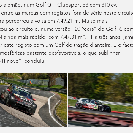
o alemão, num Golf GTI Clubsport S3 com 310 cv, 
ntre as marcas com registos fora de série neste circuit
ra percorreu a volta em 7.49,21 m. Muito mais 
tou ao circuito e, numa versão “20 Years” do Golf R, co
oi ainda mais rápido, com 7.47,31 m”. “Há três anos, jama
 este registo com um Golf de tração dianteira. E o fact
tmosféricas bastante desfavoráveis, o que sublinhar, 
TI novo”, concluiu.