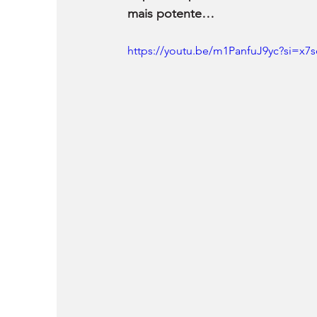
mais potente…
https://youtu.be/m1PanfuJ9yc?si=x7