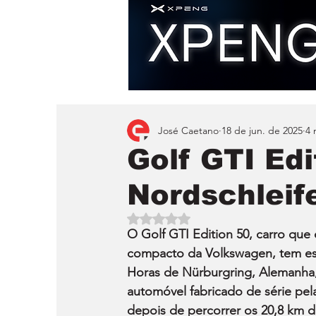
José Caetano
18 de jun. de 2025
4 
Golf GTI Edi
Nordschleif
Avaliado com NaN de 5 estrelas.
O Golf GTI Edition 50, carro que
compacto da Volkswagen, tem estr
Horas de Nürburgring, Alemanha, 
automóvel fabricado de série pel
depois de percorrer os 20,8 km d