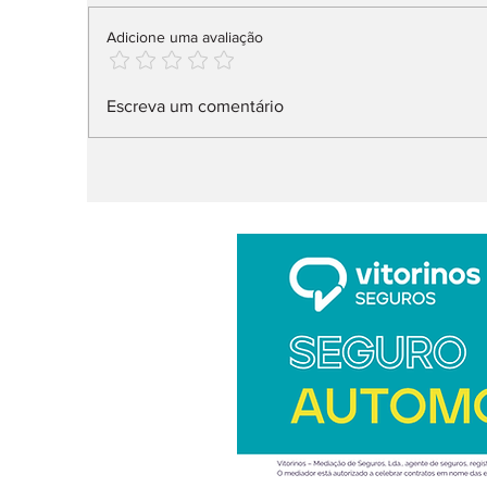
Adicione uma avaliação
IUC: pagamento muda
M
Escreva um comentário
já em 2027
a
r