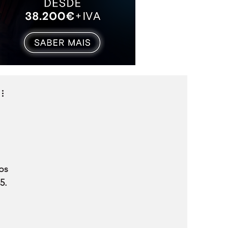
os 
5.