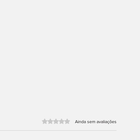
Avaliado com 0 de 5 estrelas.
Ainda sem avaliações