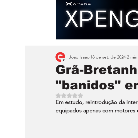
João Isaac
18 de set. de 2024
2 min
Grã-Bretanh
"banidos" e
Avaliado com NaN de 5 estrelas.
Em estudo, reintrodução da inter
equipados apenas com motores de