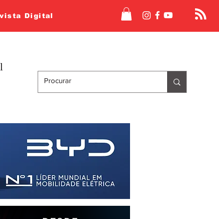
vista Digital
l