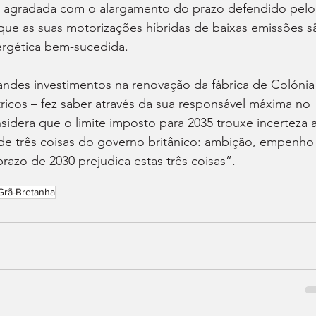
e agradada com o alargamento do prazo defendido pelo
ue as suas motorizações híbridas de baixas emissões s
ergética bem-sucedida.
andes investimentos na renovação da fábrica de Colónia
ricos – fez saber através da sua responsável máxima no 
sidera que o limite imposto para 2035 trouxe incerteza 
de três coisas do governo britânico: ambição, empenho
prazo de 2030 prejudica estas três coisas”.
Grã-Bretanha