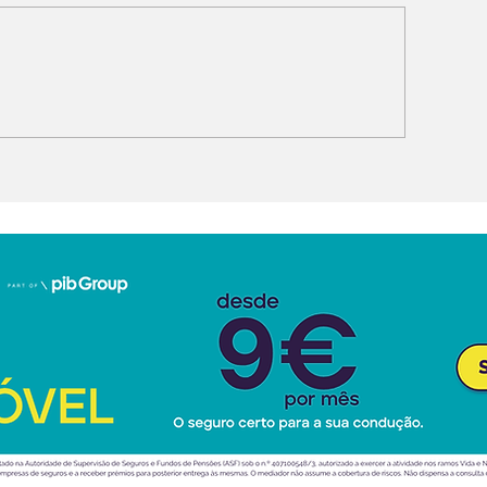
obilidade elétrica:
Stellantis ven
utonomia, custo e
Free2Move
isco travam compra