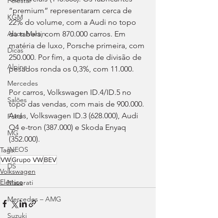
Polestar
“premium” representaram cerca de 
KGM
22% do volume, com a Audi no topo 
da tabela, com 870.000 carros. Em 
Aston Martin
matéria de luxo, Porsche primeira, com 
Dicas
250.000. Por fim, a quota de divisão de 
Alpine
pesados ronda os 0,3%, com 11.000.
Mercedes
Por carros, Volkswagen ID.4/ID.5 no 
Salões
topo das vendas, com mais de 900.000. 
Atrás, Volkswagen ID.3 (628.000), Audi 
Ford
Q4 e-tron (387.000) e Skoda Enyaq 
MG
(352.000).
INEOS
Tags:
VW
Grupo VW
BEV
DS
Volkswagen
Elétrico
Maserati
Mercedes – AMG
Suzuki