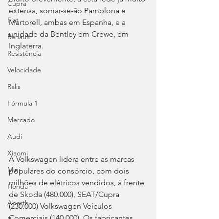
Cupra
extensa, somar-se-ão Pamplona e 
Fiat
Martorell, ambas em Espanha, e a 
unidade da Bentley em Crewe, em 
Renault
Inglaterra.
Resistência
Velocidade
Ralis
Fórmula 1
Mercado
Audi
Xiaomi
A Volkswagen lidera entre as marcas 
Mini
populares do consórcio, com dois 
milhões de elétricos vendidos, à frente 
Honda
de Skoda (480.000), SEAT/Cupra 
Abarth
(230.000) Volkswagen Veículos 
Comerciais (140.000). Os fabricantes 