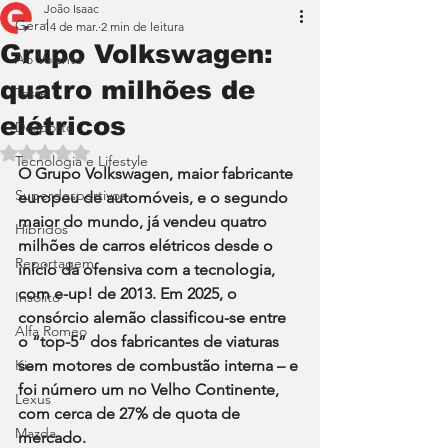
João Isaac
Geral
14 de mar.
2 min de leitura
Grupo Volkswagen:
Ao Volante
quatro milhões de
Teste
elétricos
Desporto
Avaliado com NaN de 5 estrelas.
Tecnologia e Lifestyle
O Grupo Volkswagen, maior fabricante 
Superdesportivos
europeu de automóveis, e o segundo 
maior do mundo, já vendeu quatro 
Híbridos
milhões de carros elétricos desde o 
Reportagem
início da ofensiva com a tecnologia, 
com e-up! de 2013. Em 2025, o 
Insólito
consórcio alemão classificou-se entre 
Alfa Romeo
o “top-5” dos fabricantes de viaturas 
Kia
sem motores de combustão interna – e 
foi número um no Velho Continente, 
Lexus
com cerca de 27% de quota de 
Mazda
mercado.