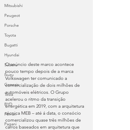
Mitsubishi
Peugeot
Porsche
Toyota
Bugatti
Hyundai
O anúncio deste marco acontece 
Subaru
pouco tempo depois de a marca 
Isuzu
Volkswagen ter comunicado a 
Genesis
comercialização de dois milhões de 
automóveis elétricos. O Grupo 
Tesla
acelerou o ritmo da transição 
BYD
energética em 2019, com a arquitetura 
técnica MEB – até á data, o consócio 
Ferrari
comercializou quase três milhões de 
Pagani
carros baseados em arquitetura que 