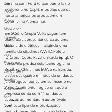
partilha com Ford (encontramo-la no 
Dacia
Explorer e no Capri, modelos que os 
Lancia
norte-americanos produzem em 
Videos
Colónia, na Alemanha).
Mobilidade
Em 2026, o Grupo Volkswagen tem 
Fórmula E
plano para apresentar cerca de uma 
dezena de elétricos, incluindo uma 
BMW
família de citadinos (VW ID.Polo e 
Jeep
ID.Cross, Cupra Raval e Skoda Epiq). O 
Entrevistas
consórcio produz esta tecnologia no 
Brasil, na China, nos EUA e na Europa, 
Lamborghini
e 77% das quatro milhões de unidades 
Bentley
já entregues fabricaram-se mesmo no 
Velho Continente, região em que a 
Volkswagen
empresa conta com 11 unidades 
Seat
capazes de montarem automóveis 
com este tipo de motorizações – 
Opel
muito brevemente, a esta rede já muito 