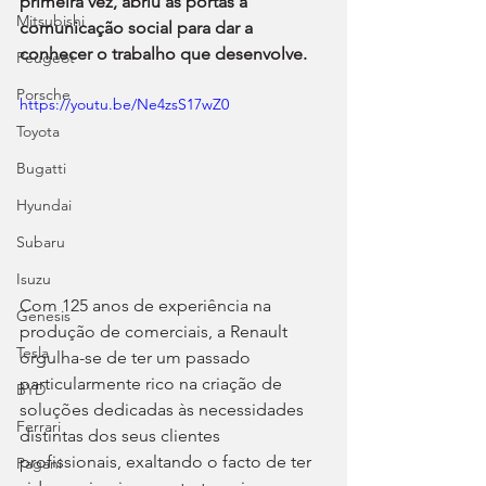
primeira vez, abriu as portas à 
Mitsubishi
comunicação social para dar a 
conhecer o trabalho que desenvolve.
Peugeot
Porsche
https://youtu.be/Ne4zsS17wZ0
Toyota
Bugatti
Hyundai
Subaru
Isuzu
Com 125 anos de experiência na 
Genesis
produção de comerciais, a Renault 
Tesla
orgulha-se de ter um passado 
particularmente rico na criação de 
BYD
soluções dedicadas às necessidades 
Ferrari
distintas dos seus clientes 
profissionais, exaltando o facto de ter 
Pagani