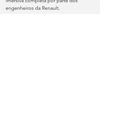
imersiva completa por parte dos 
engenheiros da Renault.
Numa demonstração, foi-nos 
exemplificado um modo de condução 
novo que permite uma utilização mais 
eficiente dos comerciais ligeiros 
futuros da Renault, como o Estafette 
ou o Trafic, que foi pensado para 
reduzir as perdas de tempo em cada 
entrega numa cidade.