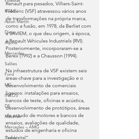
Polestar
Renault para pesados, Villiers-Saint-
Frédéric (VSF) atravessou vários anos 
KGM
de transformações na própria marca, 
Aston Martin
como a fusão, em 1978, da Berliet com 
Dicas
a SAVIEM, o que deu origem, à época, 
à Renault Véhicules Industriels (RVI). 
Alpine
Posteriormente, incorporaram-se a 
Mercedes
Berex (1992) e a Chausson (1994).
Salões
Na infraestrutura de VSF existem seis 
Ford
áreas-chave para a investigação e o 
MG
desenvolvimento de comerciais 
ligeiros: instalações para ensaios, 
INEOS
bancos de teste, oficinas e acústica, 
DS
desenvolvimento de protótipos, áreas 
de estudo de motores e bancos de 
Maserati
ensaios, avaliações de qualidade, 
Mercedes – AMG
estudos de engenharia e oficina 
“phygital”.
Suzuki