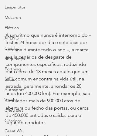
Leapmotor
McLaren
Elétrico
A um ritmo que nunca é interrompido –
XPENG
testes 24 horas por dia e sete dias por 
Cadillac
semana durante todo o ano –, a marca 
avalia cenários de desgaste de 
Segurança
componentes específicos, reduzindo 
Forthing
para cerca de 18 meses aquilo que um 
VCL comum encontra na vida útil, na 
Lotus
estrada, geralmente, a rondar os 20 
Autosport
anos (ou 400.000 km). Por exemplo, são 
Voyah
simulados mais de 900.000 atos de 
abertura ou fecho das portas, ou cerca 
Chevrolet
de 450.000 entradas e saídas para o 
Clássicos
lugar do condutor.
Great Wall