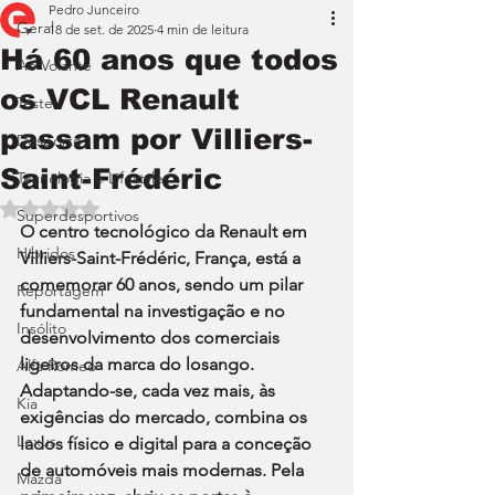
Pedro Junceiro
Geral
18 de set. de 2025
4 min de leitura
Há 60 anos que todos
Ao Volante
os VCL Renault
Teste
passam por Villiers-
Desporto
Saint-Frédéric
Tecnologia e Lifestyle
Avaliado com NaN de 5 estrelas.
Superdesportivos
O centro tecnológico da Renault em 
Híbridos
Villiers-Saint-Frédéric, França, está a 
comemorar 60 anos, sendo um pilar 
Reportagem
fundamental na investigação e no 
Insólito
desenvolvimento dos comerciais 
ligeiros da marca do losango. 
Alfa Romeo
Adaptando-se, cada vez mais, às 
Kia
exigências do mercado, combina os 
Lexus
lados físico e digital para a conceção 
de automóveis mais modernas. Pela 
Mazda