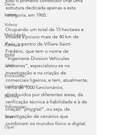
sido o primeiro construtor criar uma 
Dacia
estrutura dedicada apenas a esta 
Lancia
categoria, em 1965.
Videos
Ocupando um total de 15 hectares e 
Mobilidade
situada a pouco mais de 40 km de 
Paris, o centro de Villiers-Saint-
Fórmula E
Frédéric, que tem o nome de 
BMW
“Ingenierie Division Vehicules 
Utilitaires”, especializou-se na 
Jeep
investigação e na criação de 
Entrevistas
comerciais ligeiros, e tem, atualmente, 
Lamborghini
cerca de 1000 funcionários, 
distribuídos por diferentes áreas, da 
Bentley
verificação técnica à fiabilidade e à de 
Volkswagen
criação “phygital”, ou seja, de 
investigação de cenários que 
Seat
combinam os mundos físico e digital.
Opel