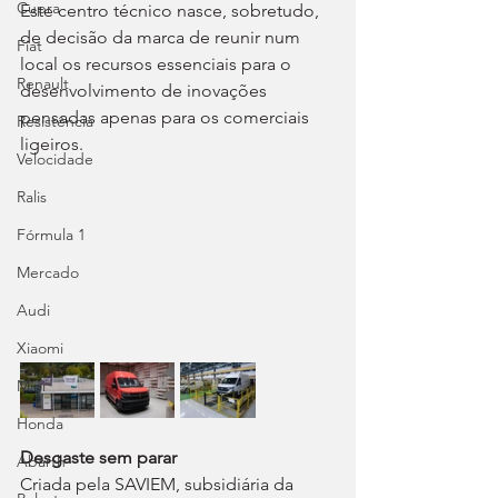
Cupra
Este centro técnico nasce, sobretudo, 
de decisão da marca de reunir num 
Fiat
local os recursos essenciais para o 
Renault
desenvolvimento de inovações 
pensadas apenas para os comerciais 
Resistência
ligeiros.
Velocidade
Ralis
Fórmula 1
Mercado
Audi
Xiaomi
Mini
Honda
Desgaste sem parar
Abarth
Criada pela SAVIEM, subsidiária da 