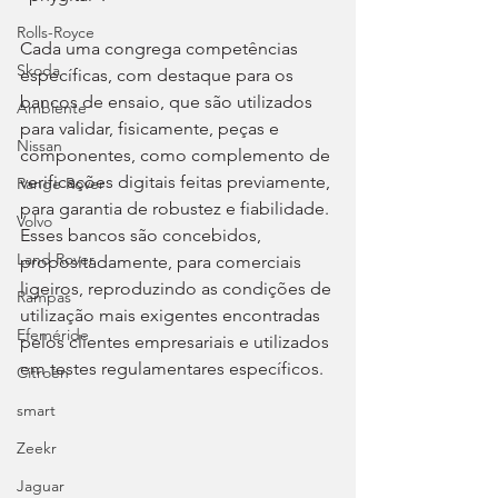
Rolls-Royce
Cada uma congrega competências 
Skoda
específicas, com destaque para os 
bancos de ensaio, que são utilizados 
Ambiente
para validar, fisicamente, peças e 
Nissan
componentes, como complemento de 
verificações digitais feitas previamente, 
Range Rover
para garantia de robustez e fiabilidade. 
Volvo
Esses bancos são concebidos, 
Land Rover
propositadamente, para comerciais 
ligeiros, reproduzindo as condições de 
Rampas
utilização mais exigentes encontradas 
Efeméride
pelos clientes empresariais e utilizados 
em testes regulamentares específicos.
Citroën
smart
Zeekr
Jaguar