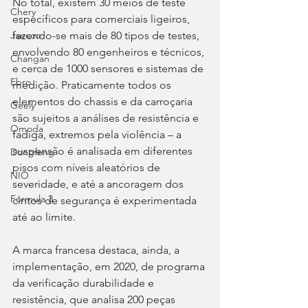
No total, existem 30 meios de teste 
Chery
específicos para comerciais ligeiros, 
fazendo-se mais de 80 tipos de testes, 
Jaecoo
envolvendo 80 engenheiros e técnicos, 
Changan
e cerca de 1000 sensores e sistemas de 
Ebro
medição. Praticamente todos os 
elementos do chassis e da carroçaria 
Geely
são sujeitos a análises de resistência e 
Omoda
fadiga, extremos pela violência – a 
suspensão é analisada em diferentes 
Dongfeng
pisos com níveis aleatórios de 
NIO
severidade, e até a ancoragem dos 
Fórmula 3
cintos de segurança é experimentada 
até ao limite.
A marca francesa destaca, ainda, a 
implementação, em 2020, de programa 
da verificação durabilidade e 
resistência, que analisa 200 peças 