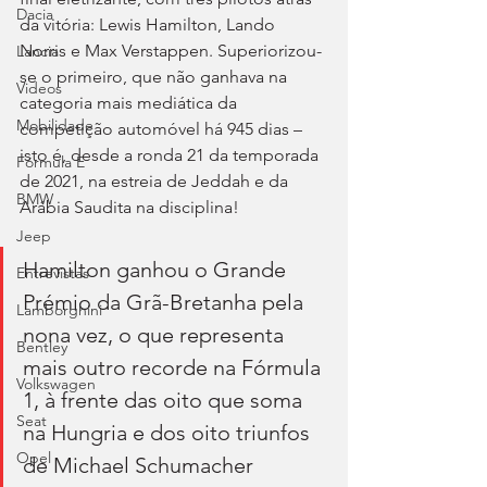
Dacia
da vitória: Lewis Hamilton, Lando 
Norris e Max Verstappen. Superiorizou-
Lancia
se o primeiro, que não ganhava na 
Videos
categoria mais mediática da 
Mobilidade
competição automóvel há 945 dias – 
isto é, desde a ronda 21 da temporada 
Fórmula E
de 2021, na estreia de Jeddah e da 
BMW
Arábia Saudita na disciplina!
Jeep
Hamilton ganhou o Grande 
Entrevistas
Prémio da Grã-Bretanha pela 
Lamborghini
nona vez, o que representa 
Bentley
mais outro recorde na Fórmula 
Volkswagen
1, à frente das oito que soma 
Seat
na Hungria e dos oito triunfos 
Opel
de Michael Schumacher 