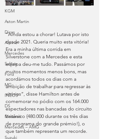
Polestar
KGM
Aston Martin
Dicas
“Ainda estou a chorar! Lutava por isto 
desde 2021. Queria muito esta vitória! 
Alpine
Era a minha última corrida em 
Mercedes
Silverstone com a Mercedes e esta 
Salões
equipa deu-me tudo. Passámos por 
muitos momentos menos bons, mas 
Ford
acordámos todos os dias com a 
MG
ambição de trabalhar para regressar às 
vitórias”, disse Hamilton antes de 
INEOS
comemorar no pódio com os 164.000 
DS
espectadores nas bancadas do circuito 
britânico (480.000 durante os três dias 
Maserati
de programa do grande prémio!), o 
Mercedes – AMG
que também representa um recorde.
Suzuki