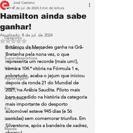
José Caetano
Geral
7 de jul. de 2024
3 min de leitura
Hamilton ainda sabe
Ao Volante
ganhar!
Teste
Atualizado:
8 de jul. de 2024
Desporto
Avaliado com NaN de 5 estrelas.
Britânico da Mercedes ganha na Grã-
Tecnologia e Lifestyle
Bretanha pela nona vez, o que 
Superdesportivos
representa um recorde (mais um!), 
Híbridos
soma a 104.ª vitória na Fórmula 1 e, 
sobretudo, acaba o jejum que iniciou 
Reportagem
depois da ronda 21 do Mundial de 
Insólito
2021, na Arábia Saudita. Piloto mais 
bem-sucedido na história da categoria 
Alfa Romeo
mais importante do desporto 
Kia
automóvel esteve 945 dias (e 56 
corridas) sem comemorar triunfos. Em 
Lexus
Silverstone, após a bandeira de xadrez, 
Mazda
chorou!...