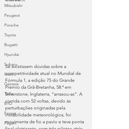
Mitsubishi
Peugeot
Porsche
Toyota
Bugatti
Hyundai
Subaru
Se existissem dúvidas sobre a 
competitividade atual no Mundial de 
Isuzu
Fórmula 1, a edição 75 do Grande 
Genesis
Prémio da Grã-Bretanha, 58.ª em 
Tesla
Silverstone, Inglaterra, “arrasou-as”. A 
corrida com 52 voltas, devido às 
BYD
perturbações originadas pela 
Ferrari
instabilidade meteorológica, foi 
movimenta de fio a pavio e teve ponta 
Pagani
final eletrizante, com três pilotos atrás 