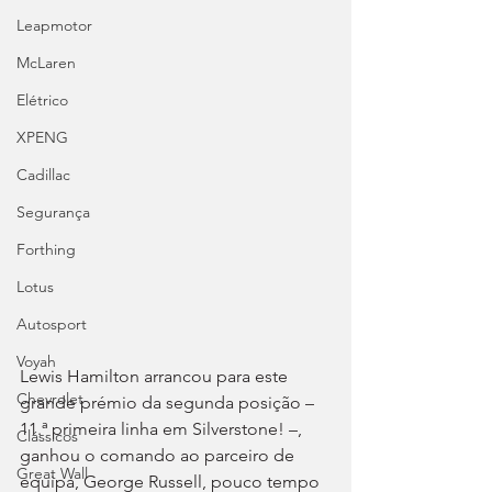
Leapmotor
McLaren
Elétrico
XPENG
Cadillac
Segurança
Forthing
Lotus
Autosport
Voyah
Lewis Hamilton arrancou para este 
Chevrolet
grande prémio da segunda posição – 
11.ª primeira linha em Silverstone! –, 
Clássicos
ganhou o comando ao parceiro de 
Great Wall
equipa, George Russell, pouco tempo 