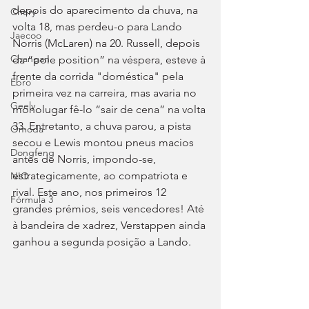
depois do aparecimento da chuva, na 
Chery
volta 18, mas perdeu-o para Lando 
Jaecoo
Norris (McLaren) na 20. Russell, depois 
Changan
da “pole position” na véspera, esteve à 
frente da corrida "doméstica" pela 
Ebro
primeira vez na carreira, mas avaria no 
Geely
monolugar fê-lo “sair de cena” na volta 
33. Entretanto, a chuva parou, a pista 
Omoda
secou e Lewis montou pneus macios 
Dongfeng
antes de Norris, impondo-se, 
estrategicamente, ao compatriota e 
NIO
rival. Este ano, nos primeiros 12 
Fórmula 3
grandes prémios, seis vencedores! Até 
à bandeira de xadrez, Verstappen ainda 
ganhou a segunda posição a Lando.