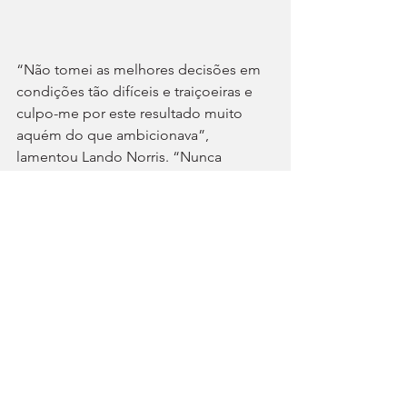
“Não tomei as melhores decisões em 
condições tão difíceis e traiçoeiras e 
culpo-me por este resultado muito 
aquém do que ambicionava”, 
lamentou Lando Norris. “Nunca 
tivemos o ritmo dos Mercedes, mas 
acertámos na estratégia e tenho de 
sentir-me muito satisfeito com o 
resultado, disse Max Verstappen, que 
ganhou três pontos ao britânico da 
McLaren, por isso passando a dispor 
de vantagem ainda mais confortável na 
classificação do Mundial de Pilotos.