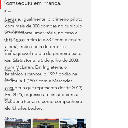
conseguiu em França. 
Cupra
Fiat
Lewis é, igualmente, o primeiro piloto 
Renault
com mais de 300 corridas no currículo 
Resistência
a comemorar uma vitória, no caso a 
104.ª da carreira (e a 83.ª com a equipa 
Velocidade
alemã), mão cheia de proezas 
Ralis
inimaginável no dia do primeiro êxito 
em Silverstone, a 6 de julho de 2008, 
Fórmula 1
num McLaren. Em Inglaterra, o 
Mercado
britânico alcançou o 199.º pódio na 
Audi
Fórmula 1 (150.º com a Mercedes, 
escuderia que representa desde 2013). 
Xiaomi
Em 2025, regresso ao circuito com a 
Mini
Scuderia Ferrari e como companheiro 
de Charles Leclerc.
Honda
Abarth