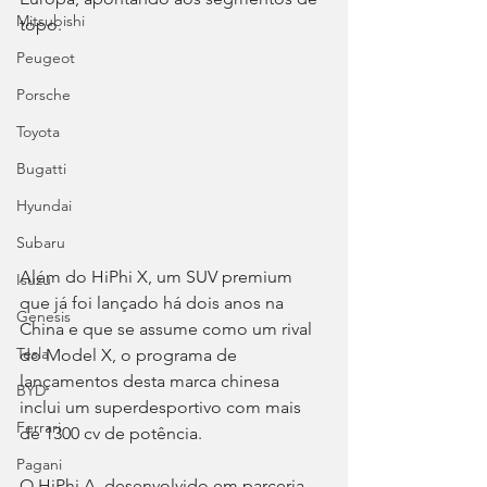
Mitsubishi
topo. 
Peugeot
Porsche
Toyota
Bugatti
Hyundai
Subaru
Além do HiPhi X, um SUV premium 
Isuzu
que já foi lançado há dois anos na 
Genesis
China e que se assume como um rival 
Tesla
do Model X, o programa de 
lançamentos desta marca chinesa 
BYD
inclui um superdesportivo com mais 
Ferrari
de 1300 cv de potência. 
Pagani
O HiPhi A, desenvolvido em parceria 