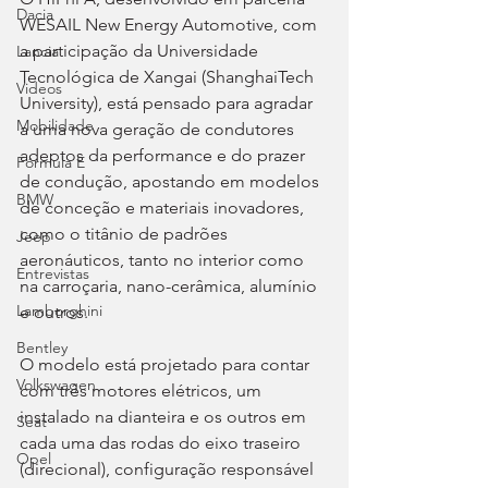
Dacia
WESAIL New Energy Automotive, com 
a participação da Universidade 
Lancia
Tecnológica de Xangai (ShanghaiTech 
Videos
University), está pensado para agradar 
Mobilidade
a uma nova geração de condutores 
adeptos da performance e do prazer 
Fórmula E
de condução, apostando em modelos 
BMW
de conceção e materiais inovadores, 
como o titânio de padrões 
Jeep
aeronáuticos, tanto no interior como 
Entrevistas
na carroçaria, nano-cerâmica, alumínio 
Lamborghini
e outros. 
Bentley
O modelo está projetado para contar 
Volkswagen
com três motores elétricos, um 
instalado na dianteira e os outros em 
Seat
cada uma das rodas do eixo traseiro 
Opel
(direcional), configuração responsável 