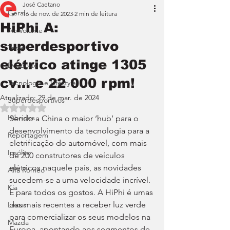
José Caetano
Geral
16 de nov. de 2023
2 min de leitura
HiPhi A:
Ao Volante
superdesportivo
Teste
elétrico atinge 1305
Desporto
cv… e 22 000 rpm!
Tecnologia e Lifestyle
Atualizado:
29 de mar. de 2024
Superdesportivos
Avaliado com NaN de 5 estrelas.
Híbridos
Sendo a China o maior ‘hub’ para o 
desenvolvimento da tecnologia para a 
Reportagem
eletrificação do automóvel, com mais 
Insólito
de 200 construtores de veículos 
elétricos naquele país, as novidades 
Alfa Romeo
sucedem-se a uma velocidade incrível. 
Kia
E para todos os gostos. A HiPhi é umas 
das mais recentes a receber luz verde 
Lexus
para comercializar os seus modelos na 
Mazda
Europa, apontando aos segmentos de 