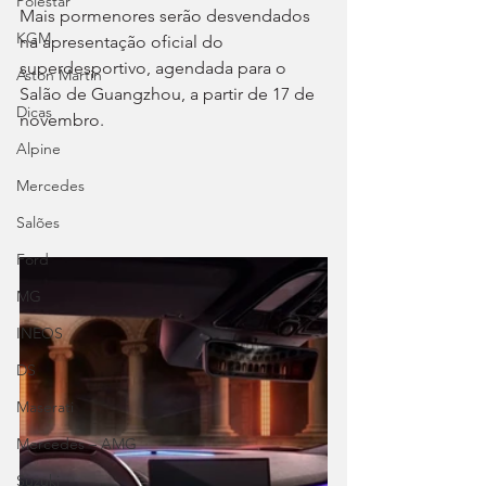
Polestar
Mais pormenores serão desvendados 
KGM
na apresentação oficial do 
superdesportivo, agendada para o 
Aston Martin
Salão de Guangzhou, a partir de 17 de 
Dicas
novembro.
Alpine
Mercedes
Salões
Ford
MG
INEOS
DS
Maserati
Mercedes – AMG
Suzuki