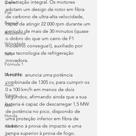
pela tração integral. Os motores 
Cupra
adotam um design de rotor em fibra 
Fiat
de carbono de ultra-alta velocidade, 
Renault
capaz de atingir 22 000 rpm durante um 
período de mais de 30 minutos (quase 
Resistência
o dobro do que um carro de F1 
Velocidade
moderno consegue!), auxiliado por 
uma tecnologia de refrigeração 
Ralis
inovadora. 
Fórmula 1
Mercado
A HiPHi  anuncia uma potência 
combinada de 1305 cv, para cumprir os 
Audi
0 a 100 km/h em menos de dois 
Xiaomi
segundos, afirmando ainda que a sua 
bateria é capaz de descarregar 1,5 MW 
Mini
de potência no pico, dispondo de 
Honda
uma proteção inferior em fibra de 
carbono à prova de impacto e uma 
Abarth
tampa superior à prova de fogo.