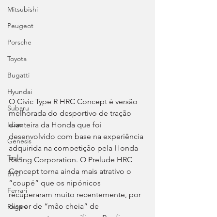
Mitsubishi
Peugeot
Porsche
Toyota
Bugatti
Hyundai
O Civic Type R HRC Concept é versão 
Subaru
melhorada do desportivo de tração 
dianteira da Honda que foi 
Isuzu
desenvolvido com base na experiência 
Genesis
adquirida na competição pela Honda 
Tesla
Racing Corporation. O Prelude HRC 
Concept torna ainda mais atrativo o 
BYD
“coupé” que os nipónicos 
Ferrari
recuperaram muito recentemente, por 
dispor de “mão cheia” de 
Pagani