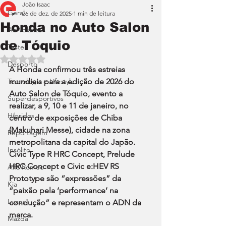
João Isaac
Geral
26 de dez. de 2025
1 min de leitura
Honda no Auto Salon
Ao Volante
de Tóquio
Teste
Avaliado com NaN de 5 estrelas.
Desporto
A Honda confirmou três estreias 
Tecnologia e Lifestyle
mundiais para a edição de 2026 do 
Auto Salon de Tóquio, evento a 
Superdesportivos
realizar, a 9, 10 e 11 de janeiro, no 
Híbridos
centro de exposições de Chiba 
(Makuhari Messe), cidade na zona 
Reportagem
metropolitana da capital do Japão. 
Insólito
Civic Type R HRC Concept, Prelude 
HRC Concept e Civic e:HEV RS 
Alfa Romeo
Prototype são “expressões” da 
Kia
“paixão pela ‘performance’ na 
Lexus
condução” e representam o ADN da 
marca.
Mazda