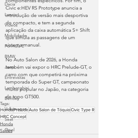
componentes específicos. Por fim, o 
Dacia
Civic e:HEV RS Prototype anuncia a 
Lancia
introdução de versão mais desportiva 
do compacto, e tem a segunda 
Videos
aplicação da caixa automática S+ Shift 
Mobilidade
que simula as passagens de um 
sistema manual.
Fórmula E
BMW
No Auto Salon de 2026, a Honda 
também vai expor o HRC Prelude-GT, o 
Jeep
carro com que competirá na próxima 
Entrevistas
temporada do Super GT, campeonato 
Lamborghini
muito popular no Japão, na categoria 
de topo GT500.
Bentley
Tags:
Volkswagen
Honda
Prelude
Auto Salon de Tóquio
Civic Type R
HRC Concept
Seat
Honda
Opel
Salões