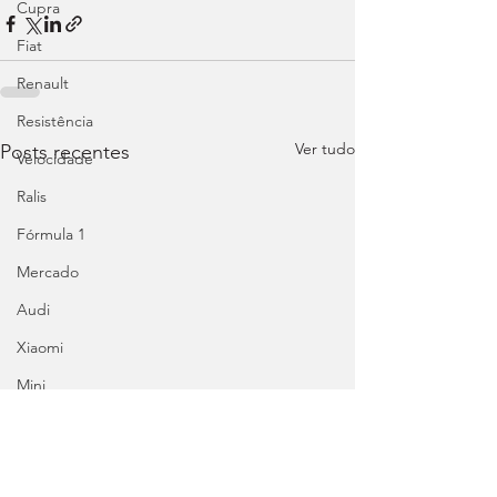
Cupra
Fiat
Renault
Resistência
Ver tudo
Posts recentes
Velocidade
Ralis
Fórmula 1
Mercado
Audi
Xiaomi
Mini
Honda
Abarth