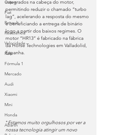
integrados na cabeça do motor, 
Cupra
permitindo reduzir o chamado “turbo 
Fiat
lag”, acelerando a resposta do mesmo 
Renault
e beneficiando a entrega de binário 
logo a partir dos baixos regimes. O 
Resistência
motor “HR13” é fabricado na fábrica 
Velocidade
da Horse Technologies em Valladolid, 
Espanha.
Ralis
Fórmula 1
Mercado
Audi
Xiaomi
Mini
Honda
"
Estamos muito orgulhosos por ver a 
Abarth
nossa tecnologia atingir um novo 