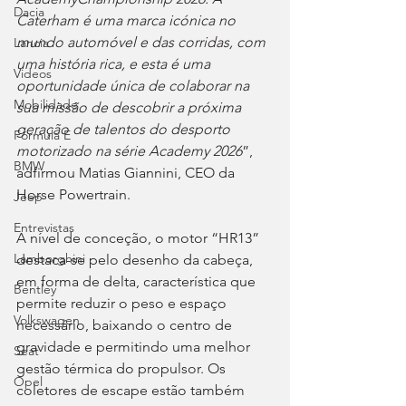
Dacia
Caterham é uma marca icónica no 
mundo automóvel e das corridas, com 
Lancia
uma história rica, e esta é uma 
Videos
oportunidade única de colaborar na 
Mobilidade
sua missão de descobrir a próxima 
geração de talentos do desporto 
Fórmula E
motorizado na série Academy 2026
”, 
BMW
adfirmou Matias Giannini, CEO da 
Horse Powertrain.
Jeep
Entrevistas
A nível de conceção, o motor “HR13” 
Lamborghini
destaca-se pelo desenho da cabeça, 
em forma de delta, característica que 
Bentley
permite reduzir o peso e espaço 
Volkswagen
necessário, baixando o centro de 
gravidade e permitindo uma melhor 
Seat
gestão térmica do propulsor. Os 
Opel
coletores de escape estão também 