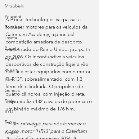
Mitsubishi
Peugeot
A Horse Technologies vai passar a 
fornecer motores para os veículos da 
Porsche
Caterham Academy, a principal 
Toyota
competição amadora de desporto 
Bugatti
motorizado do Reino Unido, já a partir 
de 2026. Os inconfundíveis veículos 
Hyundai
desportivos de construção ligeira vão 
Subaru
passar a estar equipados com o motor 
“HR13”, sobrealimentado, com 1.3 
Isuzu
litros de cilindrada. O propulsor de 
Genesis
quatro cilindros, com injeção direta, 
Tesla
disponibiliza 132 cavalos de potência e 
um binário máximo de 176 Nm.
BYD
Ferrari
"
É um privilégio para nós fornecer o 
nosso motor ‘HR13’ para o Caterham 
Pagani
AcademyChampionship 2026. A 