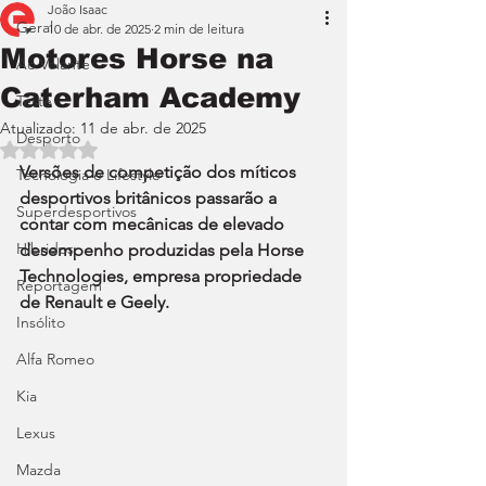
João Isaac
Geral
10 de abr. de 2025
2 min de leitura
Motores Horse na
Ao Volante
Caterham Academy
Teste
Atualizado:
11 de abr. de 2025
Desporto
Avaliado com NaN de 5 estrelas.
Versões de competição dos míticos 
Tecnologia e Lifestyle
desportivos britânicos passarão a 
Superdesportivos
contar com mecânicas de elevado 
Híbridos
desempenho produzidas pela Horse 
Technologies, empresa propriedade 
Reportagem
de Renault e Geely.
Insólito
Alfa Romeo
Kia
Lexus
Mazda