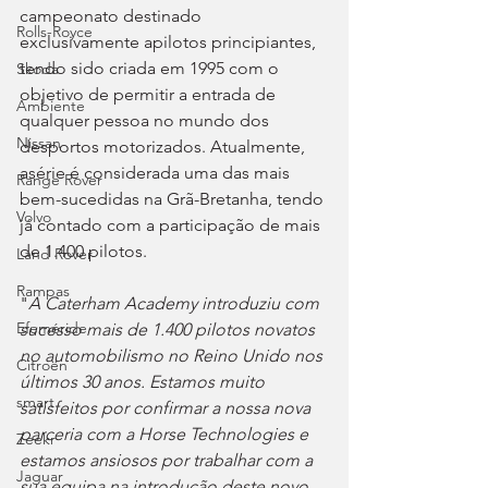
campeonato destinado 
Rolls-Royce
exclusivamente apilotos principiantes, 
tendo sido criada em 1995 com o 
Skoda
objetivo de permitir a entrada de 
Ambiente
qualquer pessoa no mundo dos 
Nissan
desportos motorizados. Atualmente, 
asérie é considerada uma das mais 
Range Rover
bem-sucedidas na Grã-Bretanha, tendo 
Volvo
já contado com a participação de mais 
de 1.400 pilotos.
Land Rover
Rampas
"
A Caterham Academy introduziu com 
Efeméride
sucesso mais de 1.400 pilotos novatos 
no automobilismo no Reino Unido nos 
Citroën
últimos 30 anos. Estamos muito 
smart
satisfeitos por confirmar a nossa nova 
parceria com a Horse Technologies e 
Zeekr
estamos ansiosos por trabalhar com a 
Jaguar
sua equipa na introdução deste novo 