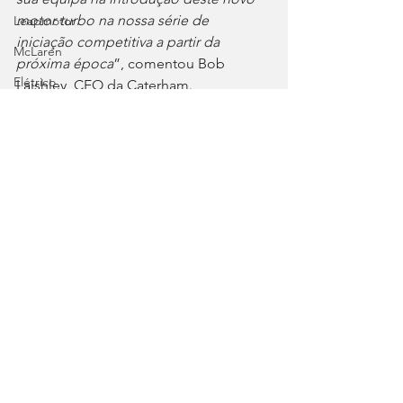
motor turbo na nossa série de 
Leapmotor
iniciação competitiva a partir da 
McLaren
próxima época
”, comentou Bob 
Elétrico
Laishley, CEO da Caterham.
Tags:
XPENG
HORSE
Caterham Academy
Cadillac
Mercado
Segurança
Forthing
Lotus
Autosport
Ver tudo
Posts recentes
Voyah
Chevrolet
Clássicos
Great Wall