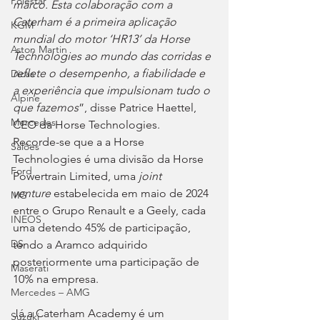
Polestar
marco. Esta colaboração com a 
Caterham é a primeira aplicação 
KGM
mundial do motor ‘HR13’ da Horse 
Aston Martin
Technologies ao mundo das corridas e 
reflete o desempenho, a fiabilidade e 
Dicas
a experiência que impulsionam tudo o 
Alpine
que fazemos
”, disse Patrice Haettel, 
Mercedes
CEO da Horse Technologies.
Recorde-se que a a Horse 
Salões
Technologies é uma divisão da Horse 
Ford
Powertrain Limited, uma 
joint 
venture
 estabelecida em maio de 2024 
MG
entre o Grupo Renault e a Geely, cada 
INEOS
uma detendo 45% de participação, 
DS
tendo a Aramco adquirido 
posteriormente uma participação de 
Maserati
10% na empresa.
Mercedes – AMG
Já a Caterham Academy é um 
Suzuki