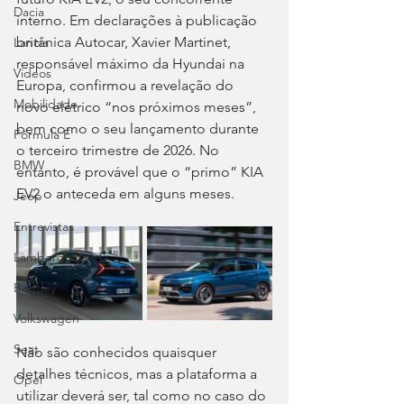
Dacia
interno. Em declarações à publicação 
britânica Autocar, Xavier Martinet, 
Lancia
responsável máximo da Hyundai na 
Videos
Europa, confirmou a revelação do 
Mobilidade
novo elétrico “nos próximos meses”, 
bem como o seu lançamento durante 
Fórmula E
o terceiro trimestre de 2026. No 
BMW
entanto, é provável que o “primo” KIA 
EV2 o anteceda em alguns meses.
Jeep
Entrevistas
Lamborghini
Bentley
Volkswagen
Seat
Não são conhecidos quaisquer 
detalhes técnicos, mas a plataforma a 
Opel
utilizar deverá ser, tal como no caso do 