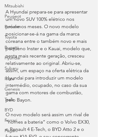
Mitsubishi
A Hyundai prepara-se para apresentar 
Peugeot
um novo SUV 100% elétrico nos 
próximos meses. O novo modelo 
Porsche
posicionar-se-á na gama da marca 
Toyota
coreana entre o também novo e mais 
Bugatti
pequeno Inster e o Kauai, modelo que, 
nesta mais recente geração, cresceu 
Hyundai
relativamente ao original. Abriu-se, 
Subaru
assim, um espaço na oferta elétrica da 
Hyundai para introduzir um modelo 
Isuzu
intermédio, ocupado, no caso da sua 
Genesis
gama com motores de combustão, 
Tesla
pelo Bayon.
BYD
O novo modelo será assim um rival de 
Ferrari
“nomes a bateria” como o Volvo EX30, 
o Renault 4 E-Tech, o BYD Atto 2 e o 
Pagani
futuro KIA EV2, o seu concorrente 