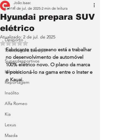
João Isaac
Geral
1 de jul. de 2025
2 min de leitura
Hyundai prepara SUV
Ao Volante
elétrico
Teste
Atualizado:
2 de jul. de 2025
Desporto
Avaliado com NaN de 5 estrelas.
Fabricante sul-coreano está a trabalhar 
Tecnologia e Lifestyle
no desenvolvimento de automóvel 
Superdesportivos
100% elétrico novo. O plano da marca 
Híbridos
é posicioná-lo na gama entre o Inster e 
o Kauai.
Reportagem
Insólito
Alfa Romeo
Kia
Lexus
Mazda