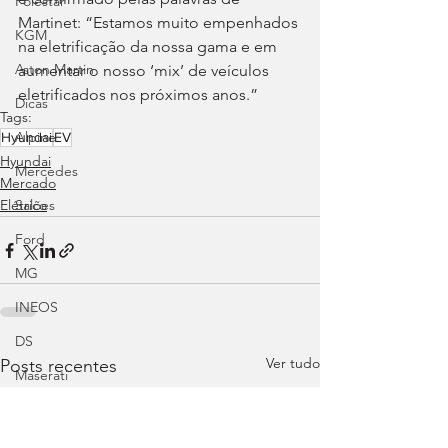
Polestar
Martinet: “Estamos muito empenhados 
KGM
na eletrificação da nossa gama e em 
Aston Martin
aumentar o nosso ‘mix’ de veículos 
eletrificados nos próximos anos.”
Dicas
Tags:
Alpine
Hyundai
EV
Hyundai
Mercedes
Mercado
Elétrico
Salões
Ford
MG
INEOS
DS
Ver tudo
Posts recentes
Maserati
Mercedes – AMG
Suzuki