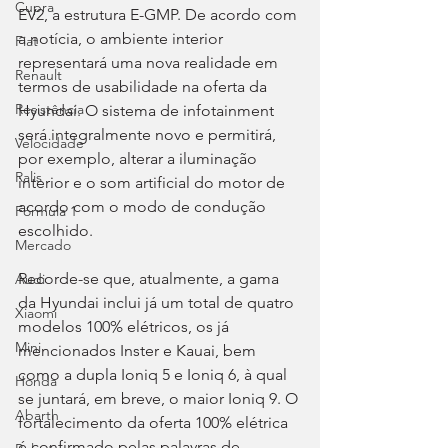
Cupra
EV2, a estrutura E-GMP. De acordo com 
a notícia, o ambiente interior 
Fiat
representará uma nova realidade em 
Renault
termos de usabilidade na oferta da 
Resistência
Hyundai. O sistema de infotainment 
será integralmente novo e permitirá, 
Velocidade
por exemplo, alterar a iluminação 
Ralis
interior e o som artificial do motor de 
acordo com o modo de condução 
Fórmula 1
escolhido.
Mercado
Recorde-se que, atualmente, a gama 
Audi
da Hyundai inclui já um total de quatro 
Xiaomi
modelos 100% elétricos, os já 
Mini
mencionados Inster e Kauai, bem 
como a dupla Ioniq 5 e Ioniq 6, à qual 
Honda
se juntará, em breve, o maior Ioniq 9. O 
Abarth
fortalecimento da oferta 100% elétrica 
é confirmado pelas palavras de 