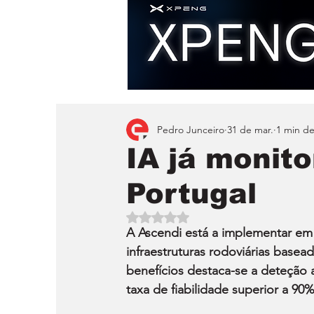
Pedro Junceiro
31 de mar.
1 min de
IA já monit
Portugal
Avaliado com NaN de 5 estrelas.
A Ascendi está a implementar em
infraestruturas rodoviárias baseado
benefícios destaca-se a deteção 
taxa de fiabilidade superior a 90%