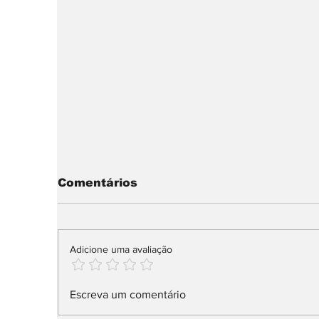
Comentários
Adicione uma avaliação
Primeiro Ferrari Luce
C
Escreva um comentário
vai a leilão
M