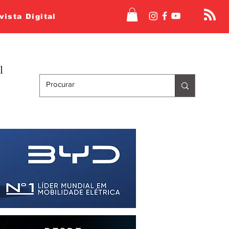
vista Digital
l