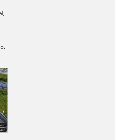
l, 
o, 