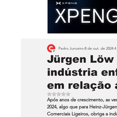
Pedro Junceiro
8 de out. de 2024
4
Jürgen Löw 
indústria en
em relação 
Avaliado com NaN de 5 estrelas.
Após anos de crescimento, as ve
2024, algo que para Heinz-Jürgen
Comerciais Ligeiros, obriga a ind