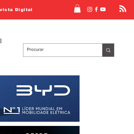
vista Digital
l