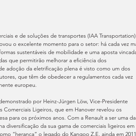
ciais e de soluções de transportes (IAA Transportation)
vou o excelente momento para o setor: há cada vez ma
ormas sustentáveis de mobilidade e uma aposta vincad
as que permitirão melhorar a eficiência dos 
de adoção da eletrificação plena é visto como um dos 
trutores, que têm de obedecer a regulamentos cada vez 
inente europeu.
demonstrado por Heinz-Jürgen Löw, Vice-Presidente 
os Comerciais Ligeiros, que em Hanover revelou os 
esa para os próximos anos. Com a Renault a ser uma da
a diversificação da sua gama de comerciais ligeiros em 
omo “herança” o legado do Kangoo Z.E. ainda em 2011)