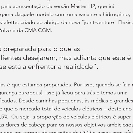
pela apresentação da versão Master H2, que irá 
gama daquele modelo com uma variante a hidrogénio, 
fette, criado ao abrigo da nova “joint-venture” Flexis,
a Volvo e da CMA CGM.
á preparada para o que as 
lientes desejarem, mas adianta que este é 
está a enfrentar a realidade”.
ias é que estamos preparados. Por isso, quando se fala 
ança europeus], isso já ficou para trás e temos uma 
ficados. Desde carrinhas pequenas, às médias e grandes
 que o mercado total de veículos elétricos – deste ano
,5%. Ou seja, a proporção de veículos elétricos é super 
mas dores de cabeça para os nossos objetivos ambiciosos
o ano em termos de emissões de CO2 e gases com efei