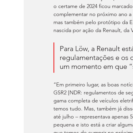
o certame de 2024 ficou marcado 
complementar no próximo ano a 
mas também pelo protótipo da Esta
nascida por ação da Renault, d
Para Löw, a Renault est
regulamentações e os c
um momento em que “se 
“Em primeiro lugar, as boas notíc
GSR2 [NDR: regulamentos de segur
gama completa de veículos eletri
temos tudo. Mas, também já disse
até julho – representava apenas 5
pequena e isto está a criar algu
que temos de cumprir no próxim