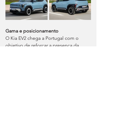
Gama e posicionamento 
O Kia EV2 chega a Portugal com o 
objetivo de reforçar a presença da 
marca no segmento dos automóveis 
elétricos concorrentes no segmento B. 
A Astara aponta para a venda de cerca 
de 500 unidades até ao final do ano.
A gama inicia-se nos 32.250 € do EV2 
Urban, que inclui faróis Full LED, jantes 
de aço de 16’’, ar condicionado 
automático, câmara traseira e sensores 
de estacionamento, entre (muitos) 
outros elementos. Seguem-se os EV2 
Dynamic (a partir de 34.000 €) e Drive 