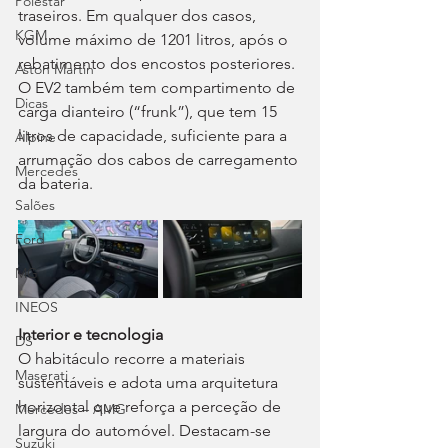
Polestar
traseiros. Em qualquer dos casos, 
KGM
volume máximo de 1201 litros, após o 
rebatimento dos encostos posteriores. 
Aston Martin
O EV2 também tem compartimento de 
Dicas
carga dianteiro (“frunk”), que tem 15 
litros de capacidade, suficiente para a 
Alpine
arrumação dos cabos de carregamento 
Mercedes
da bateria.
Salões
Ford
MG
INEOS
Interior e tecnologia
DS
O habitáculo recorre a materiais 
Maserati
sustentáveis e adota uma arquitetura 
horizontal que reforça a perceção de 
Mercedes – AMG
largura do automóvel. Destacam-se 
Suzuki