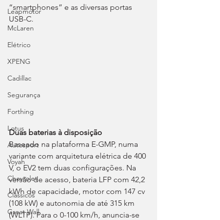
“smartphones” e as diversas portas 
Leapmotor
USB-C.
McLaren
Elétrico
XPENG
Cadillac
Segurança
Forthing
Lotus
Duas baterias à disposição
Baseado na plataforma E-GMP, numa 
Autosport
variante com arquitetura elétrica de 400 
Voyah
V, o EV2 tem duas configurações. Na 
Chevrolet
versão de acesso, bateria LFP com 42,2 
kWh de capacidade, motor com 147 cv 
Clássicos
(108 kW) e autonomia de até 315 km 
Great Wall
(WLTP). Para o 0-100 km/h, anuncia-se 