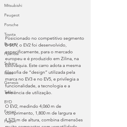
Mitsubishi
Peugeot
Porsche
Toyota
Posicionado no competitivo segmento 
Bugatti
B-SUV, o EV2 foi desenvolvido, 
especificamente, para o mercado 
Hyundai
europeu e é produzido em Zilina, na 
Subaru
Eslováquia. Este carro adota a mesma 
filosofia de “design” utilizada pela 
Isuzu
marca no EV3 e no EV5, e privilegia a 
Genesis
funcionalidade, a tecnologia e a 
Tesla
eficiência de utilização.
BYD
O EV2, medindo 4,060 m de 
Ferrari
comprimento, 1,800 m de largura e 
1,575 m de altura, combina dimensões 
Pagani
muito compactas com versatilidade 