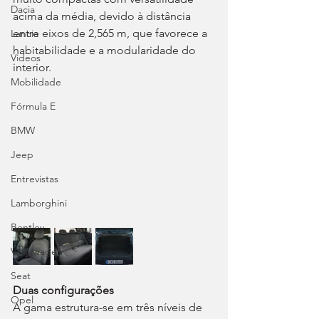
Dacia
acima da média, devido à distância 
entre eixos de 2,565 m, que favorece a 
Lancia
habitabilidade e a modularidade do 
Videos
interior.
Mobilidade
Fórmula E
BMW
Jeep
Entrevistas
Lamborghini
Bentley
Volkswagen
Seat
Duas configurações
Opel
A gama estrutura-se em três níveis de 