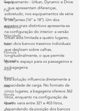
Cupra
equipamento - Urban, Dynamic e Drive 
-, que apresentam diferenças, 
Fiat
sobretudo, nos equipamentos de série 
Renault
e nas jantes (16’’ e 18’’). Um dos 
aspetos mais distintivos apresenta-se 
Resistência
na configuração do interior: a versão 
Velocidade
Urban está limitada a quatro lugares, 
com dois bancos traseiros individuais 
Ralis
que deslizam sobre calhas, 
Fórmula 1
longitudinalmente, o que permite 
Mercado
ajustar o espaço para os passageiros e 
na bagageira.
Audi
Xiaomi
Esta solução influencia diretamente a 
capacidade de carga. No formato de 
Mini
cinco lugares, a bagageira oferece 362 
Honda
litros, enquanto na configuração de 
Abarth
quatro varia entre 321 e 403 litros, 
dependendo da posição dos bancos 