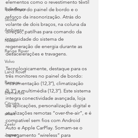
elementos como o revestimento têxtil 
Rolls-Royce
contínuo do painel de bordo e o 
reforço da insonorização. Atrás do 
Skoda
volante de dois braços, na coluna da 
Ambiente
direção, patilhas para comando da 
intensidade do sistema de 
Nissan
regeneração de energia durante as 
Range Rover
desacelerações e travagens.
Volvo
Tecnologicamente, destaque para os 
Land Rover
três monitores no painel de bordo: 
Rampas
instrumentação (12,3’’), climatização 
(5,3’’) e multimédia (12,3’’). Este sistema 
Efeméride
integra conectividade avançada, loja 
Citroën
de aplicações, personalização digital e 
atualizações remotas “over-the-air”, e é 
smart
compatível sem fios com Android 
Zeekr
Auto e Apple CarPlay. Somam-se o 
Jaguar
carregamento “wireless” para 