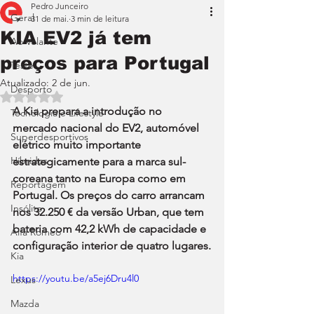
Pedro Junceiro
Geral
31 de mai.
3 min de leitura
KIA EV2 já tem
Ao Volante
preços para Portugal
Teste
Atualizado:
2 de jun.
Desporto
Avaliado com NaN de 5 estrelas.
A Kia prepara a introdução no 
Tecnologia e Lifestyle
mercado nacional do EV2, automóvel 
Superdesportivos
elétrico muito importante 
Híbridos
estrategicamente para a marca sul-
coreana tanto na Europa como em 
Reportagem
Portugal. Os preços do carro arrancam 
Insólito
nos 32.250 € da versão Urban, que tem 
bateria com 42,2 kWh de capacidade e 
Alfa Romeo
configuração interior de quatro lugares.
Kia
https://youtu.be/a5ej6Dru4l0
Lexus
Mazda