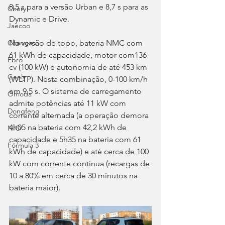
8,5 s para a versão Urban e 8,7 s para as 
Chery
Dynamic e Drive.
Jaecoo
Changan
Na versão de topo, bateria NMC com 
61 kWh de capacidade, motor com136 
Ebro
cv (100 kW) e autonomia de até 453 km 
Geely
(WLTP). Nesta combinação, 0-100 km/h 
em 9,5 s. O sistema de carregamento 
Omoda
admite potências até 11 kW com 
Dongfeng
corrente alternada (a operação demora 
4h05 na bateria com 42,2 kWh de 
NIO
capacidade e 5h35 na bateria com 61 
Fórmula 3
kWh de capacidade) e até cerca de 100 
kW com corrente contínua (recargas de 
10 a 80% em cerca de 30 minutos na 
bateria maior).