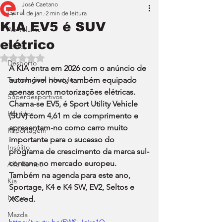
José Caetano
Geral
4 de jan.
2 min de leitura
KIA EV5 é SUV
Ao Volante
elétrico
Teste
Avaliado com NaN de 5 estrelas.
Desporto
A KIA entra em 2026 com o anúncio de 
Tecnologia e Lifestyle
automóvel novo, também equipado 
apenas com motorizações elétricas. 
Superdesportivos
Chama-se EV5, é Sport Utility Vehicle 
Híbridos
(SUV) com 4,61 m de comprimento e 
apresentam-no como carro muito 
Reportagem
importante para o sucesso do 
Insólito
programa de crescimento da marca sul-
coreana no mercado europeu. 
Alfa Romeo
Também na agenda para este ano, 
Kia
Sportage, K4 e K4 SW, EV2, Seltos e 
Lexus
XCeed.
Mazda