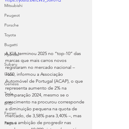
https://youtu.be/EWS_Joiro1Q
Mitsubishi
Peugeot
Porsche
Toyota
Bugatti
A KIA terminou 2025 no “top-10” das 
Hyundai
marcas que mais carros novos 
Subaru
registaram no mercado nacional – 
7650, informou a Associação 
Isuzu
Automóvel de Portugal (ACAP), o que 
Genesis
representa aumento de 2% na 
Tesla
comparação 2024, mesmo se o 
crescimento na procurou corresponde 
BYD
a diminuição pequena na quota de 
Ferrari
mercado, de 3,58% para 3,40% –, mas 
tem a ambição de progredir nas 
Pagani