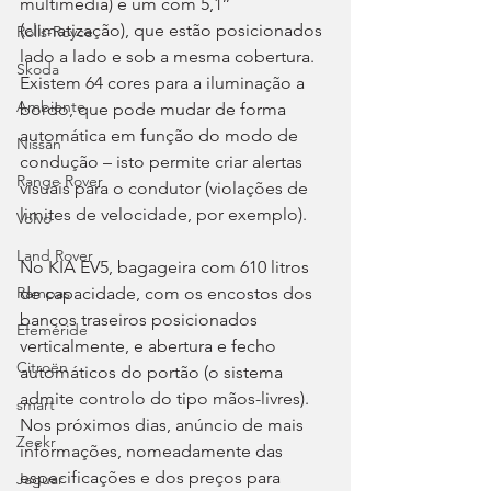
multimédia) e um com 5,1’’ 
(climatização), que estão posicionados 
Rolls-Royce
lado a lado e sob a mesma cobertura. 
Skoda
Existem 64 cores para a iluminação a 
Ambiente
bordo, que pode mudar de forma 
automática em função do modo de 
Nissan
condução – isto permite criar alertas 
Range Rover
visuais para o condutor (violações de 
limites de velocidade, por exemplo).
Volvo
Land Rover
No KIA EV5, bagageira com 610 litros 
de capacidade, com os encostos dos 
Rampas
bancos traseiros posicionados 
Efeméride
verticalmente, e abertura e fecho 
Citroën
automáticos do portão (o sistema 
admite controlo do tipo mãos-livres). 
smart
Nos próximos dias, anúncio de mais 
Zeekr
informações, nomeadamente das 
especificações e dos preços para 
Jaguar