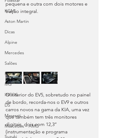
Polestar
pequena e outra com dois motores e 
KGM
tração integral.
Aston Martin
Dicas
Alpine
Mercedes
Salões
Ford
MG
O interior do EV5, sobretudo no painel 
INEOS
de bordo, recorda-nos o EV9 e outros 
DS
carros novos na gama da KIA, uma vez 
Maserati
que também tem três monitores 
digitais, dois com 12,3’’ 
Mercedes – AMG
(instrumentação e programa 
Suzuki