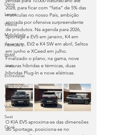
vendas para 10.000 viaturas/ano até 
Dacia
2028, para ficar com “fatia” de 5% das 
Lancia
matrículas no nosso País, ambição 
apoiada por ofensiva surpreendente 
Videos
de produtos. Na agenda para 2026, 
Mobilidade
Sportage e EV5 em janeiro, K4 em 
fevereiro, EV2 e K4 SW em abril, Seltos 
Fórmula E
em junho e XCeed em julho. 
BMW
Finalizado o plano, na gama, nove 
viaturas híbridas e térmicas, duas 
Jeep
híbridas Plug-In e nove elétricas.
Entrevistas
Lamborghini
Bentley
Volkswagen
Seat
O KIA EV5 aproxima-se das dimensões 
Opel
do Sportage, posiciona-se no 