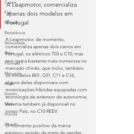
Cupra
A Leapmotor, comercializa 
Fiat
apenas dois modelos em 
Portugal
Renault
Resistência
A Leapmotor, de momento, 
Velocidade
comercializa apenas dois carros em 
Ralis
Portugal, os elétricos T03 e C10, mas 
tem gama bastante mais numerosa no 
Fórmula 1
mercado chinês, que inclui, também, 
Mercado
os modelos B01, C01, C11 e C16, 
alguns deles disponíveis com 
Audi
motorizações híbridas equipadas com 
Xiaomi
tecnologia de extensor de autonomia, 
Mini
sistema também já disponível no 
nosso País, no C10 REEV.
Honda
Abarth
O momento positivo da marca 
originou revisão da meta de vendas 