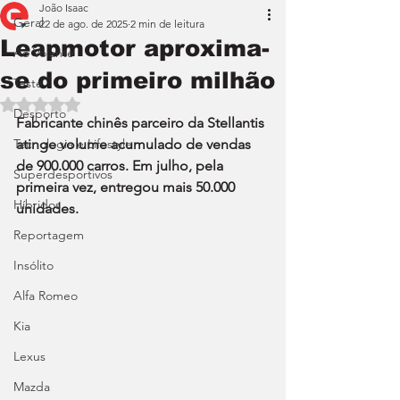
João Isaac
Geral
22 de ago. de 2025
2 min de leitura
Leapmotor aproxima-
Ao Volante
se do primeiro milhão
Teste
Avaliado com NaN de 5 estrelas.
Desporto
Fabricante chinês parceiro da Stellantis 
Tecnologia e Lifestyle
atinge volume acumulado de vendas 
de 900.000 carros. Em julho, pela 
Superdesportivos
primeira vez, entregou mais 50.000 
Híbridos
unidades.
Reportagem
Insólito
Alfa Romeo
Kia
Lexus
Mazda