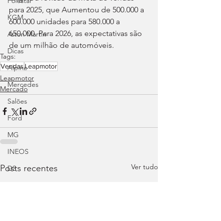
Polestar
para 2025, que Aumentou de 500.000 a 
KGM
600.000 unidades para 580.000 a 
650.000. Para 2026, as expectativas são 
Aston Martin
de um milhão de automóveis.
Dicas
Tags:
Vendas
Leapmotor
Alpine
Leapmotor
Mercedes
Mercado
Salões
Ford
MG
INEOS
Ver tudo
Posts recentes
DS
Maserati
Mercedes – AMG
Suzuki