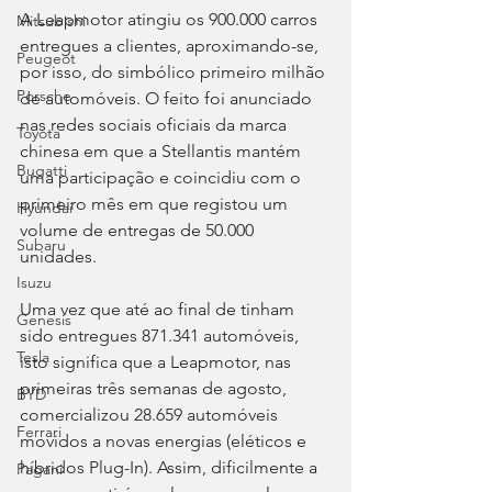
A Leapmotor atingiu os 900.000 carros 
Mitsubishi
entregues a clientes, aproximando-se, 
Peugeot
por isso, do simbólico primeiro milhão 
Porsche
de automóveis. O feito foi anunciado 
nas redes sociais oficiais da marca 
Toyota
chinesa em que a Stellantis mantém 
Bugatti
uma participação e coincidiu com o 
primeiro mês em que registou um 
Hyundai
volume de entregas de 50.000 
Subaru
unidades.
Isuzu
Uma vez que até ao final de tinham 
Genesis
sido entregues 871.341 automóveis, 
Tesla
isto significa que a Leapmotor, nas 
primeiras três semanas de agosto, 
BYD
comercializou 28.659 automóveis 
Ferrari
movidos a novas energias (eléticos e 
híbridos Plug-In). Assim, dificilmente a 
Pagani