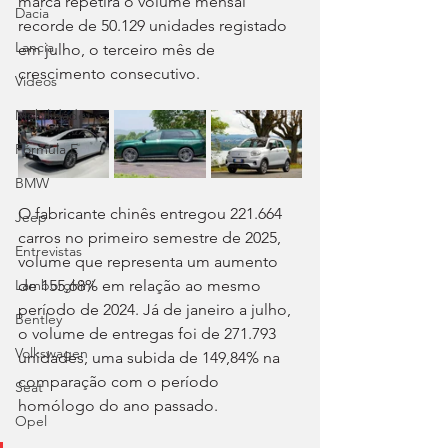
marca repetirá o volume mensal 
Dacia
recorde de 50.129 unidades registado 
Lancia
em julho, o terceiro mês de 
crescimento consecutivo.
Videos
Mobilidade
Fórmula E
BMW
O fabricante chinês entregou 221.664 
Jeep
carros no primeiro semestre de 2025, 
Entrevistas
volume que representa um aumento 
Lamborghini
de 155,68% em relação ao mesmo 
período de 2024. Já de janeiro a julho, 
Bentley
o volume de entregas foi de 271.793 
Volkswagen
unidades, uma subida de 149,84% na 
comparação com o período 
Seat
homólogo do ano passado.
Opel