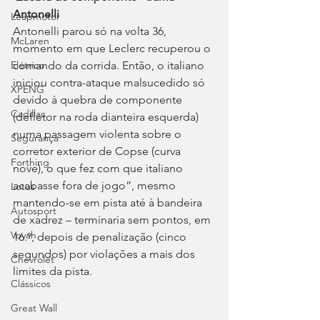
Antonelli
Leapmotor
Antonelli parou só na volta 36, 
McLaren
momento em que Leclerc recuperou o 
comando da corrida. Então, o italiano 
Elétrico
iniciou contra-ataque malsucedido só 
XPENG
devido à quebra de componente 
Cadillac
(defletor na roda dianteira esquerda) 
numa passagem violenta sobre o 
Segurança
corretor exterior de Copse (curva 
Forthing
nove), o que fez com que italiano 
acabasse fora de jogo”, mesmo 
Lotus
mantendo-se em pista até à bandeira 
Autosport
de xadrez – terminaria sem pontos, em 
Voyah
16.º, depois de penalização (cinco 
segundos) por violações a mais dos 
Chevrolet
limites da pista.
Clássicos
Great Wall