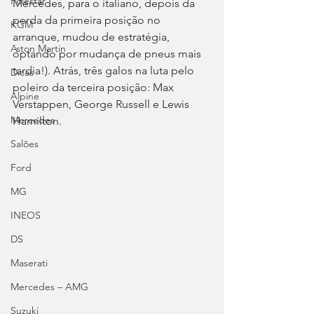
Polestar
Mercedes, para o italiano, depois da 
perda da primeira posição no 
KGM
arranque, mudou de estratégia, 
Aston Martin
optando por mudança de pneus mais 
tardia!). Atrás, três galos na luta pelo 
Dicas
poleiro da terceira posição: Max 
Alpine
Verstappen, George Russell e Lewis 
Mercedes
Hamilton.
Salões
Ford
MG
INEOS
DS
Maserati
Mercedes – AMG
Suzuki