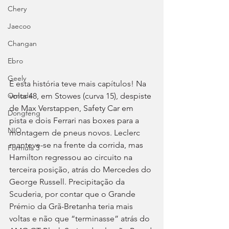
Chery
Jaecoo
Changan
Ebro
Geely
E esta história teve mais capítulos! Na 
volta 48, em Stowes (curva 15), despiste 
Omoda
de Max Verstappen, Safety Car em 
Dongfeng
pista e dois Ferrari nas boxes para a 
NIO
montagem de pneus novos. Leclerc 
manteve-se na frente da corrida, mas 
Fórmula 3
Hamilton regressou ao circuito na 
terceira posição, atrás do Mercedes do 
George Russell. Precipitação da 
Scuderia, por contar que o Grande 
Prémio da Grã-Bretanha teria mais 
voltas e não que “terminasse” atrás do 