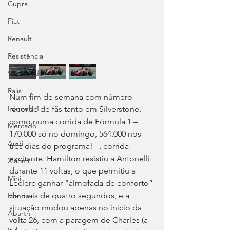
Cupra
Fiat
Renault
Resistência
Velocidade
Ralis
Num fim de semana com número 
Fórmula 1
recorde de fãs tanto em Silverstone, 
como numa corrida de Fórmula 1 – 
Mercado
170.000 só no domingo, 564.000 nos 
Audi
três dias do programa! –, corrida 
excitante. Hamilton resistiu a Antonelli 
Xiaomi
durante 11 voltas, o que permitiu a 
Mini
Leclerc ganhar “almofada de conforto” 
de mais de quatro segundos, e a 
Honda
situação mudou apenas no início da 
Abarth
volta 26, com a paragem de Charles (a 