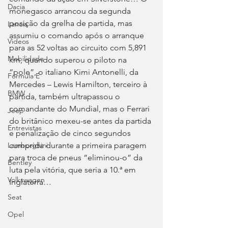
Dacia
monegasco arrancou da segunda 
posição da grelha de partida, mas 
Lancia
assumiu o comando após o arranque 
Videos
para as 52 voltas ao circuito com 5,891 
Mobilidade
km, quando superou o piloto na 
“pole”, o italiano Kimi Antonelli, da 
Fórmula E
Mercedes – Lewis Hamilton, terceiro à 
BMW
partida, também ultrapassou o 
comandante do Mundial, mas o Ferrari 
Jeep
do britânico mexeu-se antes da partida 
Entrevistas
e penalização de cinco segundos 
cumprida durante a primeira paragem 
Lamborghini
para troca de pneus “eliminou-o” da 
Bentley
luta pela vitória, que seria a 10.ª em 
Volkswagen
Inglaterra…
Seat
Opel