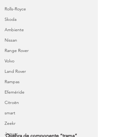
Rolls-Royce
Skoda
Ambiente
Nissan
Range Rover
Volvo
Land Rover
Rampas
Efeméride
Citroën
smart
Zeekr
Jaguar
Quebra de componente “trama” 