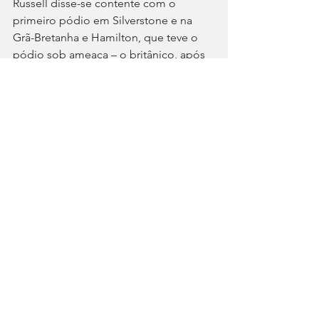
Russell disse-se contente com o 
primeiro pódio em Silverstone e na 
Grã-Bretanha e Hamilton, que teve o 
pódio sob ameaça – o britânico, após 
o final da corrida, foi investigado por 
violação de bandeira amarela quando 
lutava por posição com Max 
Verstappen, mas penalizaram-no com 
reprimenda… – manifestou-se 
confiante na hipótese de lutar pelo 
título. “O trabalho da Ferrari é 
fenomenal. Conseguimos um grande 
resultado e espero que possamos 
competir com a Mercedes até ao final 
da temporada”, concluiu Lewis.