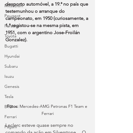
desporto automóvel, a 19.ª no país que 
Mitsubishi
testemunhou o arranque do 
Peugeot
campeonato, em 1950 (curiosamente, a 
1.ª registou-se na mesma pista, em 
Porsche
1951, com o argentino Jose-Froilán 
Toyota
Gonzalez).
Bugatti
Hyundai
Subaru
Isuzu
Genesis
Tesla
Fotos: 
Mercedes-AMG Petronas F1 Team e 
BYD
Ferrari
Ferrari
Leclerc esteve quase sempre no 
Pagani
comando da ação em Silverstone… O 