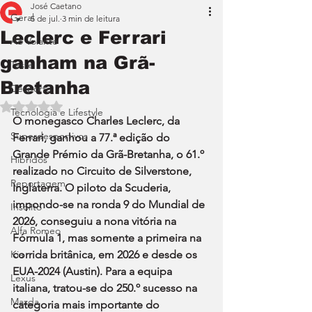
José Caetano
Geral
5 de jul.
3 min de leitura
Leclerc e Ferrari
Ao Volante
ganham na Grã-
Teste
Bretanha
Desporto
Avaliado com NaN de 5 estrelas.
Tecnologia e Lifestyle
O monegasco Charles Leclerc, da 
Superdesportivos
Ferrari, ganhou a 77.ª edição do 
Grande Prémio da Grã-Bretanha, o 61.º 
Híbridos
realizado no Circuito de Silverstone, 
Reportagem
Inglaterra. O piloto da Scuderia, 
impondo-se na ronda 9 do Mundial de 
Insólito
2026, conseguiu a nona vitória na 
Alfa Romeo
Fórmula 1, mas somente a primeira na 
Kia
corrida britânica, em 2026 e desde os 
EUA-2024 (Austin). Para a equipa 
Lexus
italiana, tratou-se do 250.º sucesso na 
Mazda
categoria mais importante do 